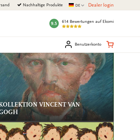
Aktuelle Sprache
Dealer login
rsand
Nachhaltige Produkte
DE
614 Bewertungen
auf Ekomi
9.5
mark:
en
Warenkorb
Benutzerkonto
KOLLEKTION VINCENT VAN
GOGH