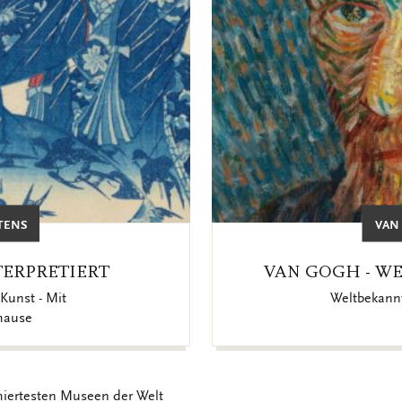
TENS
VAN
TERPRETIERT
VAN GOGH - WE
Kunst - Mit
Weltbekannt
hause
miertesten Museen der Welt