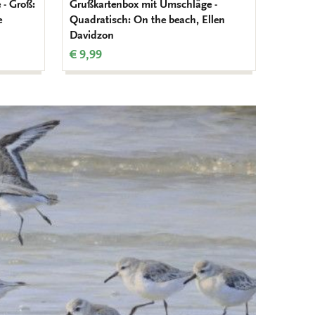
- Groß:
Grußkartenbox mit Umschläge -
Grußka
e
Quadratisch: On the beach, Ellen
Meester
Davidzon
Laren
€ 9,99
€ 9,99