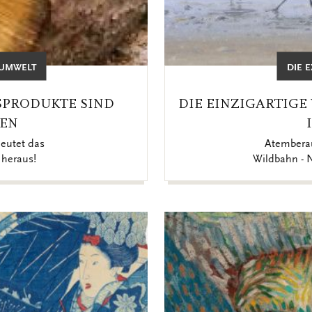
 UMWELT
DIE 
GSPRODUKTE SIND
DIE EINZIGARTIGE
EN
eutet das
Atemberau
 heraus!
Wildbahn - N