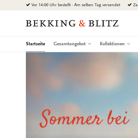
Zurück
Vor 14:00 Uhr bestellt - Am selben Tag versendet
Zah
zum
Inhalt
Bekking
&
Blitz
Uitgevers
(current)
Startseite
Gesamtangebot
Kollektionen
B.V.