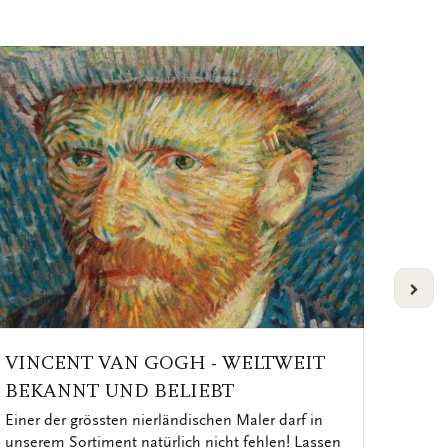
VOLG
VINCENT VAN GOGH - WELTWEIT
REM
BEKANNT UND BELIEBT
NIE
Einer der grössten nierländischen Maler darf in
Er geh
unserem Sortiment natürlich nicht fehlen! Lassen
Rembr