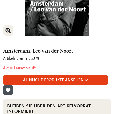
BILD VERGRÖSSERN
BILD VERGRÖSSERN
Amsterdam, Leo van der Noort
Artikelnummer: 5378
Aktuell ausverkauft
ÄHNLICHE PRODUKTE ANSEHEN
ZUR WUNSCHLISTE HINZUFÜGEN
BLEIBEN SIE ÜBER DEN ARTIKELVORRAT
INFORMIERT