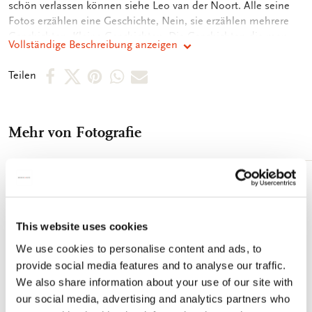
schön verlassen können siehe Leo van der Noort. Alle seine
Fotos erzählen eine Geschichte, Nein, sie erzählen mehrere
Geschichten. Kleine Geschichten. Die Geschichten die man
Vollständige Beschreibung anzeigen
vergisst, weil sie nie aufgezeichnet werden. Viele Fotografen
auf der Suche nach etwas Großem. Etwas Überzeugendes. Van
Per
Per
Per
Per
Per
Teilen
der Noort Ich suche nur nach den Sommersprossen der Stadt.
Facebook
X
Pinterest
WhatsApp
E-
Ein Brautpaar das Straßenbahngleis. Ein Penner, der in einen
Mülleimer schaut. Und während er schaut in den Mülleimer,
teilen
teilen
teilen
teilen
Mail
die Touristen schauen ihn an. Ihr Aussehen sind so
Mehr von Fotografie
teilen
schmutzig, dass der Mülltonnenbeobachter bei weitem der
sauberste Mensch ist auf dem Foto. Er hat vielleicht wenig,
aber er hat es viel mehr als diese Touristen. Er hat Amsterdam.
Autor: Leo van der Noort Illustriert: Schwarz-Weiß-Fotografie
Zur
Wunschliste
Ausführung: genäht Anzahl der Seiten: 400 Größe: 26 x 22 cm
hinzufügen
ISBN: 978 906109 5378
This website uses cookies
We use cookies to personalise content and ads, to
provide social media features and to analyse our traffic.
We also share information about your use of our site with
our social media, advertising and analytics partners who