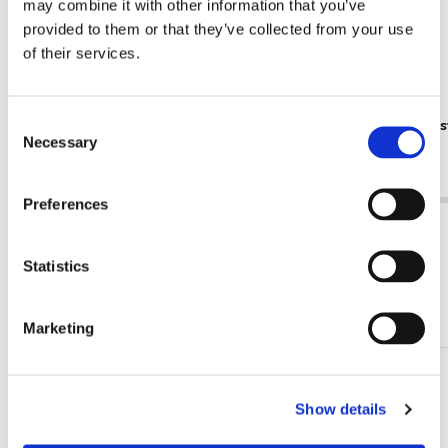
may combine it with other information that you’ve
provided to them or that they’ve collected from your use
of their services.
Consent
Plakat: Rotterdams Heimwee 3, Studio Joost
Plakat: Ams
Necessary
Selection
Gijzel
Gijzel
€ 9,99
€ 9,99
Preferences
Alle anzeigen von Fotografie
Statistics
Andere Kunden haben sich auch angesehen
Marketing
Zur
Wunschliste
Show details
hinzufügen