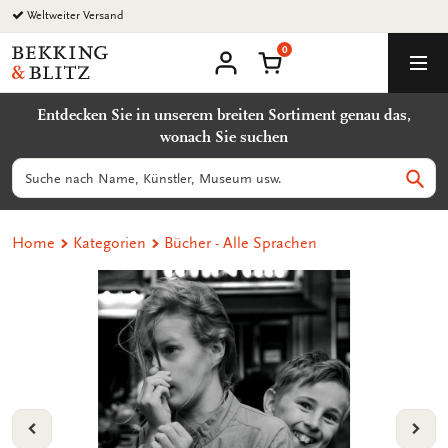
Zurück
Weltweiter Versand
zum
0
Inhalt
Bekking
Warenkorb
Men
&
Benutzerkonto
Blitz
Entdecken Sie in unserem breiten Sortiment genau das,
Uitgevers
wonach Sie suchen
B.V.
Suchen
Such
Home
Kategorien
Bücher - Alle Sprachen
VORIGE
VOL