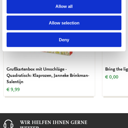
Allow all
Allow selection
Deny
Grußkartenbox mit Umschläge -
Bring the l
Quadratisch: Klaprozen, Janneke Brinkman-
€ 0,00
Salentijn
€ 9,99
WIR HELFEN IHNEN GERNE