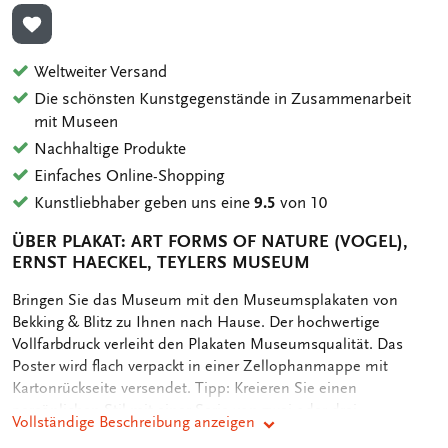
ZUR WUNSCHLISTE HINZUFÜGEN
Weltweiter Versand
Die schönsten Kunstgegenstände in Zusammenarbeit
mit Museen
Nachhaltige Produkte
Einfaches Online-Shopping
Kunstliebhaber geben uns eine
9.5
von 10
ÜBER PLAKAT: ART FORMS OF NATURE (VOGEL),
ERNST HAECKEL, TEYLERS MUSEUM
OMSCHRIJVING
Bringen Sie das Museum mit den Museumsplakaten von
Bekking & Blitz zu Ihnen nach Hause. Der hochwertige
Vollfarbdruck verleiht den Plakaten Museumsqualität. Das
Poster wird flach verpackt in einer Zellophanmappe mit
Kartonrückseite versendet. Tipp: Kreieren Sie einen
persönlichen Stil mit einer Serie von zwei oder drei
Vollständige Beschreibung anzeigen
Kunstpostern an der Wand. Wenn Sie sich dafür entscheiden,