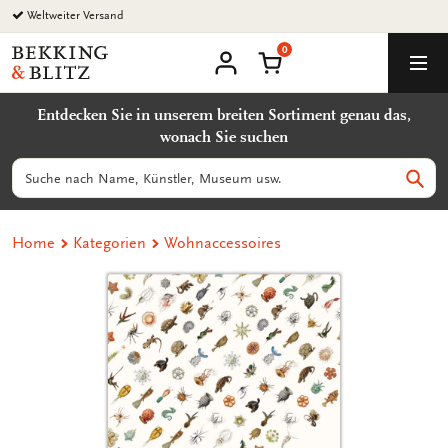
Zurück
zum
0
Inhalt
Bekking
Warenkorb
Men
&
Benutzerkonto
Blitz
Entdecken Sie in unserem breiten Sortiment genau das,
Uitgevers
wonach Sie suchen
B.V.
Suchen
Such
Home
Kategorien
Wohnaccessoires