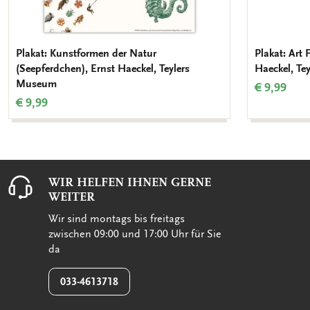
Plakat: Kunstformen der Natur
Plakat: Art 
(Seepferdchen), Ernst Haeckel, Teylers
Haeckel, Te
Museum
€ 9,99
€ 9,99
WIR HELFEN IHNEN GERNE
WEITER
Wir sind montags bis freitags
zwischen 09:00 und 17:00 Uhr für Sie
da
033-4613718