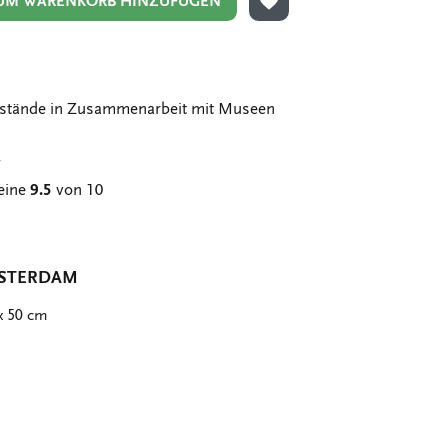
UM WARENKORB HINZUFÜGEN
ZUR WUNSCHLISTE HIN
stände in Zusammenarbeit mit Museen
g
eine
9.5
von 10
MSTERDAM
x 50 cm
er
st
tsApp
-
n
ail