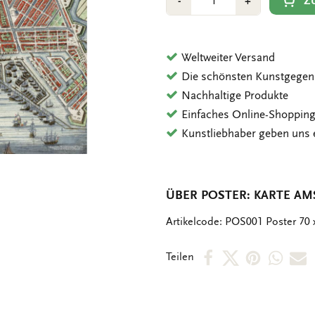
Min
Plus
Z
-
+
1
1
Weltweiter Versand
Die schönsten Kunstgegen
Nachhaltige Produkte
Einfaches Online-Shoppin
Kunstliebhaber geben uns 
ÜBER POSTER: KARTE A
OMSCHRIJVING
Artikelcode: POS001 Poster 70 
Per
Per
Per
Per
P
Teilen
Facebook
X
Pintere
Wha
E
teilen
teilen
teilen
teile
M