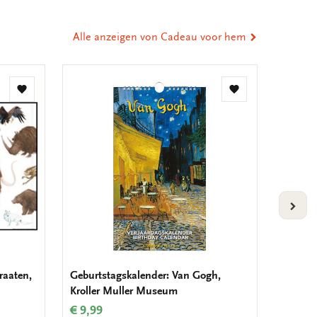
eilen
Alle anzeigen von Cadeau voor hem
Zur
Zur
Wunschliste
Wunschliste
hinzufügen
hinzufügen
VOLG
raaten,
Geburtstagskalender: Van Gogh,
Poster:
Kroller Muller Museum
€ 9,99
€ 9,99