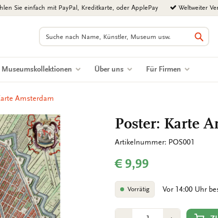
len Sie einfach mit PayPal, Kreditkarte, oder ApplePay
Weltweiter Ve
Suchen
Such
Museumskollektionen
Über uns
Für Firmen
 Karte Amsterdam
Poster: Karte 
Artikelnummer: POS001
€ 9,99
Vor 14:00 Uhr be
Vorrätig
Anzahl