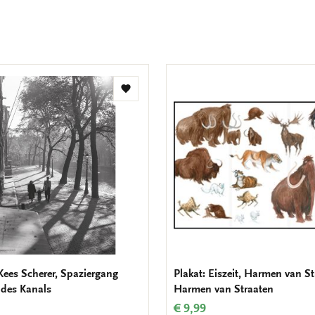
t
Zur
Wunschliste
hinzufügen
 Kees Scherer, Spaziergang
Plakat: Eiszeit, Harmen van St
 des Kanals
Harmen van Straaten
€ 9,99