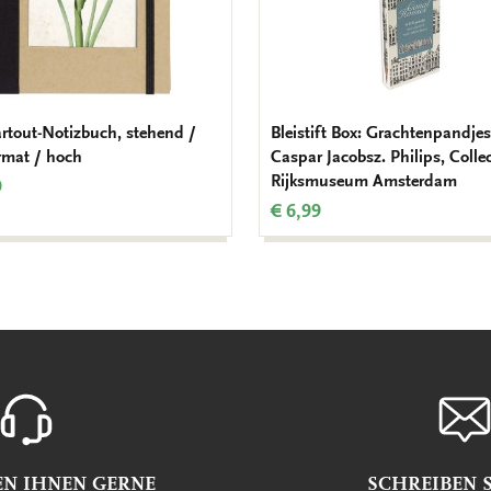
rtout-Notizbuch, stehend /
Bleistift Box: Grachtenpandjes
mat / hoch
Caspar Jacobsz. Philips, Colle
Rijksmuseum Amsterdam
9
€ 6,99
EN IHNEN GERNE
SCHREIBEN S