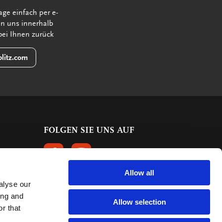
age einfach per e-
en uns innerhalb
bei Ihnen zurück
litz.com
FOLGEN SIE UNS AUF
FOLGEN SIE UNS AUF FACEBOOK
FOLGEN SIE UNS AUF INSTAGRAM
Allow all
alyse our
KUNDENBEWERTUNGEN
ing and
Allow selection
r that
614 Bewertungen
9.5
mark: