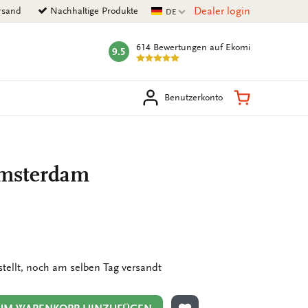
Aktuelle Sprache
Dealer login
rsand
Nachhaltige Produkte
DE
614 Bewertungen
auf Ekomi
9.5
mark:
en
Warenkorb
Benutzerkonto
Amsterdam
stellt, noch am selben Tag versandt