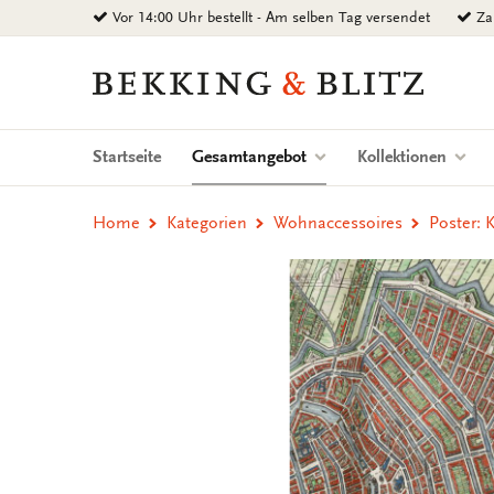
Zurück
Vor 14:00 Uhr bestellt - Am selben Tag versendet
Zah
zum
Inhalt
Bekking
&
Blitz
Uitgevers
(current)
Startseite
Gesamtangebot
Kollektionen
B.V.
Home
Kategorien
Wohnaccessoires
Poster: