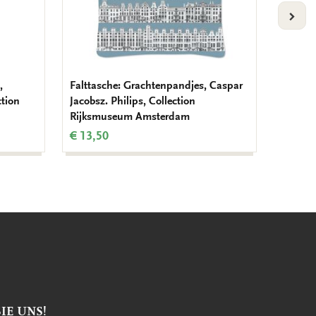
VOLG
,
Falttasche: Grachtenpandjes, Caspar
Brillen
ction
Jacobsz. Philips, Collection
Gracht
Rijksmuseum Amsterdam
Philip
€ 13,50
€ 12,9
IE UNS!