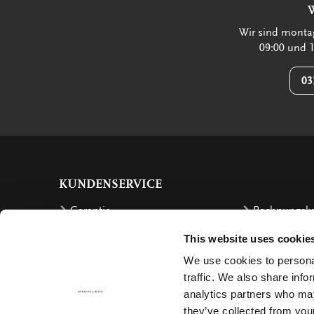
Wir sind montag
09:00 und 1
03
KUNDENSERVICE
Garantie
Rechnungsk
Bestellen
Rückzahlung
This website uses cookie
Versandkosten
Beschwerde
We use cookies to personal
Bestellung retournieren
Stornierung
traffic. We also share info
analytics partners who may
Lieferung
Contact
they’ve collected from your