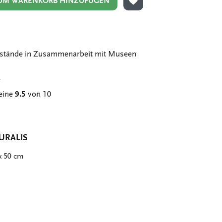
UM WARENKORB HINZUFÜGEN
ZUR WUNSCHLISTE HIN
stände in Zusammenarbeit mit Museen
g
eine
9.5
von 10
URALIS
x 50 cm
er
st
tsApp
-
n
ail