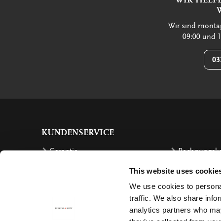
Wir sind montag
09:00 und 1
03
KUNDENSERVICE
Garantie
Rechnungsk
Bestellen
Rückzahlung
This website uses cookie
Versandkosten
Beschwerde
We use cookies to personal
Bestellung retournieren
Stornierung
traffic. We also share info
analytics partners who may
Lieferung
Contact