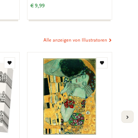
€ 9,99
€ 9,99
Alle anzeigen von Illustratoren
Zur
Zur
Wunschliste
Wunschliste
hinzufügen
hinzufügen
VOLG