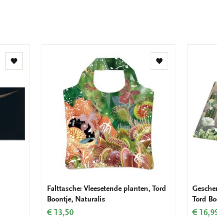
t
Zur
Zur
Wunschliste
Wunschliste
hinzufügen
hinzufügen
Falttasche: Vleesetende planten, Tord
Geschen
Boontje, Naturalis
Tord Bo
€ 13,50
€ 16,9