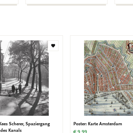
Zur
Wunschliste
hinzufügen
 Kees Scherer, Spaziergang
Poster: Karte Amsterdam
 des Kanals
€ 9,99