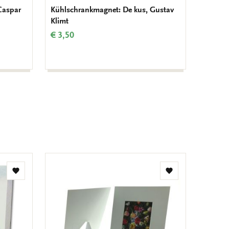
Caspar
Kühlschrankmagnet: De kus, Gustav
Notizbl
Klimt
Hendri
Gronin
€ 3,50
€ 6,99
Zur
Zur
Wunschliste
Wunschliste
hinzufügen
hinzufügen