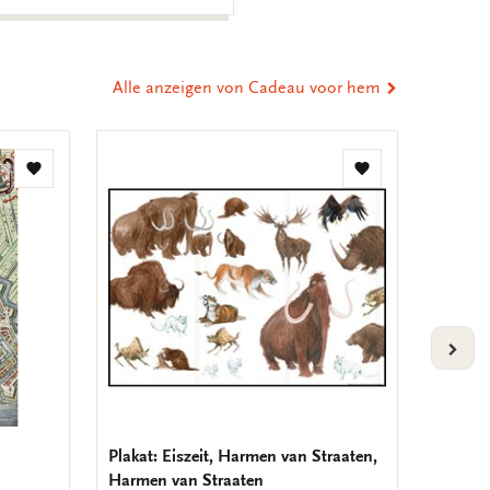
Alle anzeigen von Cadeau voor hem
Zur
Zur
Wunschliste
Wunschliste
hinzufügen
hinzufügen
VOLG
Plakat: Eiszeit, Harmen van Straaten,
Geburt
Harmen van Straaten
Krolle