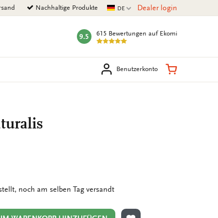
Aktuelle Sprache
Dealer login
rsand
Nachhaltige Produkte
DE
615 Bewertungen
auf Ekomi
9.5
mark:
en
Warenkorb
Benutzerkonto
turalis
stellt, noch am selben Tag versandt