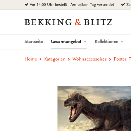
Zurück
Vor 14:00 Uhr bestellt - Am selben Tag versendet
Zah
zum
Inhalt
Bekking
&
Blitz
Uitgevers
(current)
Startseite
Gesamtangebot
Kollektionen
B.V.
Home
Kategorien
Wohnaccessoires
Poster: T