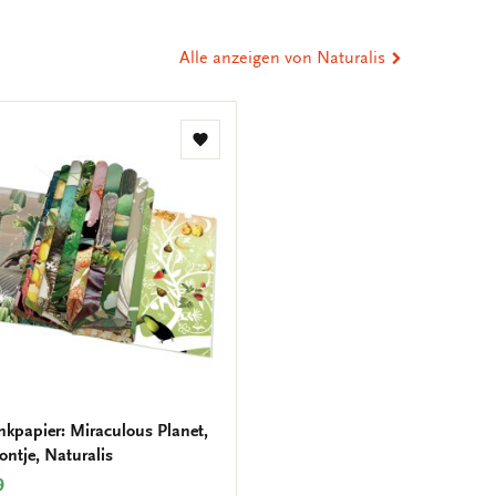
eilen
Alle anzeigen von Naturalis
Zur
Wunschliste
hinzufügen
kpapier: Miraculous Planet,
ontje, Naturalis
9