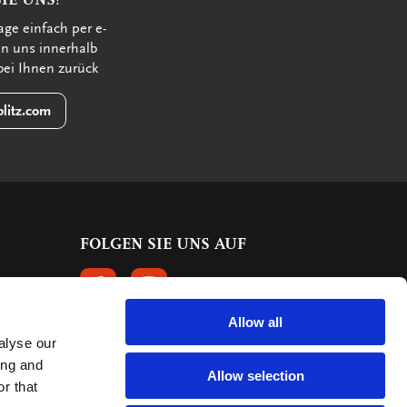
age einfach per e-
en uns innerhalb
bei Ihnen zurück
litz.com
FOLGEN SIE UNS AUF
FOLGEN SIE UNS AUF FACEBOOK
FOLGEN SIE UNS AUF INSTAGRAM
Allow all
alyse our
KUNDENBEWERTUNGEN
ing and
Allow selection
r that
615 Bewertungen
9.5
mark: