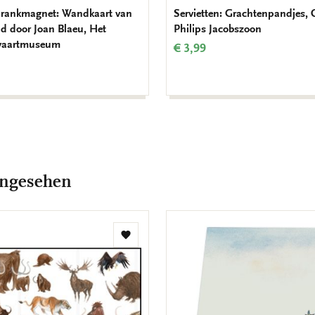
rankmagnet: Wandkaart van
Servietten: Grachtenpandjes, 
ld door Joan Blaeu, Het
Philips Jacobszoon
vaartmuseum
€ 3,99
angesehen
Zur
Wunschliste
hinzufügen