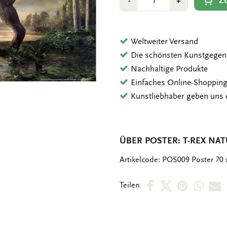
Min
Plus
Z
-
+
1
1
Weltweiter Versand
Die schönsten Kunstgegen
Nachhaltige Produkte
Einfaches Online-Shoppin
Kunstliebhaber geben uns 
ÜBER POSTER: T-REX NAT
OMSCHRIJVING
Artikelcode: POS009 Poster 70 
Per
Per
Per
Per
P
Teilen
Facebook
X
Pintere
Wha
E
teilen
teilen
teilen
teile
M