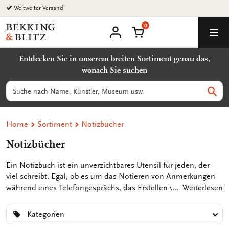
Zurück
Weltweiter Versand
zum
0
Inhalt
Bekking
Warenkorb
Men
&
Benutzerkonto
Blitz
Entdecken Sie in unserem breiten Sortiment genau das,
Uitgevers
wonach Sie suchen
B.V.
Suchen
Such
Home
Sortiment
Notizbücher
Notizbücher
Ein Notizbuch ist ein unverzichtbares Utensil für jeden, der
viel schreibt. Egal, ob es um das Notieren von Anmerkungen
während eines Telefongesprächs, das Erstellen von To-Do-
Weiterlesen
Listen oder das Aufschreiben von Gedanken geht, die Sie
nicht vergessen möchten – ein Notizbuch ist Ihr praktischer
Kategorien
Begleiter in jeder Situation! Bei Bekking & Blitz finden Sie