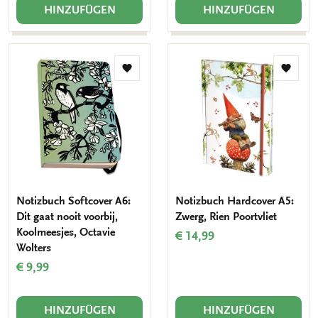
HINZUFÜGEN
HINZUFÜGEN
Zur
Zur
Wunschliste
Wunsch
hinzufügen
hinzuf
Notizbuch Softcover A6:
Notizbuch Hardcover A5:
Dit gaat nooit voorbij,
Zwerg, Rien Poortvliet
Koolmeesjes, Octavie
€ 14,99
Wolters
€ 9,99
HINZUFÜGEN
HINZUFÜGEN