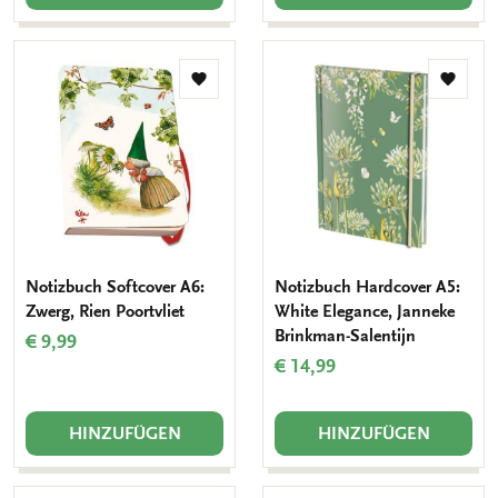
Zur
Zur
Wunschliste
Wunsch
hinzufügen
hinzuf
Notizbuch Softcover A6:
Notizbuch Hardcover A5:
Zwerg, Rien Poortvliet
White Elegance, Janneke
Brinkman-Salentijn
€ 9,99
€ 14,99
HINZUFÜGEN
HINZUFÜGEN