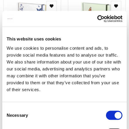
Zur
Zur
Wunschliste
Wunsch
hinzufügen
hinzuf
This website uses cookies
We use cookies to personalise content and ads, to
provide social media features and to analyse our traffic.
Notizbuch Hardcover A5:
Notizbuch Hardcover A5:
We also share information about your use of our site with
Delfter Blau, Rijksmuseum
Tulips/Tulips, Jacob
our social media, advertising and analytics partners who
Amsterdam
Marrel, Rijksmuseum
may combine it with other information that you’ve
Amsterdam
€ 14,99
provided to them or that they’ve collected from your use
€ 14,99
of their services.
HINZUFÜGEN
HINZUFÜGEN
Consent
Necessary
Selection