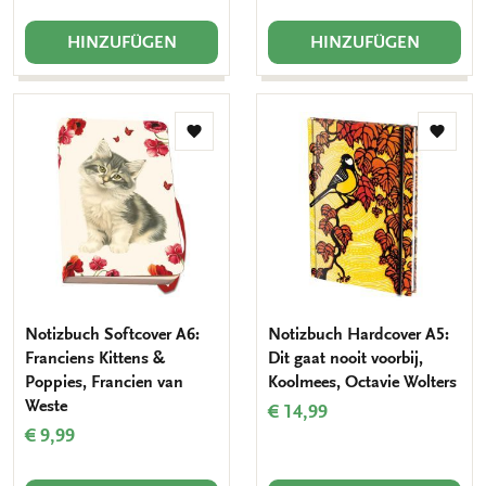
HINZUFÜGEN
HINZUFÜGEN
Zur
Zur
Wunschliste
Wunsch
hinzufügen
hinzuf
Notizbuch Softcover A6:
Notizbuch Hardcover A5:
Franciens Kittens &
Dit gaat nooit voorbij,
Poppies, Francien van
Koolmees, Octavie Wolters
Weste
€ 14,99
€ 9,99