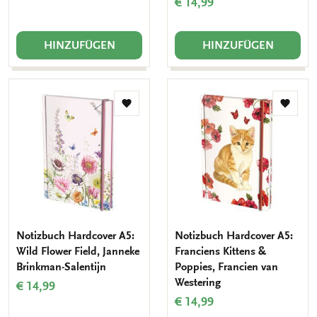
€ 14,99
HINZUFÜGEN
HINZUFÜGEN
Zur
Zur
Wunschliste
Wunsch
hinzufügen
hinzuf
Notizbuch Hardcover A5:
Notizbuch Hardcover A5:
Wild Flower Field, Janneke
Franciens Kittens &
Brinkman-Salentijn
Poppies, Francien van
Westering
€ 14,99
€ 14,99