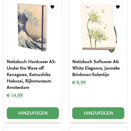
Zur
Zur
Wunschliste
Wunsch
hinzufügen
hinzuf
Notizbuch Hardcover A5:
Notizbuch Softcover A6:
Under the Wave off
White Elegance, Janneke
Kanagawa, Katsushika
Brinkman-Salentijn
Hokusai, Rijksmuseum
€ 9,99
Amsterdam
€ 14,99
HINZUFÜGEN
HINZUFÜGEN