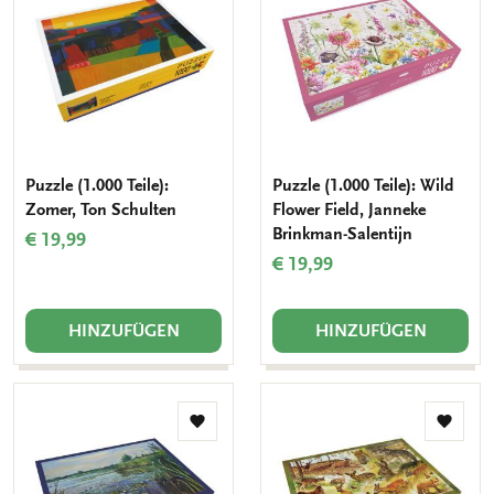
Wunschliste
Wunsch
hinzufügen
hinzuf
Puzzle (1.000 Teile):
Puzzle (1.000 Teile): Wild
Zomer, Ton Schulten
Flower Field, Janneke
Brinkman-Salentijn
€ 19,99
€ 19,99
HINZUFÜGEN
HINZUFÜGEN
Zur
Zur
Wunschliste
Wunsch
hinzufügen
hinzuf