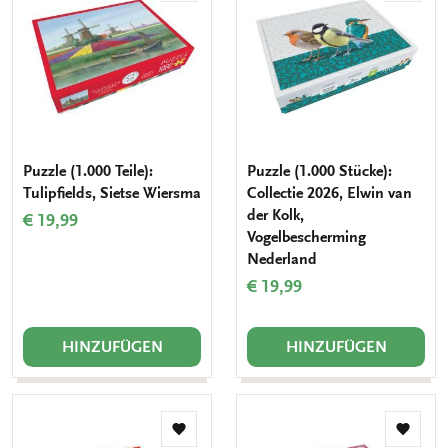
Wunschliste
Wunsch
hinzufügen
hinzuf
Puzzle (1.000 Teile):
Puzzle (1.000 Stücke):
Tulipfields, Sietse Wiersma
Collectie 2026, Elwin van
der Kolk,
€ 19,99
Vogelbescherming
Nederland
€ 19,99
HINZUFÜGEN
HINZUFÜGEN
Zur
Zur