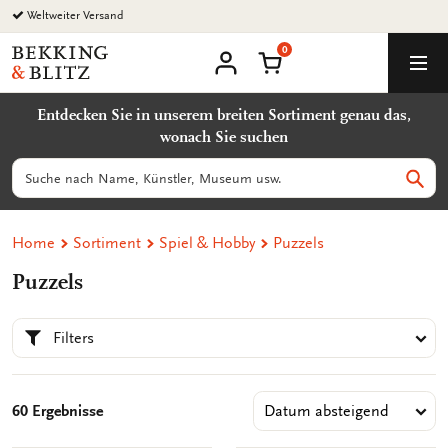
Zurück
Weltweiter Versand
zum
0
Inhalt
Bekking
Warenkorb
Men
&
Benutzerkonto
Blitz
Entdecken Sie in unserem breiten Sortiment genau das,
Uitgevers
wonach Sie suchen
B.V.
Suchen
Such
Home
Sortiment
Spiel & Hobby
Puzzels
Puzzels
Filters
60 Ergebnisse