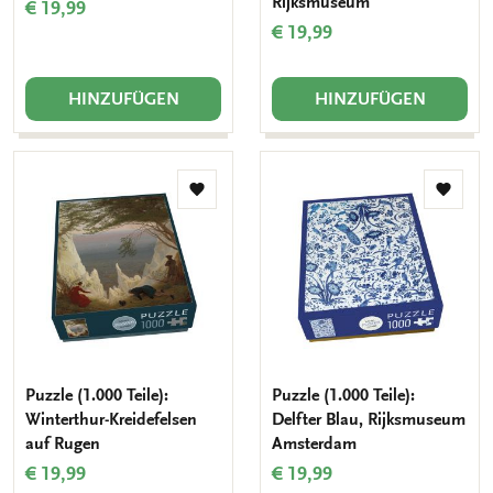
Rijksmuseum
€ 19,99
€ 19,99
HINZUFÜGEN
HINZUFÜGEN
Zur
Zur
Wunschliste
Wunsch
hinzufügen
hinzuf
Puzzle (1.000 Teile):
Puzzle (1.000 Teile):
Winterthur-Kreidefelsen
Delfter Blau, Rijksmuseum
auf Rugen
Amsterdam
€ 19,99
€ 19,99