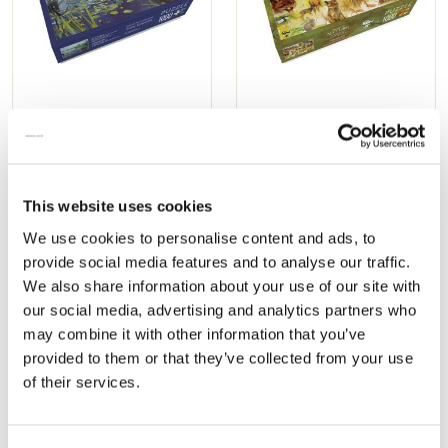
Puzzle (1.000 Teile): Gosse
Puzzle (1.000 Teile): Drawn
Koopmans, Nationaal Park
to Nature, Rien Poortvliet
De Alde Feanen
€ 19,99
€ 19,99
This website uses cookies
We use cookies to personalise content and ads, to
HINZUFÜGEN
HINZUFÜGEN
provide social media features and to analyse our traffic.
We also share information about your use of our site with
our social media, advertising and analytics partners who
may combine it with other information that you’ve
Zur
Zur
provided to them or that they’ve collected from your use
Wunschliste
Wunsch
hinzufügen
hinzuf
of their services.