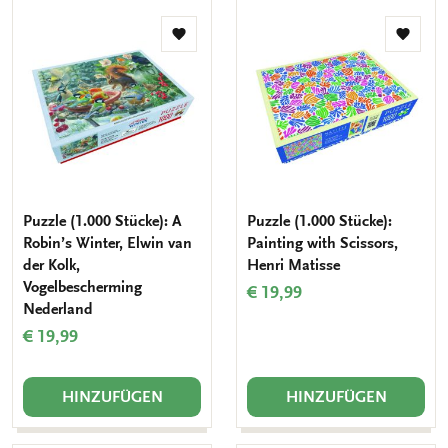
Zur
Zur
Wunschliste
Wunsch
hinzufügen
hinzuf
Puzzle (1.000 Stücke): A
Puzzle (1.000 Stücke):
Robin’s Winter, Elwin van
Painting with Scissors,
der Kolk,
Henri Matisse
Vogelbescherming
€ 19,99
Nederland
€ 19,99
HINZUFÜGEN
HINZUFÜGEN