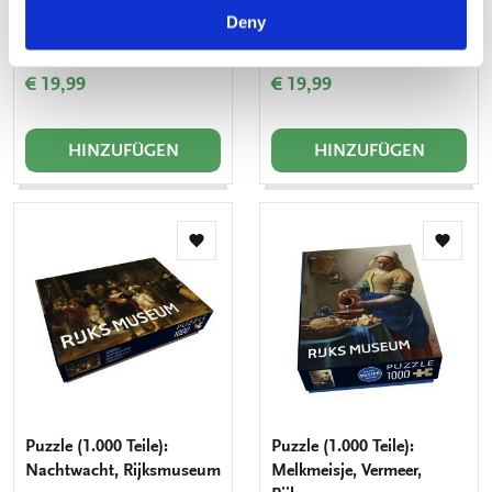
Deny
Puzzle (1.000 Teile):
Puzzle (1.000 Teile):
Stadtansicht, Anton Pieck
Avercamp, Rijksmuseum
€ 19,99
€ 19,99
HINZUFÜGEN
HINZUFÜGEN
Zur
Zur
Wunschliste
Wunsch
hinzufügen
hinzuf
Puzzle (1.000 Teile):
Puzzle (1.000 Teile):
Nachtwacht, Rijksmuseum
Melkmeisje, Vermeer,