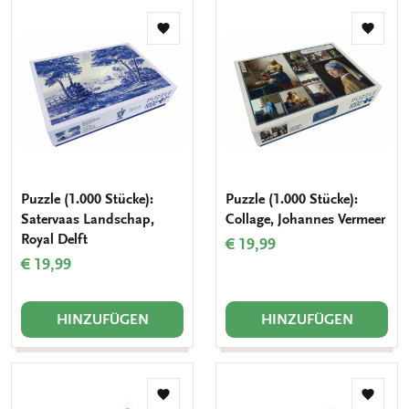
Zur
Zur
Wunschliste
Wunsch
hinzufügen
hinzuf
Puzzle (1.000 Stücke):
Puzzle (1.000 Stücke):
Satervaas Landschap,
Collage, Johannes Vermeer
Royal Delft
€ 19,99
€ 19,99
HINZUFÜGEN
HINZUFÜGEN
Zur
Zur