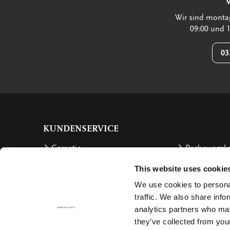
Wir sind montag
09:00 und 1
03
KUNDENSERVICE
Garantie
Rechnungsk
Bestellen
Rückzahlung
This website uses cookie
Versandkosten
Beschwerde
We use cookies to personal
Bestellung retournieren
Stornierung
traffic. We also share info
analytics partners who may
Lieferung
Contact
they’ve collected from your