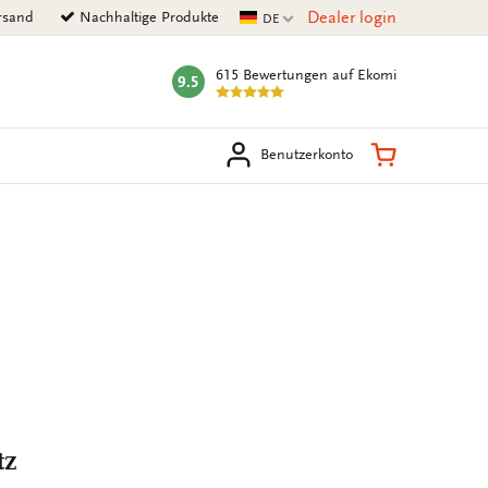
Aktuelle Sprache
Dealer login
rsand
Nachhaltige Produkte
DE
615 Bewertungen
auf Ekomi
9.5
mark:
en
Warenkorb
Benutzerkonto
tz