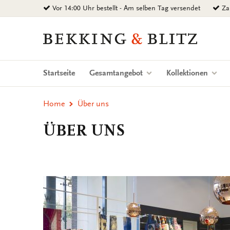
Zurück
Vor 14:00 Uhr bestellt - Am selben Tag versendet
Zah
zum
Inhalt
Bekking
&
Blitz
Uitgevers
Startseite
Gesamtangebot
Kollektionen
B.V.
Home
Über uns
ÜBER UNS