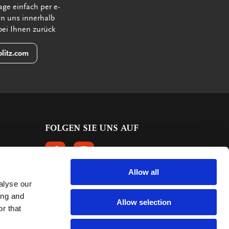
age einfach per e-
en uns innerhalb
bei Ihnen zurück
litz.com
FOLGEN SIE UNS AUF
FOLGEN SIE UNS AUF FACEBOOK
FOLGEN SIE UNS AUF INSTAGRAM
Allow all
alyse our
KUNDENBEWERTUNGEN
ing and
Allow selection
r that
615 Bewertungen
9.5
mark: