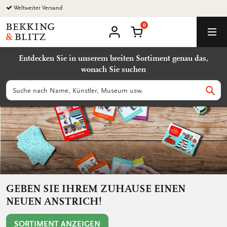
Zurück
zum
0
Inhalt
Bekking
Warenkorb
Men
&
Benutzerkonto
Blitz
Entdecken Sie in unserem breiten Sortiment genau das,
Uitgevers
wonach Sie suchen
B.V.
Suchen
Such
GEBEN SIE IHREM ZUHAUSE EINEN
NEUEN ANSTRICH!
SORTIMENT ANZEIGEN