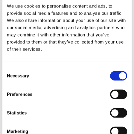
Zur
Zur
We use cookies to personalise content and ads, to
Wunschliste
Wunsch
provide social media features and to analyse our traffic.
hinzufügen
hinzuf
We also share information about your use of our site with
our social media, advertising and analytics partners who
may combine it with other information that you’ve
provided to them or that they’ve collected from your use
of their services.
Servietten: Water Lilies,
Servietten:
Claude Monet
Grachtenpandjes, Caspar
Consent
Philips Jacobszoon
€ 3,99
Necessary
Selection
€ 3,99
Preferences
HINZUFÜGEN
HINZUFÜGEN
Statistics
Zur
Zur
Wunschliste
Wunsch
Marketing