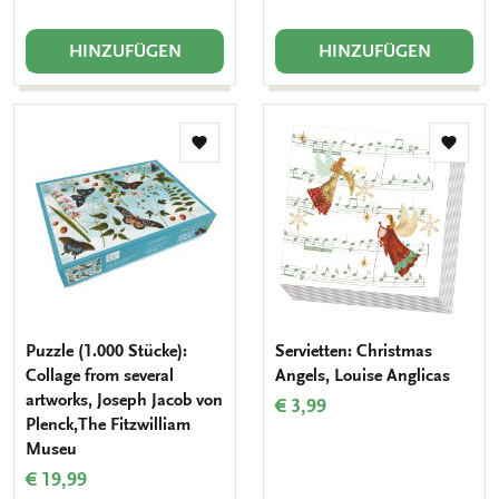
HINZUFÜGEN
HINZUFÜGEN
Zur
Zur
Wunschliste
Wunsch
hinzufügen
hinzuf
Puzzle (1.000 Stücke):
Servietten: Christmas
Collage from several
Angels, Louise Anglicas
artworks, Joseph Jacob von
€ 3,99
Plenck,The Fitzwilliam
Museu
€ 19,99