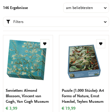
146 Ergebnisse
Filters
Zur
Zur
Wunschliste
Wunsch
hinzufügen
hinzuf
Servietten: Almond
Puzzle (1.000 Stücke): Art
Blossom, Vincent van
Forms of Nature, Ernst
Gogh, Van Gogh Museum
Haeckel, Teylers Museum
€ 3,99
€ 19,99