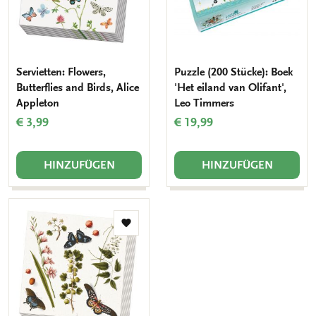
Servietten: Flowers,
Puzzle (200 Stücke): Boek
Butterflies and Birds, Alice
'Het eiland van Olifant',
Appleton
Leo Timmers
€ 3,99
€ 19,99
HINZUFÜGEN
HINZUFÜGEN
Zur
Wunschliste
hinzufügen