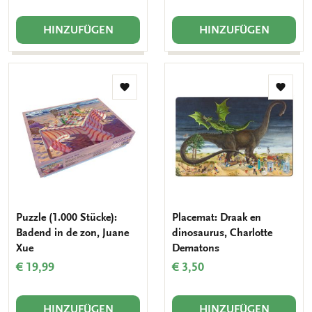
HINZUFÜGEN
HINZUFÜGEN
Zur
Zur
Wunschliste
Wunsch
hinzufügen
hinzuf
Puzzle (1.000 Stücke):
Placemat: Draak en
Badend in de zon, Juane
dinosaurus, Charlotte
Xue
Dematons
€ 19,99
€ 3,50
HINZUFÜGEN
HINZUFÜGEN