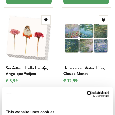
Zur
Zur
Wunschliste
Wunsch
hinzufügen
hinzuf
Servietten: Hallo kleintje,
Untersetzer: Water Lilies,
Angelique Weijers
Claude Monet
€ 3,99
€ 12,99
HINZUFÜGEN
HINZUFÜGEN
This website uses cookies