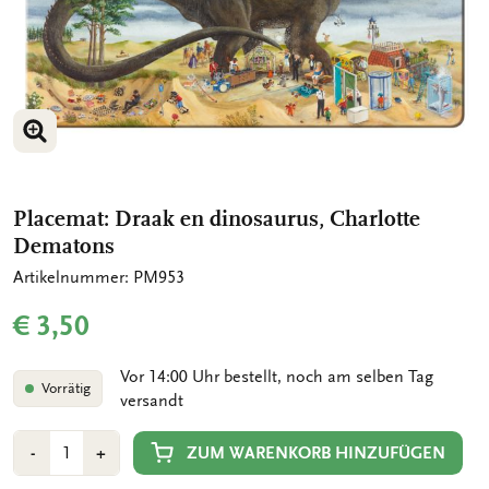
BILD VERGRÖSSERN
Placemat: Draak en dinosaurus, Charlotte
Dematons
Artikelnummer: PM953
€ 3,50
Vor 14:00 Uhr bestellt, noch am selben Tag
Vorrätig
versandt
Anzahl
Min
Plus
ZUM WARENKORB HINZUFÜGEN
-
+
1
1