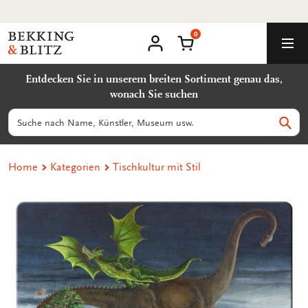
Zurück
Nachhaltige Produkte
zum
0
Inhalt
Bekking
Warenkorb
Men
&
Benutzerkonto
Blitz
Entdecken Sie in unserem breiten Sortiment genau das,
Uitgevers
wonach Sie suchen
B.V.
Suchen
Such
Home
Kategorien
Tischkultur mit Stil