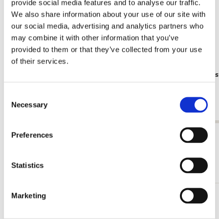
provide social media features and to analyse our traffic.
We also share information about your use of our site with
our social media, advertising and analytics partners who
may combine it with other information that you’ve
provided to them or that they’ve collected from your use
of their services.
Plakat: Frans Koppelaar, Tichelstraat
Poster: Kee
des Kanals
€ 9,99
Consent
€ 9,99
Necessary
Selection
Preferences
Alle anzeigen von Cadeau voor hem
Mehr von Illustratoren
Statistics
Marketing
Zur
Wunschliste