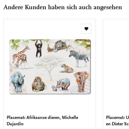
Andere Kunden haben sich auch angesehen
Zur
Wunschliste
hinzufügen
Placemat: Afrikaanse dieren, Michelle
Placemat: Ui
Dujardin
en Dieter S