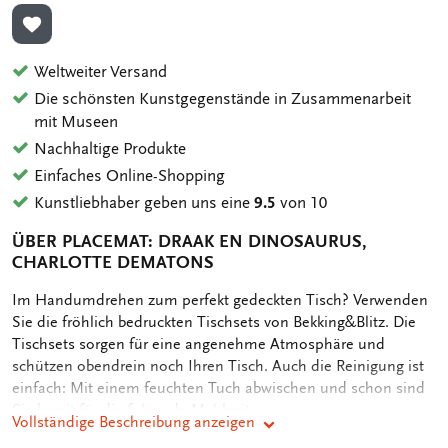
ZUR WUNSCHLISTE HINZUFÜGEN
Weltweiter Versand
Die schönsten Kunstgegenstände in Zusammenarbeit
mit Museen
Nachhaltige Produkte
Einfaches Online-Shopping
Kunstliebhaber geben uns eine
9.5
von 10
ÜBER PLACEMAT: DRAAK EN DINOSAURUS,
CHARLOTTE DEMATONS
OMSCHRIJVING
Im Handumdrehen zum perfekt gedeckten Tisch? Verwenden
Sie die fröhlich bedruckten Tischsets von Bekking&Blitz. Die
Tischsets sorgen für eine angenehme Atmosphäre und
schützen obendrein noch Ihren Tisch. Auch die Reinigung ist
einfach: Mit einem feuchten Tuch abwischen und schon sind
Sie bereit für die folgende Mahlzeit
Vollständige Beschreibung anzeigen