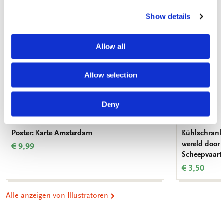
hinzufügen
Show details
Allow all
Allow selection
Deny
Poster: Karte Amsterdam
Kühlschran
wereld door
€ 9,99
Scheepvaa
€ 3,50
Alle anzeigen von Illustratoren