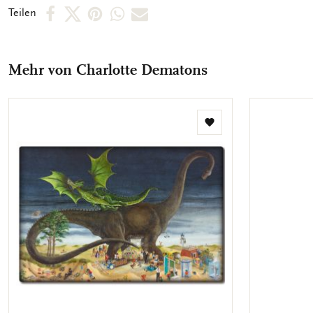
Per
Per
Per
Per
Per
Teilen
Facebook
X
Pinterest
WhatsApp
E-
teilen
teilen
teilen
teilen
Mail
Mehr von Charlotte Dematons
teilen
Zur
Wunschliste
hinzufügen