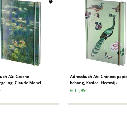
Zur
Wunschliste
hinzufügen
uch A5: Groene
Adressbuch A6: Chinees papie
egeling, Claude Monet
behang, Kasteel Heeswijk
9
€ 11,99