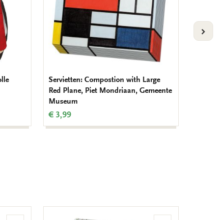
VOLG
lle
Servietten: Compostion with Large
Cahier-
Red Plane, Piet Mondriaan, Gemeente
ein Mal
Museum
Maarse
€ 3,99
€ 19,9