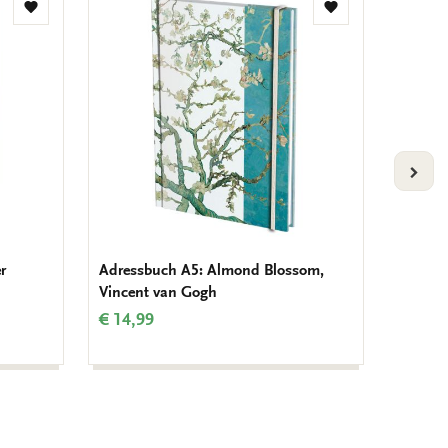
Zur
Zur
Wunschliste
Wunschliste
hinzufügen
hinzufügen
VOLG
r
Adressbuch A5: Almond Blossom,
Adress
Vincent van Gogh
Brinkm
€ 14,99
€ 14,9