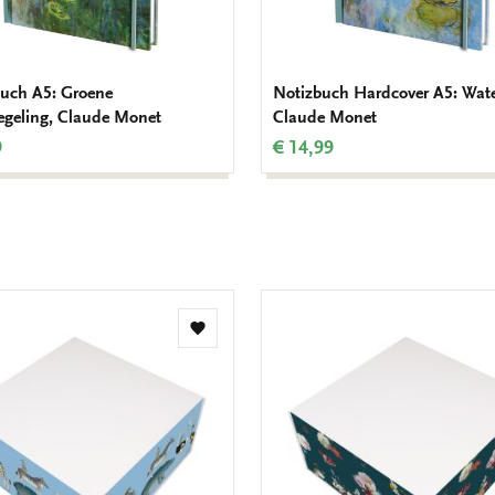
uch A5: Groene
Notizbuch Hardcover A5: Water
egeling, Claude Monet
Claude Monet
9
€ 14,99
Zur
Wunschliste
hinzufügen