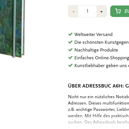
Anzahl
Min
Plus
Z
-
+
1
1
Weltweiter Versand
Die schönsten Kunstgegen
Nachhaltige Produkte
Einfaches Online-Shoppin
Kunstliebhaber geben uns 
ÜBER ADRESSBUC A6H: 
OMSCHRIJVING
Nicht nur ein nützliches Noti
Adressen. Dieses multifunktion
z.B. wichtige Passwörter, Liebl
werden. Mit Hilfe des praktisch
suchen. Das Adressbuch beinhal
Aufbewahrungsfach z.B. für Vis