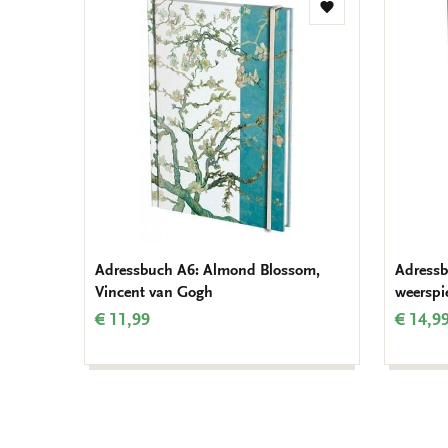
Zur
Wunschliste
hinzufügen
Adressbuch A6: Almond Blossom,
Adressb
Vincent van Gogh
weerspi
€ 11,99
€ 14,9