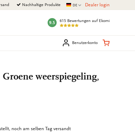
Aktuelle Sprache
Dealer login
rsand
Nachhaltige Produkte
DE
615 Bewertungen
auf Ekomi
9.5
mark:
en
Warenkorb
Benutzerkonto
 Groene weerspiegeling,
stellt, noch am selben Tag versandt