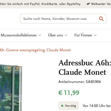
len Sie einfach mit PayPal, Kreditkarte, oder ApplePay
Weltweiter Ve
Suchen
Such
Museumskollektionen
Über uns
Für Firmen
6h: Groene weerspiegeling, Claude Monet
Adressbuc A6h:
Claude Monet
Artikelnummer: SABS906
€ 11,99
Vor 14:00 Uhr be
Vorrätig