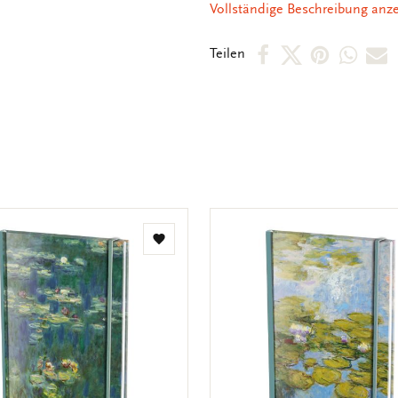
Vollständige Beschreibung anz
kompakten Formates einfach in 
Per
Per
Per
Per
P
Teilen
Facebook
X
Pintere
Wha
E
teilen
teilen
teilen
teile
M
t
Zur
Wunschliste
hinzufügen