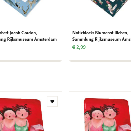
Robert Jacob Gordon,
Notizblock: Blumenstillleben,
ng Rijksmuseum Amsterdam
Sammlung Rijksmuseum Ams
€ 2,99
Zur
Wunschliste
hinzufügen