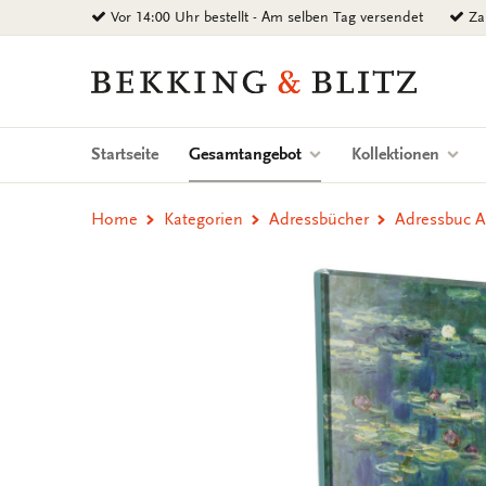
Zurück
Vor 14:00 Uhr bestellt - Am selben Tag versendet
Zah
zum
Inhalt
Bekking
&
Blitz
Uitgevers
(current)
Startseite
Gesamtangebot
Kollektionen
B.V.
Home
Kategorien
Adressbücher
Adressbuc A