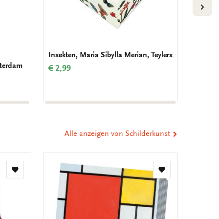
VOLG
Insekten, Maria Sibylla Merian, Teylers
Geburt
terdam
Krolle
€ 2,99
€ 9,99
Alle anzeigen von Schilderkunst
Zur
Zur
Wunschliste
Wunschliste
hinzufügen
hinzufügen