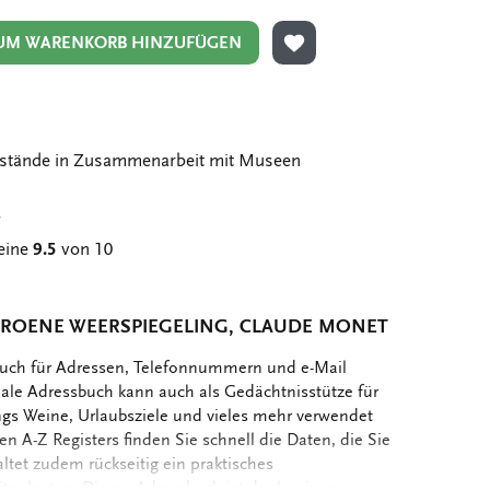
UM WARENKORB HINZUFÜGEN
ZUR WUNSCHLISTE HIN
stände in Zusammenarbeit mit Museen
g
eine
9.5
von 10
GROENE WEERSPIEGELING, CLAUDE MONET
zbuch für Adressen, Telefonnummern und e-Mail
ale Adressbuch kann auch als Gedächtnisstütze für
ings Weine, Urlaubsziele und vieles mehr verwendet
en A-Z Registers finden Sie schnell die Daten, die Sie
tet zudem rückseitig ein praktisches
itenkarten. Dieses Adressbuch ist dank seines