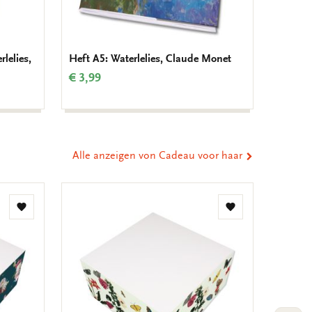
lelies,
Heft A5: Waterlelies, Claude Monet
Notizbl
€ 3,99
€ 6,99
Alle anzeigen von Cadeau voor haar
Zur
Zur
Wunschliste
Wunschliste
hinzufügen
hinzufügen