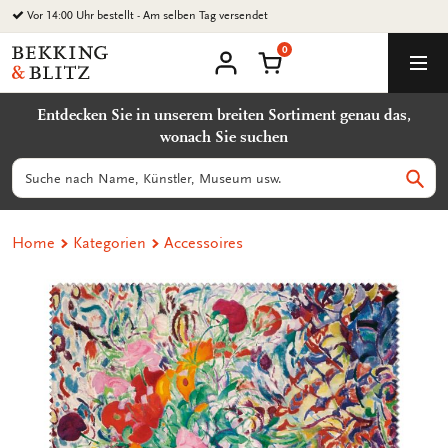
Zurück
Vor 14:00 Uhr bestellt - Am selben Tag versendet
zum
0
Inhalt
Bekking
Warenkorb
Men
&
Benutzerkonto
Blitz
Entdecken Sie in unserem breiten Sortiment genau das,
Uitgevers
wonach Sie suchen
B.V.
Suchen
Such
Home
Kategorien
Accessoires