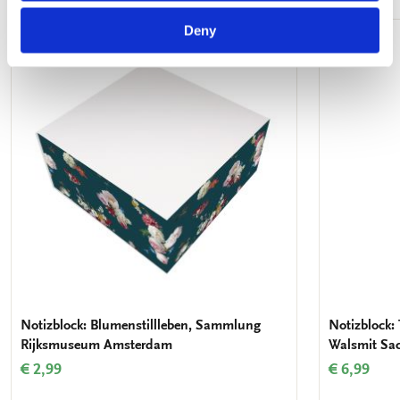
Deny
Zur
Wunschliste
hinzufügen
Notizblock: Blumenstillleben, Sammlung
Notizblock:
Rijksmuseum Amsterdam
Walsmit Sa
€ 2,99
€ 6,99