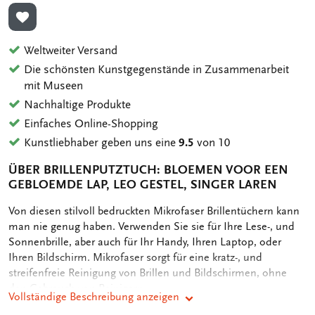
ZUR WUNSCHLISTE HINZUFÜGEN
Weltweiter Versand
Die schönsten Kunstgegenstände in Zusammenarbeit
mit Museen
Nachhaltige Produkte
Einfaches Online-Shopping
Kunstliebhaber geben uns eine
9.5
von 10
ÜBER BRILLENPUTZTUCH: BLOEMEN VOOR EEN
GEBLOEMDE LAP, LEO GESTEL, SINGER LAREN
OMSCHRIJVING
Von diesen stilvoll bedruckten Mikrofaser Brillentüchern kann
man nie genug haben. Verwenden Sie sie für Ihre Lese-, und
Sonnenbrille, aber auch für Ihr Handy, Ihren Laptop, oder
Ihren Bildschirm. Mikrofaser sorgt für eine kratz-, und
streifenfreie Reinigung von Brillen und Bildschirmen, ohne
den Gebrauch von Reinigern.
Vollständige Beschreibung anzeigen