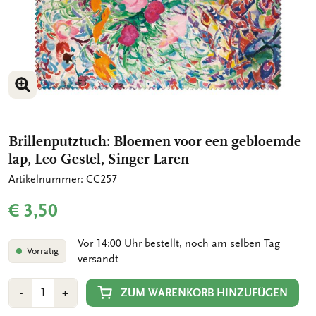
BILD VERGRÖSSERN
Brillenputztuch: Bloemen voor een gebloemde
lap, Leo Gestel, Singer Laren
Artikelnummer: CC257
€ 3,50
Vor 14:00 Uhr bestellt, noch am selben Tag
Vorrätig
versandt
Anzahl
Min
Plus
ZUM WARENKORB HINZUFÜGEN
-
+
1
1