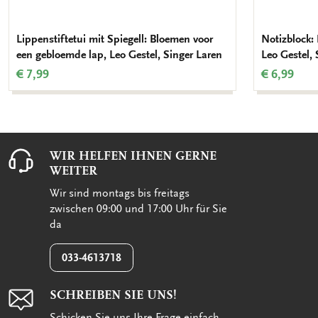
Lippenstiftetui mit Spiegell: Bloemen voor
Notizblock:
een gebloemde lap, Leo Gestel, Singer Laren
Leo Gestel, 
€ 7,99
€ 6,99
WIR HELFEN IHNEN GERNE
WEITER
Wir sind montags bis freitags
zwischen 09:00 und 17:00 Uhr für Sie
da
033-4613718
SCHREIBEN SIE UNS!
Schicken Sie uns Ihre Frage einfach