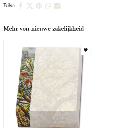
Per
Per
Per
Per
Per
Teilen
Facebook
X
Pinterest
WhatsApp
E-
teilen
teilen
teilen
teilen
Mail
Mehr von nieuwe zakelijkheid
teilen
Zur
Wunschliste
hinzufügen