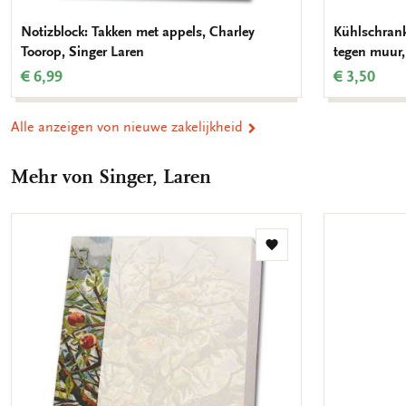
Notizblock: Takken met appels, Charley
Kühlschran
Toorop, Singer Laren
tegen muur
€ 6,99
€ 3,50
Alle anzeigen von nieuwe zakelijkheid
Mehr von Singer, Laren
Zur
Wunschliste
hinzufügen