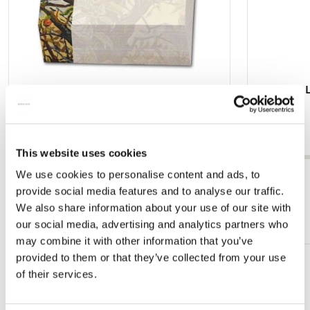
Notizblock: Takken met appels, Charley
Servietten: 
Toorop, Singer Laren
Singer
€ 6,99
€ 3,99
This website uses cookies
We use cookies to personalise content and ads, to
Alle anzeigen von Singer, Laren
provide social media features and to analyse our traffic.
We also share information about your use of our site with
Mehr von Cadeau voor haar
our social media, advertising and analytics partners who
may combine it with other information that you’ve
provided to them or that they’ve collected from your use
Zur
of their services.
Wunschliste
hinzufügen