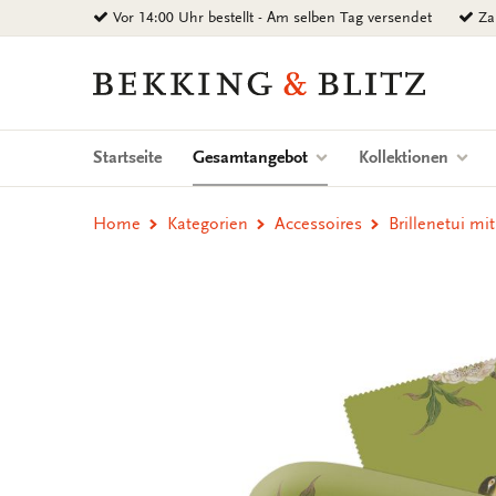
Zurück
Vor 14:00 Uhr bestellt - Am selben Tag versendet
Zah
zum
Inhalt
Bekking
&
Blitz
Uitgevers
(current)
Startseite
Gesamtangebot
Kollektionen
B.V.
Home
Kategorien
Accessoires
Brillenetui mi