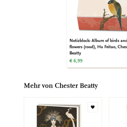
Notizblock: Album of birds an
flowers (rood), Hu Feitao, Ches
Beatty
€ 6,99
Mehr von Chester Beatty
Zur
Wunschliste
hinzufügen