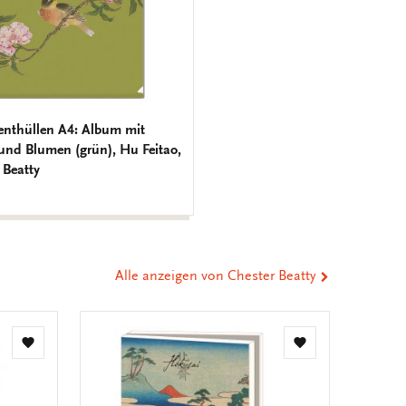
nthüllen A4: Album mit
und Blumen (grün), Hu Feitao,
 Beatty
Alle anzeigen von Chester Beatty
Zur
Zur
Wunschliste
Wunschliste
hinzufügen
hinzufügen