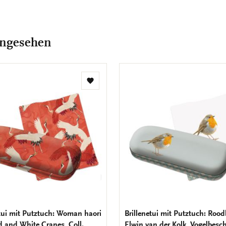
angesehen
Zur
Wunschliste
hinzufügen
etui mit Putztuch: Woman haori
Brillenetui mit Putztuch: Rood
d and White Cranes, Coll.
Elwin van der Kolk, Vogelbesc