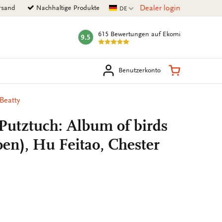
Aktuelle Sprache
Dealer login
rsand
Nachhaltige Produkte
DE
615 Bewertungen
auf Ekomi
9.5
mark:
en
Warenkorb
Benutzerkonto
Beatty
 Putztuch: Album of birds
oen), Hu Feitao, Chester