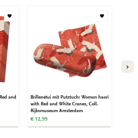
Zur
Zur
Wunschliste
Wunschliste
hinzufügen
hinzufügen
VOLG
 Red and
Brillenetui mit Putztuch: Woman haori
Briefp
with Red and White Cranes, Coll.
haori w
Rijksmuseum Amsterdam
Collec
€ 12,99
€ 7,99