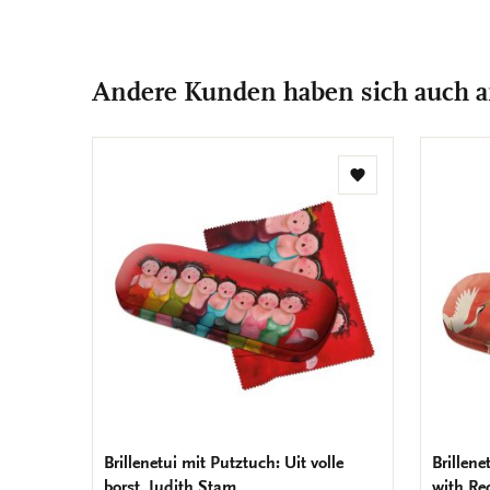
Andere Kunden haben sich auch 
Zur
Wunschliste
hinzufügen
Brillenetui mit Putztuch: Uit volle
Brillen
borst, Judith Stam
with Re