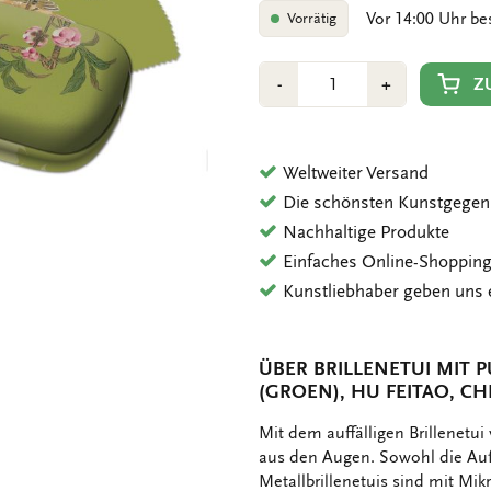
Vor 14:00 Uhr be
Vorrätig
Anzahl
Min
Plus
Z
-
+
1
1
Weltweiter Versand
Die schönsten Kunstgegen
Nachhaltige Produkte
Einfaches Online-Shoppin
Kunstliebhaber geben uns 
ÜBER BRILLENETUI MIT 
(GROEN), HU FEITAO, CH
OMSCHRIJVING
Mit dem auffälligen Brillenetui 
aus den Augen. Sowohl die Auß
Metallbrillenetuis sind mit Mik