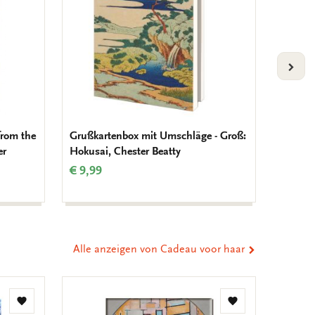
VOLG
from the
Grußkartenbox mit Umschläge - Groß:
Leinent
er
Hokusai, Chester Beatty
Chester
€ 9,99
€ 16,9
Alle anzeigen von Cadeau voor haar
Zur
Zur