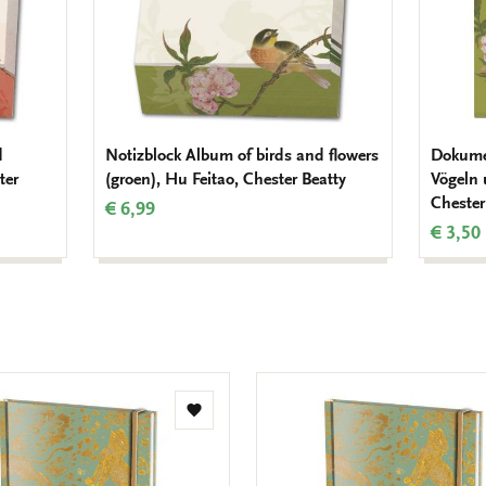
d
Notizblock Album of birds and flowers
Dokume
ter
(groen), Hu Feitao, Chester Beatty
Vögeln 
Chester
€ 6,99
€ 3,50
Zur
Wunschliste
hinzufügen