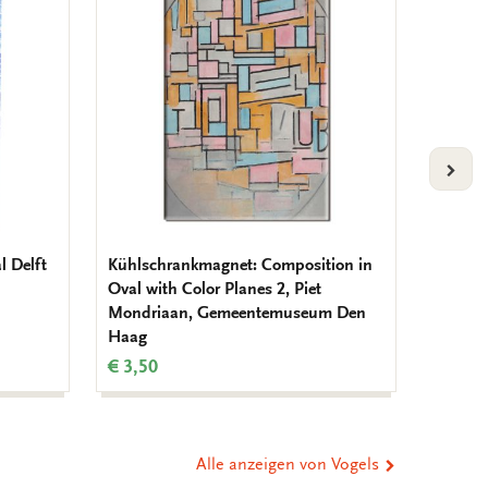
Wunschliste
Wunschliste
hinzufügen
hinzufügen
VOLG
l Delft
Kühlschrankmagnet: Composition in
Kühlsc
Oval with Color Planes 2, Piet
Piet M
Mondriaan, Gemeentemuseum Den
€ 3,50
Haag
€ 3,50
Alle anzeigen von Vogels