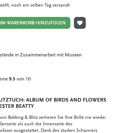
stellt, noch am selben Tag versandt
UM WARENKORB HINZUFÜGEN
ZUR WUNSCHLISTE HIN
stände in Zusammenarbeit mit Museen
g
eine
9.5
von 10
PUTZTUCH: ALBUM OF BIRDS AND FLOWERS
ESTER BEATTY
von Bekking & Blitz verlieren Sie Ihre Brille nie wieder
enseite als auch die Innenseite des
rofaser ausgestattet. Dank des starken Scharniers