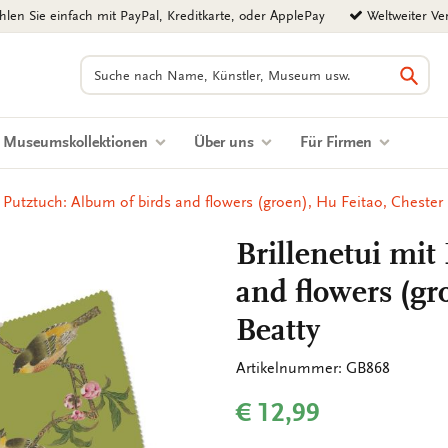
len Sie einfach mit PayPal, Kreditkarte, oder ApplePay
Weltweiter Ve
Suchen
Such
Museumskollektionen
Über uns
Für Firmen
t Putztuch: Album of birds and flowers (groen), Hu Feitao, Chester 
Brillenetui mit
and flowers (gr
Beatty
Artikelnummer: GB868
€ 12,99