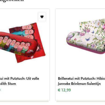
Zur
Wunschliste
hinzufügen
tui mit Putztuch: Uit volle
Brillenetui mit Putztuch: Hibi
Judith Stam
Janneke Brinkman-Salentijn
9
€ 12,99