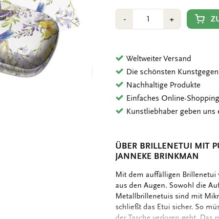
Anzahl
Min
Plus
Z
-
+
1
1
Weltweiter Versand
Die schönsten Kunstgegen
Nachhaltige Produkte
Einfaches Online-Shoppin
Kunstliebhaber geben uns 
ÜBER BRILLENETUI MIT 
JANNEKE BRINKMAN
OMSCHRIJVING
Mit dem auffälligen Brillenetui 
aus den Augen. Sowohl die Auß
Metallbrillenetuis sind mit Mik
schließt das Etui sicher. So mü
der Tasche verloren geht. Das m