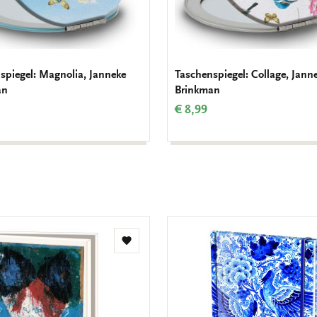
spiegel: Magnolia, Janneke
Taschenspiegel: Collage, Jann
an
Brinkman
€ 8,99
Zur
Wunschliste
hinzufügen