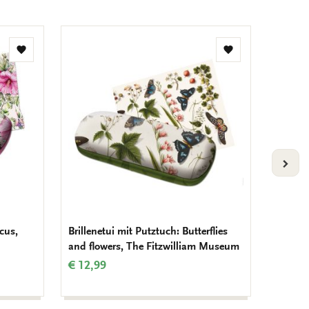
Zur
Zur
Wunschliste
Wunschliste
hinzufügen
hinzufügen
VOLG
scus,
Brillenetui mit Putztuch: Butterflies
Brillen
and flowers, The Fitzwilliam Museum
creatio
€ 12,99
€ 12,9