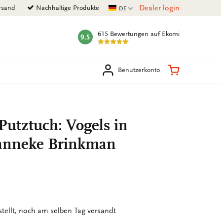
Aktuelle Sprache
Dealer login
rsand
Nachhaltige Produkte
DE
615 Bewertungen
auf Ekomi
9.5
mark:
en
Warenkorb
Benutzerkonto
 Putztuch: Vogels in
Janneke Brinkman
stellt, noch am selben Tag versandt