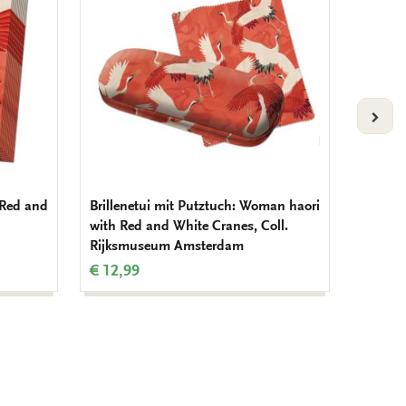
hinzufügen
hinzufügen
VOLG
 Red and
Brillenetui mit Putztuch: Woman haori
Briefp
with Red and White Cranes, Coll.
haori w
Rijksmuseum Amsterdam
Collec
€ 12,99
€ 7,99