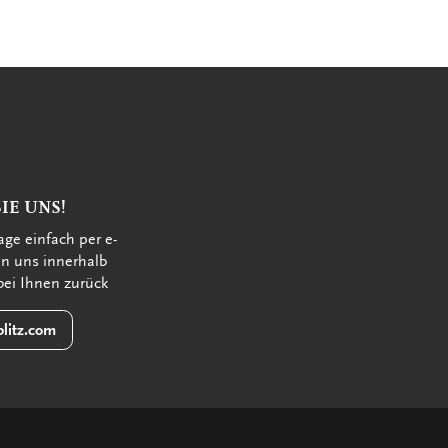
IE UNS!
age einfach per e-
en uns innerhalb
bei Ihnen zurück
litz.com