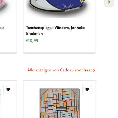
VOLG
eke
Taschenspiegel: Vlinders, Janneke
Grußka
Brinkman
Quadra
Brinkm
€ 8,99
€ 9,99
Alle anzeigen von Cadeau voor haar
Zur
Zur
Wunschliste
Wunschliste
hinzufügen
hinzufügen