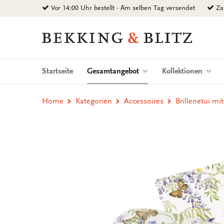
Zurück
Vor 14:00 Uhr bestellt - Am selben Tag versendet
Zah
zum
Inhalt
Bekking
&
Blitz
Uitgevers
(current)
Startseite
Gesamtangebot
Kollektionen
B.V.
Home
Kategorien
Accessoires
Brillenetui mi