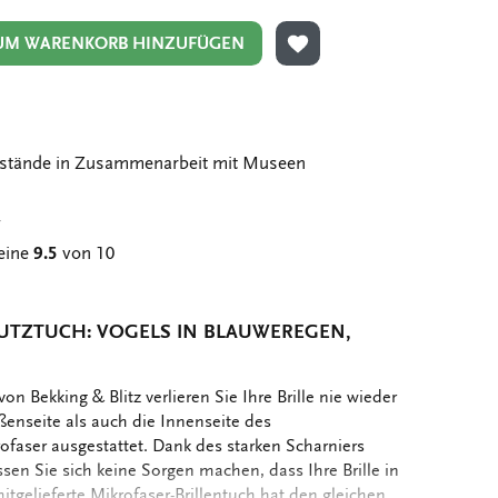
UM WARENKORB HINZUFÜGEN
ZUR WUNSCHLISTE HIN
stände in Zusammenarbeit mit Museen
g
eine
9.5
von 10
PUTZTUCH: VOGELS IN BLAUWEREGEN,
von Bekking & Blitz verlieren Sie Ihre Brille nie wieder
enseite als auch die Innenseite des
rofaser ausgestattet. Dank des starken Scharniers
ssen Sie sich keine Sorgen machen, dass Ihre Brille in
itgelieferte Mikrofaser-Brillentuch hat den gleichen