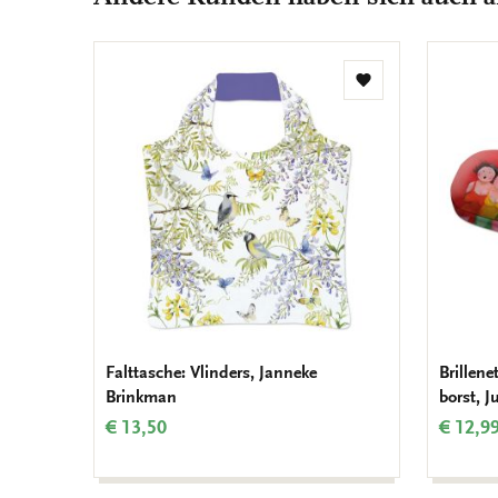
Zur
Wunschliste
hinzufügen
Falttasche: Vlinders, Janneke
Brillene
Brinkman
borst, 
€ 13,50
€ 12,9