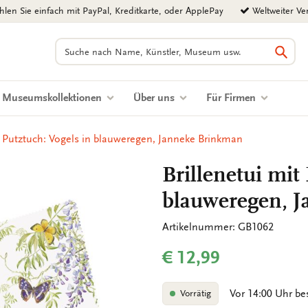
len Sie einfach mit PayPal, Kreditkarte, oder ApplePay
Weltweiter Ve
Suchen
Such
Museumskollektionen
Über uns
Für Firmen
t Putztuch: Vogels in blauweregen, Janneke Brinkman
Brillenetui mit
blauweregen, 
Artikelnummer: GB1062
€ 12,99
Vor 14:00 Uhr be
Vorrätig