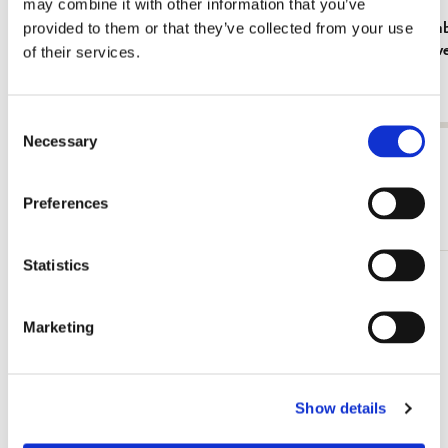
may combine it with other information that you’ve
provided to them or that they’ve collected from your use
Kühlschrankmagnet: Gouache from Leben?
Grußkartenb
oder Theater? Charlotte Salomon, JHM
Cremer in v
of their services.
Fundatie
€ 3,50
€ 9,99
Consent
Necessary
Selection
Alle anzeigen von Cadeau voor haar
Preferences
Mehr von Dieren
Statistics
Zur
Wunschliste
Marketing
hinzufügen
Show details