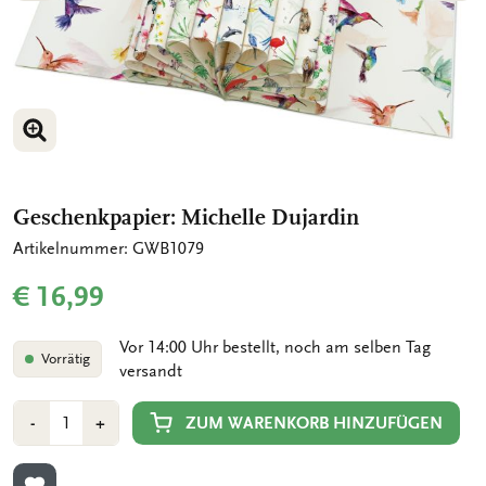
BILD VERGRÖSSERN
BILD VERGRÖSSERN
BILD VERGRÖSSERN
BILD VERGRÖSSERN
Geschenkpapier: Michelle Dujardin
Artikelnummer: GWB1079
€ 16,99
Vor 14:00 Uhr bestellt, noch am selben Tag
Vorrätig
versandt
Anzahl
Min
Plus
ZUM WARENKORB HINZUFÜGEN
-
+
1
1