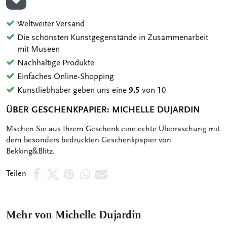
ZUR WUNSCHLISTE HINZUFÜGEN
Weltweiter Versand
Die schönsten Kunstgegenstände in Zusammenarbeit
mit Museen
Nachhaltige Produkte
Einfaches Online-Shopping
Kunstliebhaber geben uns eine
9.5
von 10
ÜBER GESCHENKPAPIER: MICHELLE DUJARDIN
OMSCHRIJVING
Machen Sie aus Ihrem Geschenk eine echte Überraschung mit
dem besonders bedruckten Geschenkpapier von
Bekking&Blitz.
Per
Per
Per
Per
Per
Teilen
Facebook
X
Pinterest
WhatsApp
E-
teilen
teilen
teilen
teilen
Mail
Mehr von Michelle Dujardin
teilen