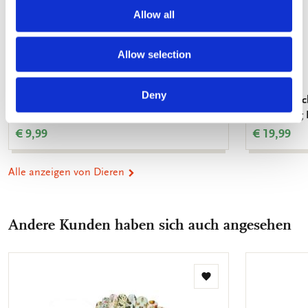
Allow all
Allow selection
Deny
Plakat: Eiszeit, Harmen van Straaten,
Tablett: Fis
Harmen van Straaten
Sammlung 
€ 9,99
€ 19,99
Alle anzeigen von Dieren
Andere Kunden haben sich auch angesehen
Zur
Wunschliste
hinzufügen