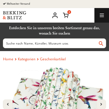
Zurück
Weltweiter Versand
zum
0
Inhalt
Bekking
Warenkorb
Men
&
Benutzerkonto
Blitz
Entdecken Sie in unserem breiten Sortiment genau das,
Uitgevers
wonach Sie suchen
B.V.
Suchen
Such
Home
Kategorien
Geschenkartikel
VORIGE
VOL