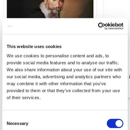
hinzufügen
This website uses cookies
We use cookies to personalise content and ads, to
provide social media features and to analyse our traffic.
We also share information about your use of our site with
our social media, advertising and analytics partners who
Cahier-Reihe: Band 26, Claudio Monteverdi,
Amersfoort 
inkl. CD, Krijn Koetsveld
Haterd
may combine it with other information that you’ve
provided to them or that they’ve collected from your use
€ 14,99
€ 29,90
of their services.
Alle anzeigen von Krijn Koetsveld
Consent
Mehr von Klassieke muziek
Necessary
Selection