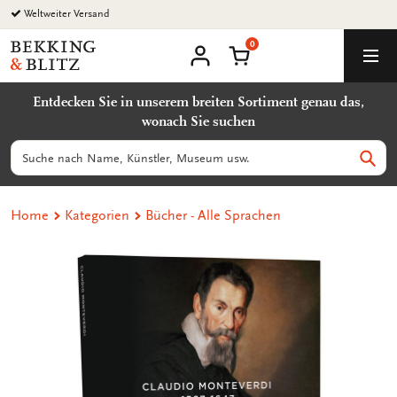
Zurück
Weltweiter Versand
zum
0
Inhalt
Bekking
Warenkorb
Men
&
Benutzerkonto
Blitz
Entdecken Sie in unserem breiten Sortiment genau das,
Uitgevers
wonach Sie suchen
B.V.
Suchen
Such
Home
Kategorien
Bücher - Alle Sprachen