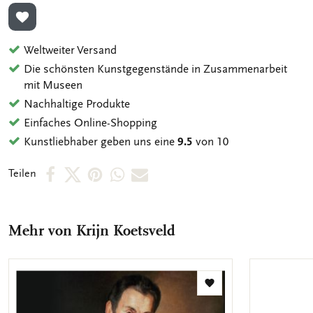
ZUR WUNSCHLISTE HINZUFÜGEN
Weltweiter Versand
Die schönsten Kunstgegenstände in Zusammenarbeit
mit Museen
Nachhaltige Produkte
Einfaches Online-Shopping
Kunstliebhaber geben uns eine
9.5
von 10
Per
Per
Per
Per
Per
Teilen
Facebook
X
Pinterest
WhatsApp
E-
teilen
teilen
teilen
teilen
Mail
Mehr von Krijn Koetsveld
teilen
Zur
Wunschliste