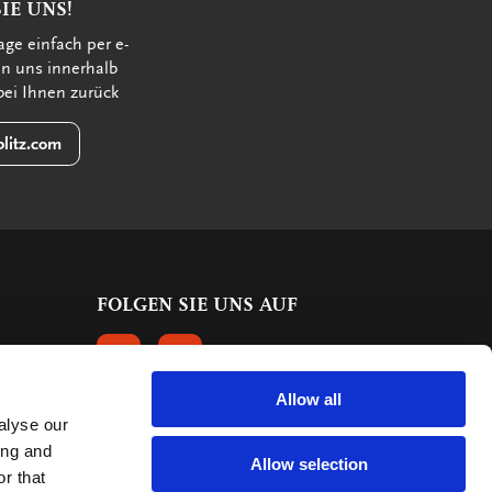
IE UNS!
age einfach per e-
en uns innerhalb
bei Ihnen zurück
litz.com
FOLGEN SIE UNS AUF
FOLGEN SIE UNS AUF FACEBOOK
FOLGEN SIE UNS AUF INSTAGRAM
Allow all
alyse our
KUNDENBEWERTUNGEN
ing and
Allow selection
r that
614 Bewertungen
9.5