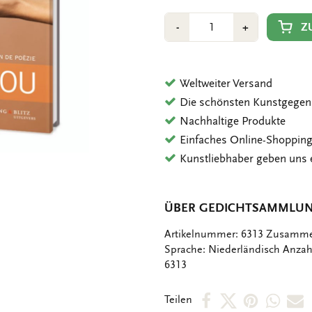
Anzahl
Min
Plus
Z
-
+
1
1
Weltweiter Versand
Die schönsten Kunstgegen
Nachhaltige Produkte
Einfaches Online-Shoppin
Kunstliebhaber geben uns 
ÜBER GEDICHTSAMMLUNG
OMSCHRIJVING
Artikelnummer: 6313 Zusammen
Sprache: Niederländisch Anzahl
6313
Per
Per
Per
Per
P
Teilen