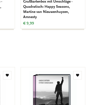
 -
Grußkartenbox mit Umschläge -
Gedicht
,
Quadratisch: Happy Seasons,
Poets, 
Martine van Nieuwenhuyzen,
€ 11,9
Amnesty
€ 9,99
Zur
Zur
Wunschliste
Wunschliste
hinzufügen
hinzufügen