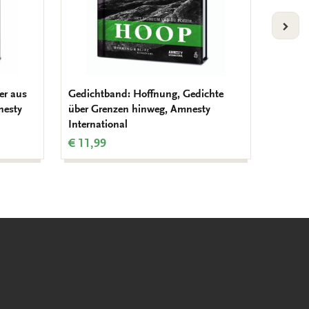
VOLG
er aus
Gedichtband: Hoffnung, Gedichte
Grußka
nesty
über Grenzen hinweg, Amnesty
Quadrat
International
Michell
€ 11,99
€ 9,99