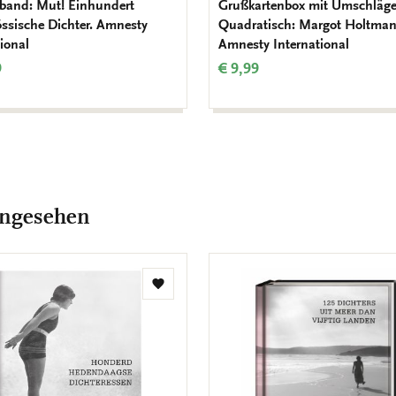
band: Mut! Einhundert
Grußkartenbox mit Umschläge
össische Dichter. Amnesty
Quadratisch: Margot Holtman
ional
Amnesty International
9
€ 9,99
angesehen
Zur
Wunschliste
hinzufügen