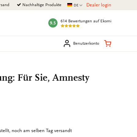
Aktuelle Sprache
Dealer login
rsand
Nachhaltige Produkte
DE
614 Bewertungen
auf Ekomi
9.5
mark:
en
Warenkorb
Benutzerkonto
ng: Für Sie, Amnesty
stellt, noch am selben Tag versandt