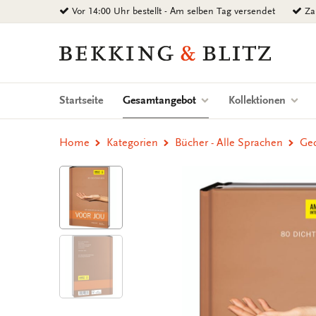
Zurück
Vor 14:00 Uhr bestellt - Am selben Tag versendet
Zah
zum
Inhalt
Bekking
&
Blitz
Uitgevers
(current)
Startseite
Gesamtangebot
Kollektionen
B.V.
Home
Kategorien
Bücher - Alle Sprachen
Ged