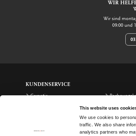
WIR HELF
Wir sind montag
09:00 und 1
03
KUNDENSERVICE
Garantie
Rechnungsk
Bestellen
Rückzahlung
This website uses cookie
Versandkosten
Beschwerde
We use cookies to personal
traffic. We also share info
Bestellung retournieren
Stornierung
analytics partners who may
Lieferung
Contact