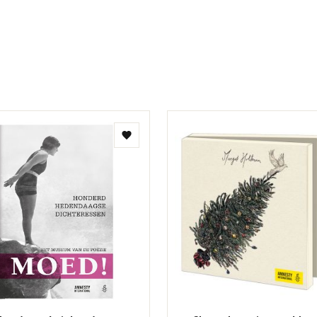
Facebook
X
Pintere
Wha
E
teilen
teilen
teilen
teile
M
t
Zur
Wunschliste
hinzufügen