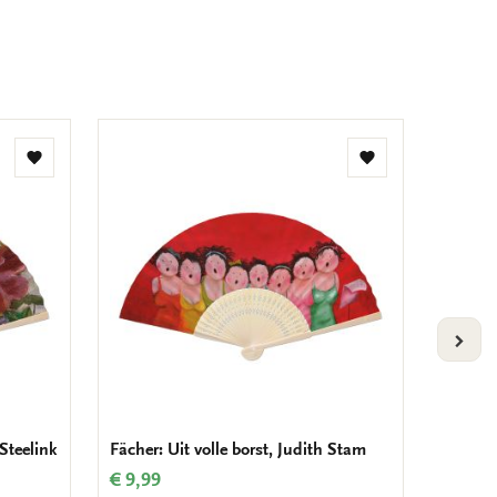
Zur
Zur
Wunschliste
Wunschliste
hinzufügen
hinzufügen
VOLG
Steelink
Fächer: Uit volle borst, Judith Stam
Fächer:
Amste
€ 9,99