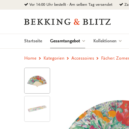
Zurück
Vor 14:00 Uhr bestellt - Am selben Tag versendet
Zah
zum
Inhalt
Bekking
&
Blitz
Uitgevers
(current)
Startseite
Gesamtangebot
Kollektionen
B.V.
Home
Kategorien
Accessoires
Fächer: Zomer