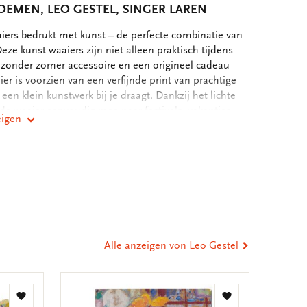
EMEN, LEO GESTEL, SINGER LAREN
ers bedrukt met kunst – de perfecte combinatie van
. Deze kunst waaiers zijn niet alleen praktisch tijdens
zonder zomer accessoire en een origineel cadeau
ier is voorzien van een verfijnde print van prachtige
een klein kunstwerk bij je draagt. Dankzij het lichte
e waaier eenvoudig mee naar festivals, vakanties,
eigen
 je nu op zoek bent naar een elegante waaier voor
e voor warme zomerdagen of een uniek geschenk: onze
er
e balans tussen functionaliteit en design. Waarom
 Elegante handwaaiers met hoogwaardige kunstprints
st
tsApp
-
cessoire Perfect cadeau voor kunst- en
n
ail
 en makkelijk mee te nemen Breng verkoeling in stijl
t – waar je ook bent. 25 cm lang en uitgewaaierd 40
eilen
Alle anzeigen von Leo Gestel
Zur
Zur