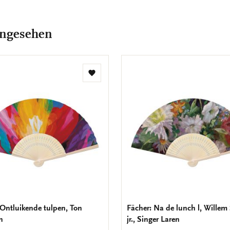
angesehen
Zur
Wunschliste
hinzufügen
 Ontluikende tulpen, Ton
Fächer: Na de lunch l, Willem 
n
jr., Singer Laren