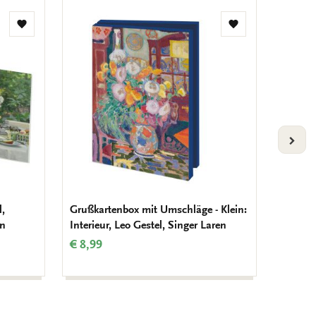
Zur
Zur
Wunschliste
Wunschliste
hinzufügen
hinzufügen
VOLG
l,
Grußkartenbox mit Umschläge - Klein:
Unterse
en
Interieur, Leo Gestel, Singer Laren
Singer 
€ 8,99
€ 12,9