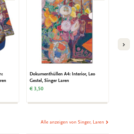
Wunschliste
Wunschliste
hinzufügen
hinzufügen
VOLG
h:
Dokumenthüllen A4: Interior, Leo
Notizbl
aren
Gestel, Singer Laren
Laren
€ 3,50
€ 6,99
Alle anzeigen von Singer, Laren