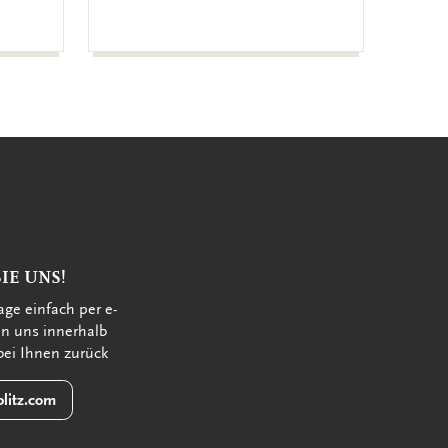
€ 9,99
IE UNS!
age einfach per e-
en uns innerhalb
bei Ihnen zurück
litz.com