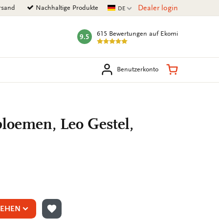
Aktuelle Sprache
Dealer login
rsand
Nachhaltige Produkte
DE
615 Bewertungen
auf Ekomi
9.5
mark:
en
Warenkorb
Benutzerkonto
loemen, Leo Gestel,
SEHEN
ZUR WUNSCHLISTE HINZUFÜGEN