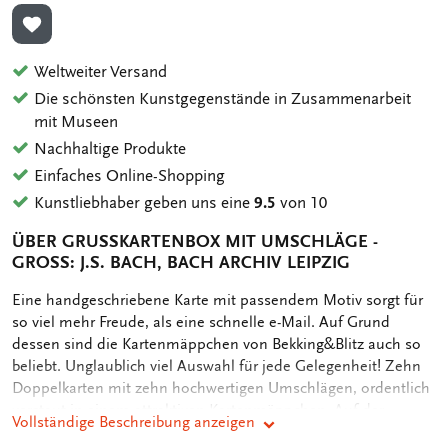
ZUR WUNSCHLISTE HINZUFÜGEN
Weltweiter Versand
Die schönsten Kunstgegenstände in Zusammenarbeit
mit Museen
Nachhaltige Produkte
Einfaches Online-Shopping
Kunstliebhaber geben uns eine
9.5
von 10
ÜBER GRUSSKARTENBOX MIT UMSCHLÄGE - G
ROSS: J.S. BACH, BACH ARCHIV LEIPZIG
OMSCHRIJVING
Eine handgeschriebene Karte mit passendem Motiv sorgt für
so viel mehr Freude, als eine schnelle e-Mail. Auf Grund
dessen sind die Kartenmäppchen von Bekking&Blitz auch so
beliebt. Unglaublich viel Auswahl für jede Gelegenheit! Zehn
Doppelkarten mit zehn hochwertigen Umschlägen, ordentlich
verstaut in einem attraktiven Kartenmäppchen. Auf der
Vollständige Beschreibung anzeigen
Rückseite des Mäppchens sind die verschiedenen Motive