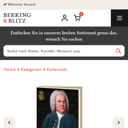
Zurück
Weltweiter Versand
zum
0
Inhalt
Bekking
Warenkorb
Men
&
Benutzerkonto
Blitz
Entdecken Sie in unserem breiten Sortiment genau das,
Uitgevers
wonach Sie suchen
B.V.
Suchen
Such
Home
Kategorien
Kartensets
VORIGE
VOL