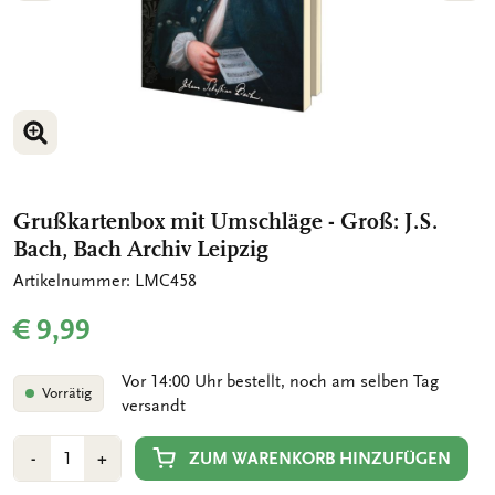
BILD VERGRÖSSERN
BILD VERGRÖSSERN
Grußkartenbox mit Umschläge - Groß: J.S.
Bach, Bach Archiv Leipzig
Artikelnummer: LMC458
€ 9,99
Vor 14:00 Uhr bestellt, noch am selben Tag
Vorrätig
versandt
Anzahl
Min
Plus
ZUM WARENKORB HINZUFÜGEN
-
+
1
1