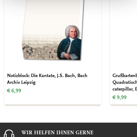
Notizblock: Die Kantate, J.S. Bach, Bach
Grußkartenb
Archiv Leipzig
Quadratisch
caterpillar, 
€ 6,99
€ 9,99
WIR HELFEN IHNEN GERNE