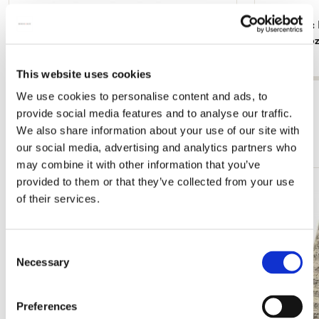
Heft A5: Die Kantate, J.S. Bach, Bach Archiv
Notizblock: 
Leipzig
Archiv Leipz
€ 3,99
€ 6,99
This website uses cookies
We use cookies to personalise content and ads, to
Alle anzeigen von Johann Sebastian Bach
provide social media features and to analyse our traffic.
We also share information about your use of our site with
Mehr von Bach Archiv Leipzig
our social media, advertising and analytics partners who
may combine it with other information that you’ve
provided to them or that they’ve collected from your use
Zur
of their services.
Wunschliste
hinzufügen
Consent
Necessary
Selection
Preferences