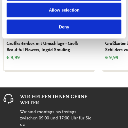
Allow selection
Deny
Grußkartenbox mit Umschläge - Groß:
Grußkartenb
Beautiful Flowers, Ingrid Smuling
Schilders va
€ 9,99
€ 9,99
WIR HELFEN IHNEN GERNE
WEITER
Wir sind montags bis freitags
zwischen 09:00 und 17:00 Uhr für Sie
da