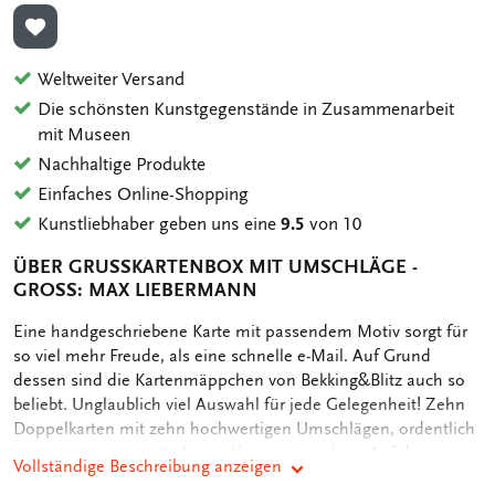
ZUR WUNSCHLISTE HINZUFÜGEN
Weltweiter Versand
Die schönsten Kunstgegenstände in Zusammenarbeit
mit Museen
Nachhaltige Produkte
Einfaches Online-Shopping
Kunstliebhaber geben uns eine
9.5
von 10
ÜBER GRUSSKARTENBOX MIT UMSCHLÄGE - G
ROSS: MAX LIEBERMANN
OMSCHRIJVING
Eine handgeschriebene Karte mit passendem Motiv sorgt für
so viel mehr Freude, als eine schnelle e-Mail. Auf Grund
dessen sind die Kartenmäppchen von Bekking&Blitz auch so
beliebt. Unglaublich viel Auswahl für jede Gelegenheit! Zehn
Doppelkarten mit zehn hochwertigen Umschlägen, ordentlich
verstaut in einem attraktiven Kartenmäppchen. Auf der
Vollständige Beschreibung anzeigen
Rückseite des Mäppchens sind die verschiedenen Motive