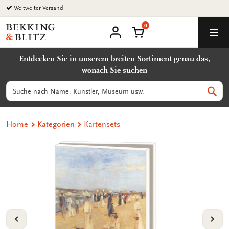
Zurück
Weltweiter Versand
zum
0
Inhalt
Bekking
Warenkorb
Men
&
Benutzerkonto
Blitz
Entdecken Sie in unserem breiten Sortiment genau das,
Uitgevers
wonach Sie suchen
B.V.
Suchen
Such
Home
Kategorien
Kartensets
VORIGE
VOL