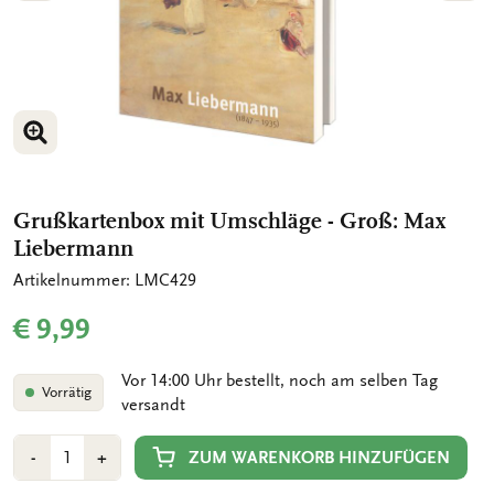
BILD VERGRÖSSERN
BILD VERGRÖSSERN
Grußkartenbox mit Umschläge - Groß: Max
Liebermann
Artikelnummer: LMC429
€ 9,99
Vor 14:00 Uhr bestellt, noch am selben Tag
Vorrätig
versandt
Anzahl
Min
Plus
ZUM WARENKORB HINZUFÜGEN
-
+
1
1