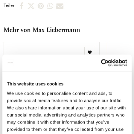
abgebildet. So können Sie schnell das Motiv, welches Sie
Per
Per
Per
Per
Per
Teilen
suchen, finden. Die Innenseite der Karten sind unbedruckt,
Facebook
X
Pinterest
WhatsApp
E-
sodass Sie genügend Raum für Ihre persönlichen Botschaften
vorfinden.
teilen
teilen
teilen
teilen
Mail
Mehr von Max Liebermann
teilen
Zur
Wunschliste
hinzufügen
This website uses cookies
We use cookies to personalise content and ads, to
provide social media features and to analyse our traffic.
We also share information about your use of our site with
our social media, advertising and analytics partners who
may combine it with other information that you’ve
provided to them or that they’ve collected from your use