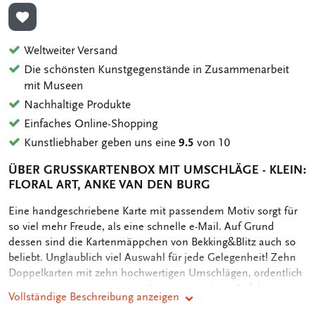
ZUR WUNSCHLISTE HINZUFÜGEN
Weltweiter Versand
Die schönsten Kunstgegenstände in Zusammenarbeit
mit Museen
Nachhaltige Produkte
Einfaches Online-Shopping
Kunstliebhaber geben uns eine
9.5
von 10
ÜBER GRUSSKARTENBOX MIT UMSCHLÄGE - KLEIN: F
LORAL ART, ANKE VAN DEN BURG
OMSCHRIJVING
Eine handgeschriebene Karte mit passendem Motiv sorgt für
so viel mehr Freude, als eine schnelle e-Mail. Auf Grund
dessen sind die Kartenmäppchen von Bekking&Blitz auch so
beliebt. Unglaublich viel Auswahl für jede Gelegenheit! Zehn
Doppelkarten mit zehn hochwertigen Umschlägen, ordentlich
verstaut in einem attraktiven Kartenmäppchen. Auf der
Vollständige Beschreibung anzeigen
Rückseite des Mäppchens sind die verschiedenen Motive