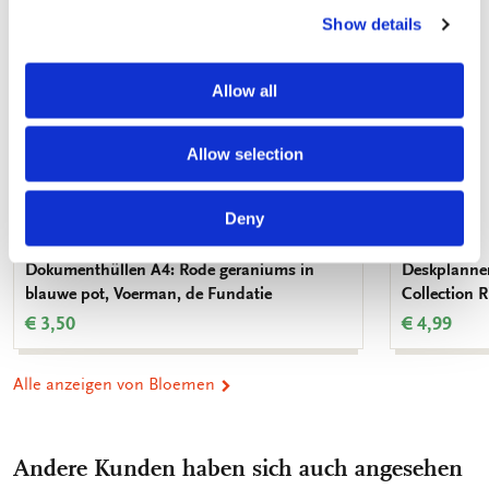
Show details
Allow all
Allow selection
Deny
Dokumenthüllen A4: Rode geraniums in
Deskplanner
blauwe pot, Voerman, de Fundatie
Collection
€ 3,50
€ 4,99
Alle anzeigen von Bloemen
Andere Kunden haben sich auch angesehen