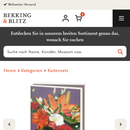
Zurück
Weltweiter Versand
zum
0
Inhalt
Bekking
Warenkorb
Men
&
Benutzerkonto
Blitz
Entdecken Sie in unserem breiten Sortiment genau das,
Uitgevers
wonach Sie suchen
B.V.
Suchen
Such
Home
Kategorien
Kartensets
VORIGE
VOL