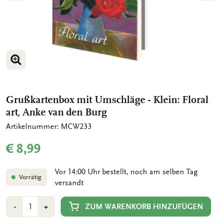
BILD VERGRÖSSERN
BILD VERGRÖSSERN
Grußkartenbox mit Umschläge - Klein: Floral
art, Anke van den Burg
Artikelnummer: MCW233
€ 8,99
Vor 14:00 Uhr bestellt, noch am selben Tag
Vorrätig
versandt
Anzahl
Min
Plus
ZUM WARENKORB HINZUFÜGEN
-
+
1
1