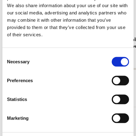
We also share information about your use of our site with
our social media, advertising and analytics partners who
may combine it with other information that you’ve
provided to them or that they’ve collected from your use
of their services.
Kühlschrankmagnet: Gouache from Leben?
Grußkartenb
oder Theater? Charlotte Salomon, JHM
Cremer in v
Fundatie
€ 3,50
Consent
€ 9,99
Necessary
Selection
Alle anzeigen von Cadeau voor haar
Preferences
Mehr von Bloemen
Statistics
Marketing
Zur
Wunschliste
hinzufügen