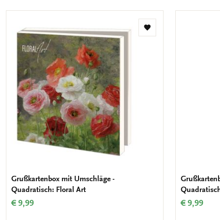
Zur
Wunschliste
hinzufügen
Grußkartenbox mit Umschläge -
Grußkartenb
Quadratisch: Floral Art
Quadratisch
€ 9,99
€ 9,99