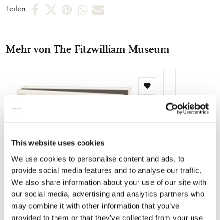
abgebildet. So können Sie schnell das Motiv, welches Sie
Per
Per
Per
Per
Per
Teilen
suchen, finden. Die Innenseite der Karten sind unbedruckt,
Facebook
X
Pinterest
WhatsApp
E-
sodass Sie genügend Raum für Ihre persönlichen Botschaften
vorfinden.
teilen
teilen
teilen
teilen
Mail
Mehr von The Fitzwilliam Museum
teilen
Zur
Wunschliste
hinzufügen
This website uses cookies
We use cookies to personalise content and ads, to
provide social media features and to analyse our traffic.
We also share information about your use of our site with
our social media, advertising and analytics partners who
may combine it with other information that you’ve
provided to them or that they’ve collected from your use