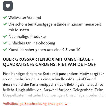
ZUR WUNSCHLISTE HINZUFÜGEN
Weltweiter Versand
Die schönsten Kunstgegenstände in Zusammenarbeit
mit Museen
Nachhaltige Produkte
Einfaches Online-Shopping
Kunstliebhaber geben uns eine
9.5
von 10
ÜBER GRUSSKARTENBOX MIT UMSCHLÄGE - Q
UADRATISCH: GARDENS, PIET VAN DE HOEF
OMSCHRIJVING
Eine handgeschriebene Karte mit passendem Motiv sorgt für
so viel mehr Freude, als eine schnelle e-Mail. Auf Grund
dessen sind die Kartenmäppchen von Bekking&Blitz auch so
beliebt. Unglaublich viel Auswahl für jede Gelegenheit! Zehn
Doppelkarten mit zehn hochwertigen Umschlägen, ordentlich
verstaut in einem attraktiven Kartenmäppchen. Auf der
Vollständige Beschreibung anzeigen
Rückseite des Mäppchens sind die verschiedenen Motive