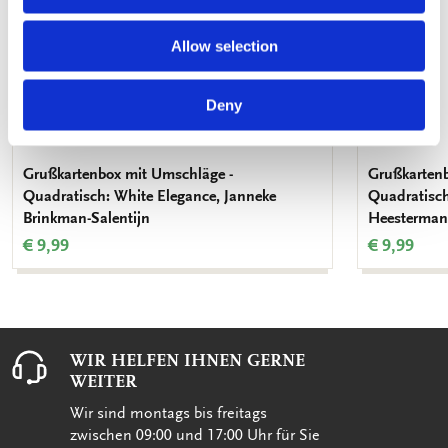
Allow selection
Deny
Grußkartenbox mit Umschläge -
Grußkartenb
Quadratisch: White Elegance, Janneke
Quadratisch
Brinkman-Salentijn
Heesterman
€ 9,99
€ 9,99
WIR HELFEN IHNEN GERNE
WEITER
Wir sind montags bis freitags
zwischen 09:00 und 17:00 Uhr für Sie