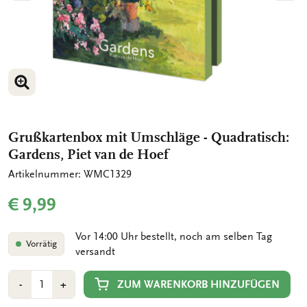
BILD VERGRÖSSERN
BILD VERGRÖSSERN
Grußkartenbox mit Umschläge - Quadratisch:
Gardens, Piet van de Hoef
Artikelnummer: WMC1329
€ 9,99
Vor 14:00 Uhr bestellt, noch am selben Tag
Vorrätig
versandt
Anzahl
Min
Plus
ZUM WARENKORB HINZUFÜGEN
-
+
1
1