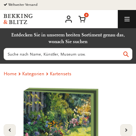
Zurück
Weltweiter Versand
zum
0
Inhalt
Bekking
Warenkorb
Men
&
Benutzerkonto
Blitz
Entdecken Sie in unserem breiten Sortiment genau das,
Uitgevers
wonach Sie suchen
B.V.
Suchen
Such
Home
Kategorien
Kartensets
VORIGE
VOL