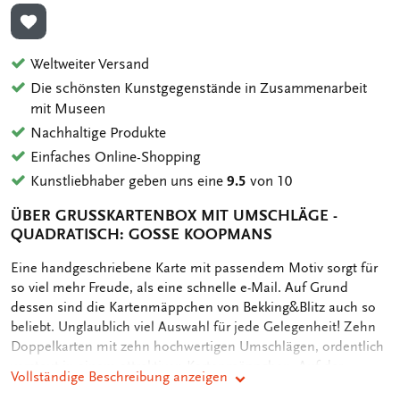
ZUR WUNSCHLISTE HINZUFÜGEN
Weltweiter Versand
Die schönsten Kunstgegenstände in Zusammenarbeit
mit Museen
Nachhaltige Produkte
Einfaches Online-Shopping
Kunstliebhaber geben uns eine
9.5
von 10
ÜBER GRUSSKARTENBOX MIT UMSCHLÄGE - Q
UADRATISCH: GOSSE KOOPMANS
OMSCHRIJVING
Eine handgeschriebene Karte mit passendem Motiv sorgt für
so viel mehr Freude, als eine schnelle e-Mail. Auf Grund
dessen sind die Kartenmäppchen von Bekking&Blitz auch so
beliebt. Unglaublich viel Auswahl für jede Gelegenheit! Zehn
Doppelkarten mit zehn hochwertigen Umschlägen, ordentlich
verstaut in einem attraktiven Kartenmäppchen. Auf der
Vollständige Beschreibung anzeigen
Rückseite des Mäppchens sind die verschiedenen Motive