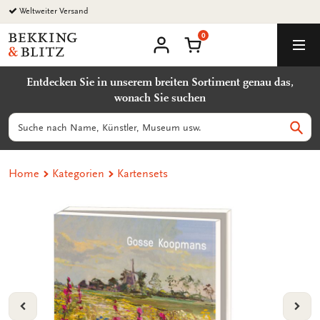
Zurück
Weltweiter Versand
zum
0
Inhalt
Bekking
Warenkorb
Men
&
Benutzerkonto
Blitz
Entdecken Sie in unserem breiten Sortiment genau das,
Uitgevers
wonach Sie suchen
B.V.
Suchen
Such
Home
Kategorien
Kartensets
VORIGE
VOL