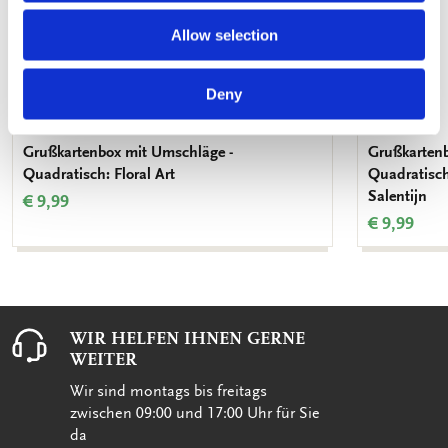
Allow selection
Deny
Grußkartenbox mit Umschläge -
Grußkartenb
Quadratisch: Floral Art
Quadratisch
Salentijn
€ 9,99
€ 9,99
WIR HELFEN IHNEN GERNE
WEITER
Wir sind montags bis freitags
zwischen 09:00 und 17:00 Uhr für Sie
da