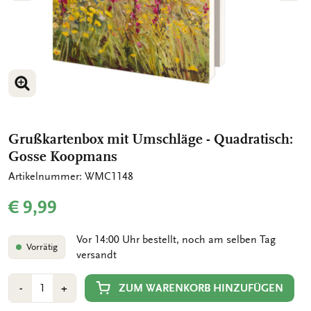
BILD VERGRÖSSERN
BILD VERGRÖSSERN
Grußkartenbox mit Umschläge - Quadratisch:
Gosse Koopmans
Artikelnummer: WMC1148
€ 9,99
Vor 14:00 Uhr bestellt, noch am selben Tag
Vorrätig
versandt
Anzahl
Min
Plus
ZUM WARENKORB HINZUFÜGEN
-
+
1
1