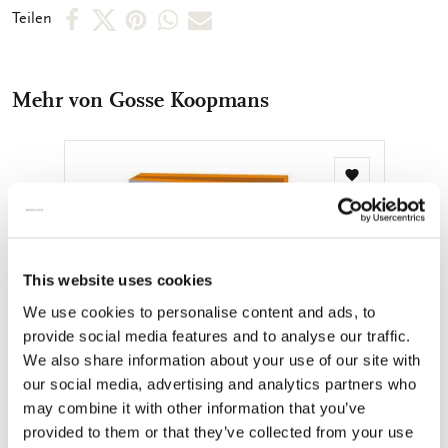
abgebildet. So können Sie schnell das Motiv, welches Sie
Per
Per
Per
Per
Per
Teilen
suchen, finden. Die Innenseite der Karten sind unbedruckt,
Facebook
X
Pinterest
WhatsApp
E-
sodass Sie genügend Raum für Ihre persönlichen Botschaften
vorfinden.
teilen
teilen
teilen
teilen
Mail
Mehr von Gosse Koopmans
teilen
Zur
Wunschliste
hinzufügen
This website uses cookies
We use cookies to personalise content and ads, to
provide social media features and to analyse our traffic.
We also share information about your use of our site with
our social media, advertising and analytics partners who
may combine it with other information that you’ve
provided to them or that they’ve collected from your use