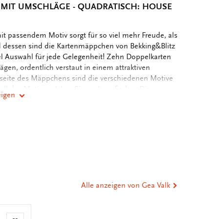
IT UMSCHLÄGE - QUADRATISCH: HOUSE O
t passendem Motiv sorgt für so viel mehr Freude, als
nd dessen sind die Kartenmäppchen von Bekking&Blitz
iel Auswahl für jede Gelegenheit! Zehn Doppelkarten
en, ordentlich verstaut in einem attraktiven
seite des Mäppchens sind die verschiedenen Motive
ell das Motiv, welches Sie suchen, finden. Die
eigen
bedruckt, sodass Sie genügend Raum für Ihre
nden.
er
st
tsApp
-
n
ail
eilen
Alle anzeigen von Gea Valk