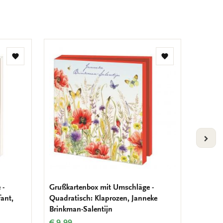
Zur
Zur
Wunschliste
Wunschliste
hinzufügen
hinzufügen
VOLG
 -
Grußkartenbox mit Umschläge -
Grußka
ant,
Quadratisch: Klaprozen, Janneke
Quadrat
Brinkman-Salentijn
Smulin
€ 9,99
€ 9,99