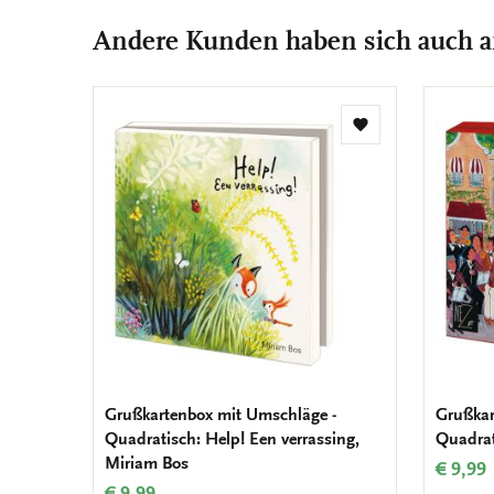
Andere Kunden haben sich auch 
Zur
Wunschliste
hinzufügen
Grußkartenbox mit Umschläge -
Grußkar
Quadratisch: Help! Een verrassing,
Quadrat
Miriam Bos
€ 9,99
€ 9,99