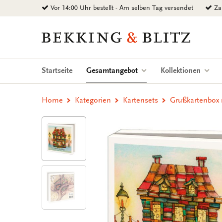
Zurück
Vor 14:00 Uhr bestellt - Am selben Tag versendet
Zah
zum
Inhalt
Bekking
&
Blitz
Uitgevers
(current)
Startseite
Gesamtangebot
Kollektionen
B.V.
Home
Kategorien
Kartensets
Grußkartenbox 