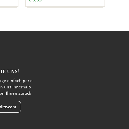
IE UNS!
age einfach per e-
en uns innerhalb
bei Ihnen zurück
litz.com