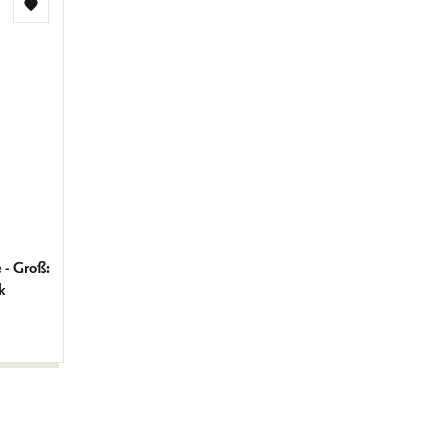
Zur
Wunschliste
hinzufügen
- Groß:
k