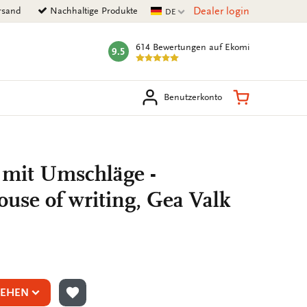
Aktuelle Sprache
Dealer login
rsand
Nachhaltige Produkte
DE
614 Bewertungen
auf Ekomi
9.5
mark:
en
Warenkorb
Benutzerkonto
 mit Umschläge -
use of writing, Gea Valk
SEHEN
ZUR WUNSCHLISTE HINZUFÜGEN