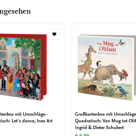
angesehen
Zur
Wunschliste
hinzufügen
tenbox mit Umschläge -
Grußkartenbox mit Umschläge
isch: Let's dance, Inez Art
Quadratisch: Van Mug tot Olif
Ingrid & Dieter Schubert
€ 9,99