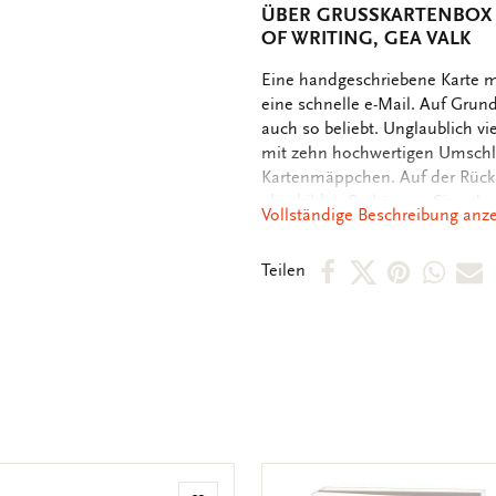
ÜBER GRUSSKARTENBOX M
F WRITING, GEA VALK
OMSCHRIJVING
Eine handgeschriebene Karte mi
eine schnelle e-Mail. Auf Gru
auch so beliebt. Unglaublich v
mit zehn hochwertigen Umschläg
Kartenmäppchen. Auf der Rück
abgebildet. So können Sie schn
Vollständige Beschreibung anz
Innenseite der Karten sind un
persönlichen Botschaften vorfi
Per
Per
Per
Per
P
Teilen
Facebook
X
Pintere
Wha
E
teilen
teilen
teilen
teile
M
t