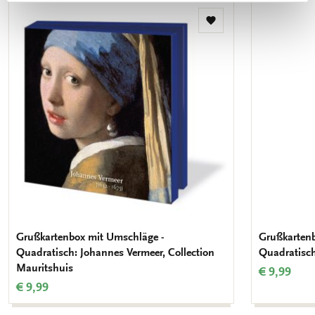
Zur
Wunschliste
hinzufügen
Grußkartenbox mit Umschläge -
Grußkartenb
Quadratisch: Johannes Vermeer, Collection
Quadratisch
Mauritshuis
€ 9,99
€ 9,99