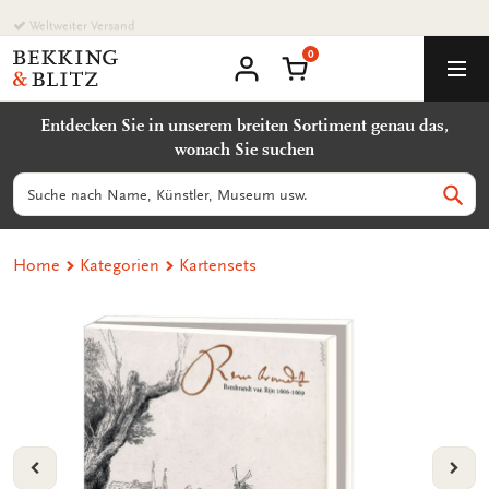
Zurück
zum
0
Inhalt
Bekking
Warenkorb
Men
&
Benutzerkonto
Blitz
Entdecken Sie in unserem breiten Sortiment genau das,
Uitgevers
wonach Sie suchen
B.V.
Suchen
Such
Home
Kategorien
Kartensets
VORIGE
VOL