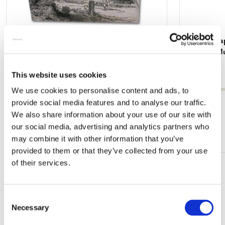
Notizblock: De Omval, Rembrandt van Rijn,
Portfoliom
Museum Het Rembrandthuis
van Rijn, 
€ 6,99
€ 7,99
This website uses cookies
We use cookies to personalise content and ads, to
provide social media features and to analyse our traffic.
Alle anzeigen von Rembrandt van Rijn
We also share information about your use of our site with
our social media, advertising and analytics partners who
Mehr von Museum Het Rembrandthuis
may combine it with other information that you’ve
provided to them or that they’ve collected from your use
of their services.
Zur
Wunschliste
hinzufügen
Consent
Necessary
Selection