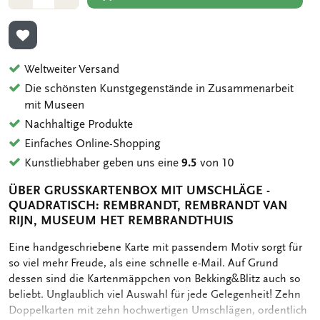
1
1
ZUR WUNSCHLISTE HINZUFÜGEN
Weltweiter Versand
Die schönsten Kunstgegenstände in Zusammenarbeit
mit Museen
Nachhaltige Produkte
Einfaches Online-Shopping
Kunstliebhaber geben uns eine
9.5
von 10
ÜBER GRUSSKARTENBOX MIT UMSCHLÄGE - Q
UADRATISCH: REMBRANDT, REMBRANDT VAN R
IJN, MUSEUM HET REMBRANDTHUIS
OMSCHRIJVING
Eine handgeschriebene Karte mit passendem Motiv sorgt für
so viel mehr Freude, als eine schnelle e-Mail. Auf Grund
dessen sind die Kartenmäppchen von Bekking&Blitz auch so
beliebt. Unglaublich viel Auswahl für jede Gelegenheit! Zehn
Doppelkarten mit zehn hochwertigen Umschlägen, ordentlich