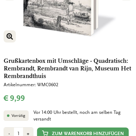
BILD VERGRÖSSERN
BILD VERGRÖSSERN
BILD VERGRÖSSERN
Grußkartenbox mit Umschläge - Quadratisch:
Rembrandt, Rembrandt van Rijn, Museum Het
Rembrandthuis
Artikelnummer: WMC0602
€ 9,99
Vor 14:00 Uhr bestellt, noch am selben Tag
Vorrätig
versandt
Anzahl
Min
Plus
ZUM WARENKORB HINZUFÜGEN
-
+