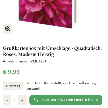
BILD VERGRÖSSERN
BILD VERGRÖSSERN
Grußkartenbox mit Umschläge - Quadratisch:
Roses, Modeste Herwig
Artikelnummer: WMC1251
€ 9,99
Vor 14:00 Uhr bestellt, noch am selben Tag
Vorrätig
versandt
Anzahl
Min
Plus
ZUM WARENKORB HINZUFÜGEN
-
+
1
1