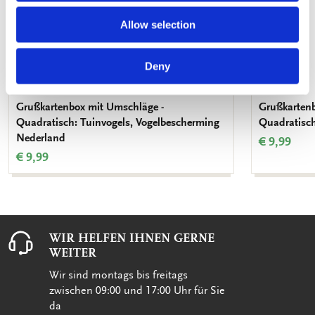
Allow selection
Deny
Grußkartenbox mit Umschläge -
Grußkartenb
Quadratisch: Tuinvogels, Vogelbescherming
Quadratisch
Nederland
€ 9,99
€ 9,99
WIR HELFEN IHNEN GERNE
WEITER
Wir sind montags bis freitags
zwischen 09:00 und 17:00 Uhr für Sie
da