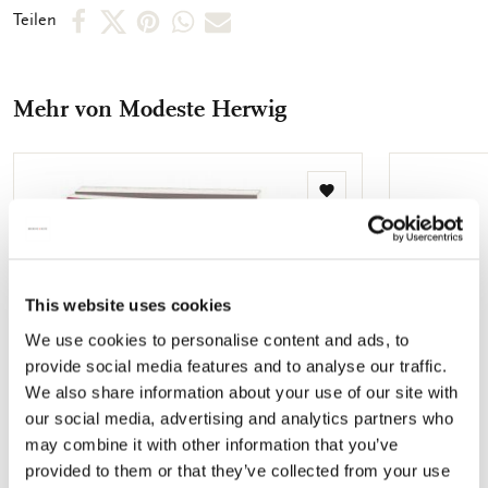
abgebildet. So können Sie schnell das Motiv, welches Sie
Per
Per
Per
Per
Per
Teilen
suchen, finden. Die Innenseite der Karten sind unbedruckt,
Facebook
X
Pinterest
WhatsApp
E-
sodass Sie genügend Raum für Ihre persönlichen Botschaften
vorfinden.
teilen
teilen
teilen
teilen
Mail
Mehr von Modeste Herwig
teilen
Zur
Wunschliste
hinzufügen
This website uses cookies
We use cookies to personalise content and ads, to
provide social media features and to analyse our traffic.
We also share information about your use of our site with
our social media, advertising and analytics partners who
may combine it with other information that you’ve
provided to them or that they’ve collected from your use