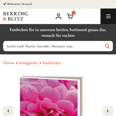
Zurück
Weltweiter Versand
zum
0
Inhalt
Bekking
Warenkorb
Men
&
Benutzerkonto
Blitz
Entdecken Sie in unserem breiten Sortiment genau das,
Uitgevers
wonach Sie suchen
B.V.
Suchen
Such
Home
Kategorien
Kartensets
VORIGE
VOL