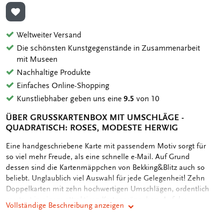
ZUR WUNSCHLISTE HINZUFÜGEN
Weltweiter Versand
Die schönsten Kunstgegenstände in Zusammenarbeit
mit Museen
Nachhaltige Produkte
Einfaches Online-Shopping
Kunstliebhaber geben uns eine
9.5
von 10
ÜBER GRUSSKARTENBOX MIT UMSCHLÄGE - Q
UADRATISCH: ROSES, MODESTE HERWIG
OMSCHRIJVING
Eine handgeschriebene Karte mit passendem Motiv sorgt für
so viel mehr Freude, als eine schnelle e-Mail. Auf Grund
dessen sind die Kartenmäppchen von Bekking&Blitz auch so
beliebt. Unglaublich viel Auswahl für jede Gelegenheit! Zehn
Doppelkarten mit zehn hochwertigen Umschlägen, ordentlich
verstaut in einem attraktiven Kartenmäppchen. Auf der
Vollständige Beschreibung anzeigen
Rückseite des Mäppchens sind die verschiedenen Motive