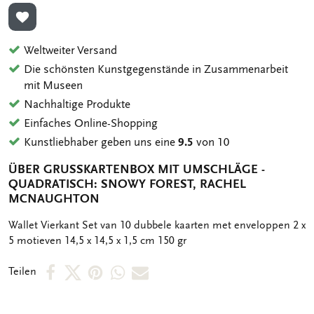
ZUR WUNSCHLISTE HINZUFÜGEN
Weltweiter Versand
Die schönsten Kunstgegenstände in Zusammenarbeit
mit Museen
Nachhaltige Produkte
Einfaches Online-Shopping
Kunstliebhaber geben uns eine
9.5
von 10
ÜBER GRUSSKARTENBOX MIT UMSCHLÄGE - Q
UADRATISCH: SNOWY FOREST, RACHEL M
CNAUGHTON
OMSCHRIJVING
Wallet Vierkant Set van 10 dubbele kaarten met enveloppen 2 x
5 motieven 14,5 x 14,5 x 1,5 cm 150 gr
Per
Per
Per
Per
Per
Teilen
Facebook
X
Pinterest
WhatsApp
E-