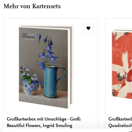
teilen
teilen
teilen
teilen
Mail
Mehr von Kartensets
teilen
Zur
Wunschliste
hinzufügen
Grußkartenbox mit Umschläge - Groß:
Grußkartenb
Beautiful Flowers, Ingrid Smuling
Quadratisc