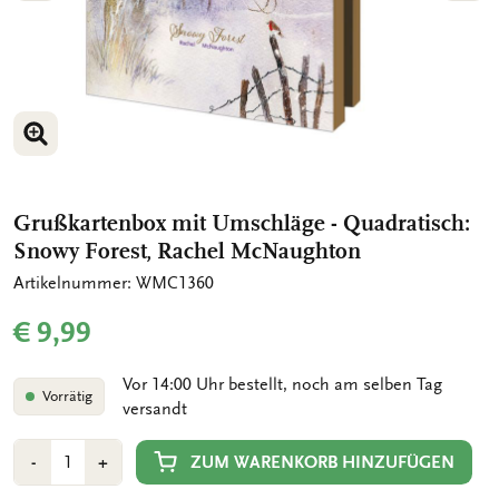
BILD VERGRÖSSERN
BILD VERGRÖSSERN
Grußkartenbox mit Umschläge - Quadratisch:
Snowy Forest, Rachel McNaughton
Artikelnummer: WMC1360
€ 9,99
Vor 14:00 Uhr bestellt, noch am selben Tag
Vorrätig
versandt
Anzahl
Min
Plus
ZUM WARENKORB HINZUFÜGEN
-
+
1
1