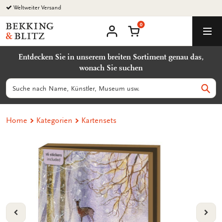
Zurück
Weltweiter Versand
zum
0
Inhalt
Bekking
Warenkorb
Men
&
Benutzerkonto
Blitz
Entdecken Sie in unserem breiten Sortiment genau das,
Uitgevers
wonach Sie suchen
B.V.
Suchen
Such
Home
Kategorien
Kartensets
VORIGE
VOL