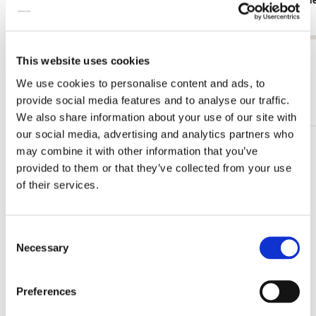
White Cran
€ 9,99
€ 9,99
Alle anzeigen von Kartensets
This website uses cookies
We use cookies to personalise content and ads, to
Mehr von Quadratische Kartensets
provide social media features and to analyse our traffic.
We also share information about your use of our site with
our social media, advertising and analytics partners who
may combine it with other information that you’ve
Zur
provided to them or that they’ve collected from your use
Wunschliste
hinzufügen
of their services.
Consent
Necessary
Selection
Preferences