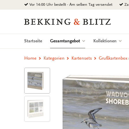
Zurück
Vor 14:00 Uhr bestellt - Am selben Tag versendet
Zah
zum
Inhalt
Bekking
&
Blitz
Uitgevers
(current)
Startseite
Gesamtangebot
Kollektionen
B.V.
Home
Kategorien
Kartensets
Grußkartenbox 