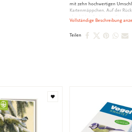
mit zehn hochwertigen Umschläg
Kartenmäppchen. Auf der Rück
abgebildet. So können Sie schn
Vollständige Beschreibung anz
Innenseite der Karten sind un
persönlichen Botschaften vorfi
Per
Per
Per
Per
P
Teilen
Facebook
X
Pintere
Wha
E
teilen
teilen
teilen
teile
M
t
Zur
Wunschliste
hinzufügen