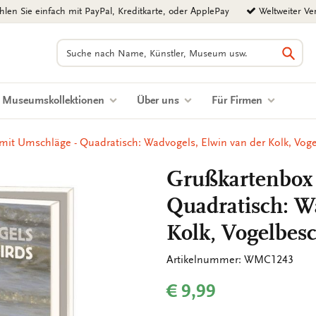
len Sie einfach mit PayPal, Kreditkarte, oder ApplePay
Weltweiter Ve
Suchen
Such
Museumskollektionen
Über uns
Für Firmen
mit Umschläge - Quadratisch: Wadvogels, Elwin van der Kolk, Vog
Grußkartenbox
Quadratisch: W
Kolk, Vogelbes
Artikelnummer: WMC1243
€ 9,99