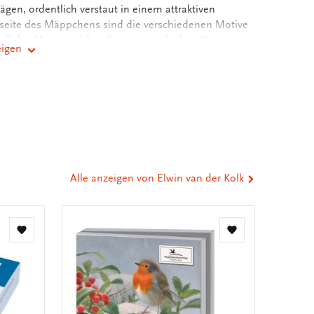
en, ordentlich verstaut in einem attraktiven
seite des Mäppchens sind die verschiedenen Motive
ell das Motiv, welches Sie suchen, finden. Die
eigen
bedruckt, sodass Sie genügend Raum für Ihre
nden.
er
st
tsApp
-
n
ail
eilen
Alle anzeigen von Elwin van der Kolk
Zur
Zur
Wunschliste
Wunschliste
hinzufügen
hinzufügen