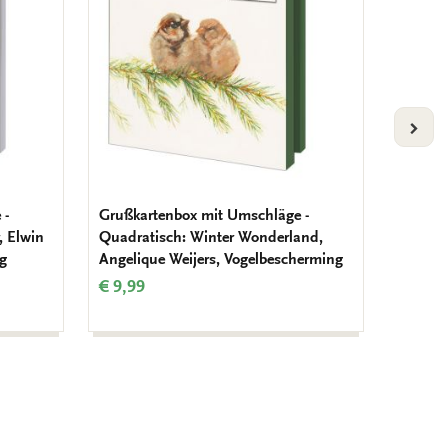
VOLG
 -
Grußkartenbox mit Umschläge -
Placem
, Elwin
Quadratisch: Winter Wonderland,
der Kol
ng
Angelique Weijers, Vogelbescherming
Natuur
€ 9,99
€ 3,99