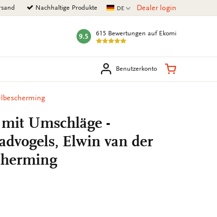
Aktuelle Sprache
Dealer login
rsand
Nachhaltige Produkte
DE
615 Bewertungen
auf Ekomi
9.5
mark:
en
Warenkorb
Benutzerkonto
elbescherming
 mit Umschläge -
advogels, Elwin van der
cherming