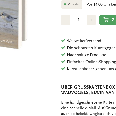
Vor 14:00 Uhr be
Vorrätig
Anzahl
Min
Plus
Z
-
+
1
1
Weltweiter Versand
Die schönsten Kunstgegen
Nachhaltige Produkte
Einfaches Online-Shoppin
Kunstliebhaber geben uns 
ÜBER GRUSSKARTENBOX M
ADVOGELS, ELWIN VAN 
OMSCHRIJVING
Eine handgeschriebene Karte mi
eine schnelle e-Mail. Auf Gru
auch so beliebt. Unglaublich v