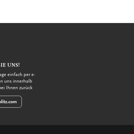
IE UNS!
age einfach per e-
en uns innerhalb
bei Ihnen zurück
litz.com