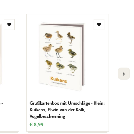
Zur
Zur
Wunschliste
Wunschliste
hinzufügen
hinzufügen
VOLG
 -
Grußkartenbox mit Umschläge - Klein:
Grußka
Kuikens, Elwin van der Kolk,
Quadra
Vogelbescherming
Melche
€ 8,99
€ 9,99