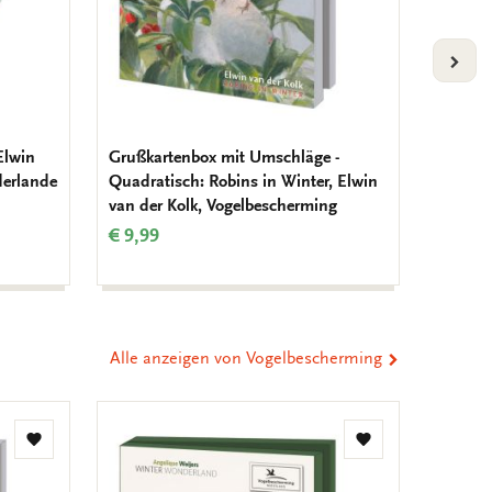
VOLG
Elwin
Grußkartenbox mit Umschläge -
Placem
derlande
Quadratisch: Robins in Winter, Elwin
der Kol
van der Kolk, Vogelbescherming
Natuur
€ 9,99
€ 3,99
Alle anzeigen von Vogelbescherming
Zur
Zur
Wunschliste
Wunschliste
hinzufügen
hinzufügen