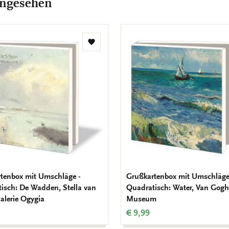
angesehen
Zur
Wunschliste
hinzufügen
tenbox mit Umschläge -
Grußkartenbox mit Umschläge
isch: De Wadden, Stella van
Quadratisch: Water, Van Gogh
Galerie Ogygia
Museum
€ 9,99