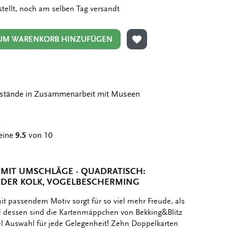
stellt, noch am selben Tag versandt
UM WARENKORB HINZUFÜGEN
ZUR WUNSCHLISTE HIN
stände in Zusammenarbeit mit Museen
g
eine
9.5
von 10
IT UMSCHLÄGE - QUADRATISCH: W
DER KOLK, VOGELBESCHERMING
t passendem Motiv sorgt für so viel mehr Freude, als
nd dessen sind die Kartenmäppchen von Bekking&Blitz
iel Auswahl für jede Gelegenheit! Zehn Doppelkarten