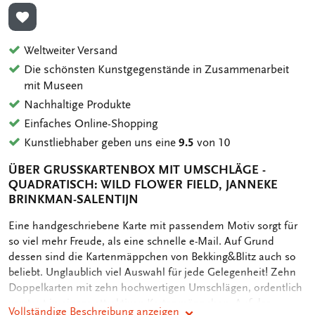
ZUR WUNSCHLISTE HINZUFÜGEN
Weltweiter Versand
Die schönsten Kunstgegenstände in Zusammenarbeit
mit Museen
Nachhaltige Produkte
Einfaches Online-Shopping
Kunstliebhaber geben uns eine
9.5
von 10
ÜBER GRUSSKARTENBOX MIT UMSCHLÄGE - Q
UADRATISCH: WILD FLOWER FIELD, JANNEKE B
RINKMAN-SALENTIJN
OMSCHRIJVING
Eine handgeschriebene Karte mit passendem Motiv sorgt für
so viel mehr Freude, als eine schnelle e-Mail. Auf Grund
dessen sind die Kartenmäppchen von Bekking&Blitz auch so
beliebt. Unglaublich viel Auswahl für jede Gelegenheit! Zehn
Doppelkarten mit zehn hochwertigen Umschlägen, ordentlich
verstaut in einem attraktiven Kartenmäppchen. Auf der
Vollständige Beschreibung anzeigen