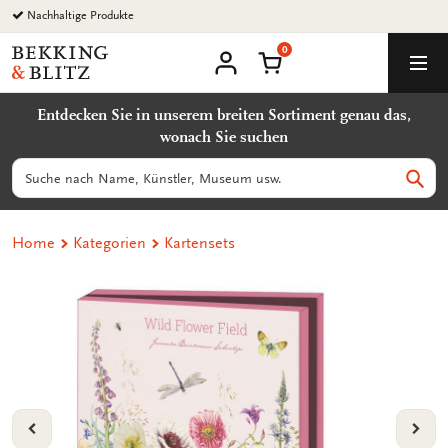
Zurück
Nachhaltige Produkte
zum
0
Inhalt
Bekking
Warenkorb
Men
&
Benutzerkonto
Blitz
Entdecken Sie in unserem breiten Sortiment genau das,
Uitgevers
wonach Sie suchen
B.V.
Suchen
Such
Home
Kategorien
Kartensets
VORIGE
VOL