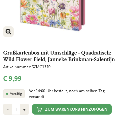
BILD VERGRÖSSERN
BILD VERGRÖSSERN
Grußkartenbox mit Umschläge - Quadratisch:
Wild Flower Field, Janneke Brinkman-Salentijn
Artikelnummer: WMC1370
€ 9,99
Vor 14:00 Uhr bestellt, noch am selben Tag
Vorrätig
versandt
Anzahl
Min
Plus
ZUM WARENKORB HINZUFÜGEN
-
+
1
1