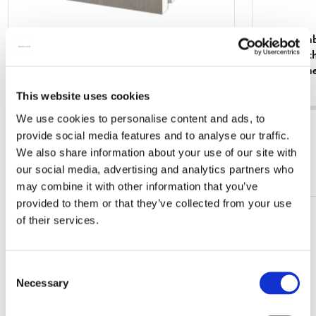
Grußkartenbox mit Umschläge - Groß:
Grußkartenb
Beautiful Flowers, Ingrid Smuling
Quadratisc
White Cran
€ 9,99
€ 9,99
This website uses cookies
We use cookies to personalise content and ads, to
Alle anzeigen von Kartensets
provide social media features and to analyse our traffic.
We also share information about your use of our site with
Mehr von Quadratische Kartensets
our social media, advertising and analytics partners who
may combine it with other information that you’ve
provided to them or that they’ve collected from your use
of their services.
Zur
Wunschliste
hinzufügen
Consent
Necessary
Selection