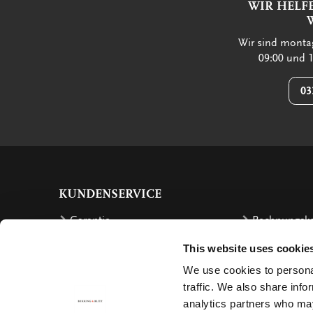
WIR HELF
Wir sind montag
09:00 und 1
03
KUNDENSERVICE
Garantie
Rechnungsk
Bestellen
Rückzahlung
This website uses cookie
Versandkosten
Beschwerde
We use cookies to personal
traffic. We also share info
Bestellung retournieren
Stornierung
analytics partners who may
Lieferung
Contact