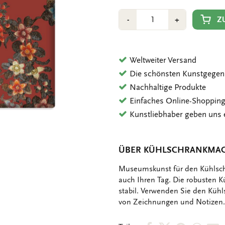
Anzahl
Min
Plus
Z
-
+
1
1
Weltweiter Versand
Die schönsten Kunstgegen
Nachhaltige Produkte
Einfaches Online-Shoppin
Kunstliebhaber geben uns 
ÜBER KÜHLSCHRANKMAG
OMSCHRIJVING
Museumskunst für den Kühlschr
auch Ihren Tag. Die robusten 
stabil. Verwenden Sie den Kü
von Zeichnungen und Notizen.