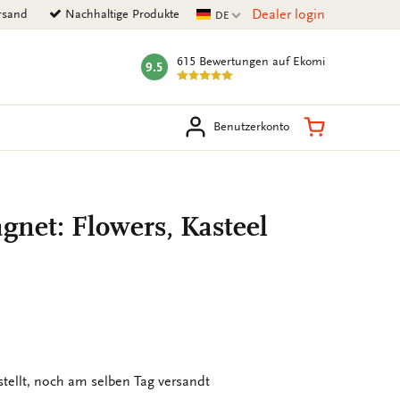
Aktuelle Sprache
Dealer login
rsand
Nachhaltige Produkte
DE
615 Bewertungen
auf Ekomi
9.5
mark:
en
Warenkorb
Benutzerkonto
net: Flowers, Kasteel
stellt, noch am selben Tag versandt