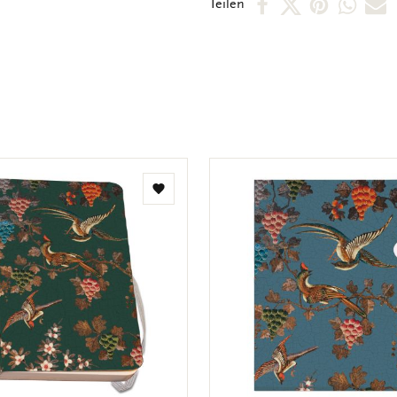
Per
Per
Per
Per
P
Teilen
Facebook
X
Pintere
Wha
E
teilen
teilen
teilen
teile
M
t
Zur
Wunschliste
hinzufügen