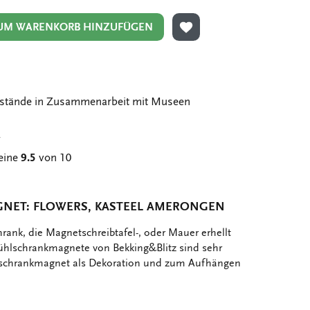
UM WARENKORB HINZUFÜGEN
ZUR WUNSCHLISTE HIN
stände in Zusammenarbeit mit Museen
g
eine
9.5
von 10
NET: FLOWERS, KASTEEL AMERONGEN
ank, die Magnetschreibtafel-, oder Mauer erhellt
Kühlschrankmagnete von Bekking&Blitz sind sehr
hlschrankmagnet als Dekoration und zum Aufhängen