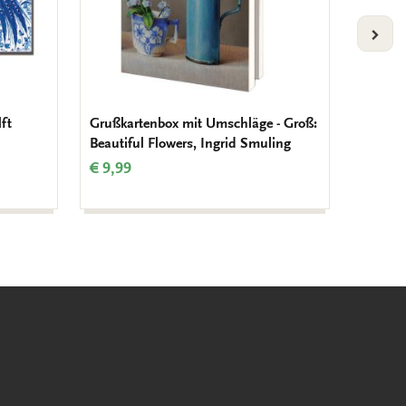
VOLG
ft
Grußkartenbox mit Umschläge - Groß:
Grußka
Beautiful Flowers, Ingrid Smuling
Quadrat
Amero
€ 9,99
€ 9,99