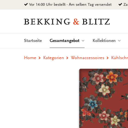
Zurück
Vor 14:00 Uhr bestellt - Am selben Tag versendet
Zah
zum
Inhalt
Bekking
&
Blitz
Uitgevers
(current)
Startseite
Gesamtangebot
Kollektionen
B.V.
Home
Kategorien
Wohnaccessoires
Kühlsch