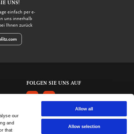
IE UNS!
age einfach per e-
en uns innerhalb
bei Ihnen zurück
litz.com
FOLGEN SIE UNS AUF
FOLGEN SIE UNS AUF FACEBOOK
FOLGEN SIE UNS AUF INSTAGRAM
Allow all
alyse our
KUNDENBEWERTUNGEN
ing and
Allow selection
r that
615 Bewertungen
9.5