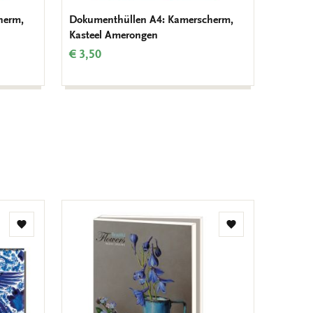
herm,
Dokumenthüllen A4: Kamerscherm,
Dokume
Kasteel Amerongen
Kastee
€ 3,50
€ 3,50
Zur
Zur
Wunschliste
Wunschliste
hinzufügen
hinzufügen