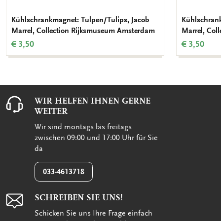
Kühlschrankmagnet: Tulpen/Tulips, Jacob
Kühlschrank
Marrel, Collection Rijksmuseum Amsterdam
Marrel, Co
€ 3,50
€ 3,50
WIR HELFEN IHNEN GERNE
WEITER
Wir sind montags bis freitags
zwischen 09:00 und 17:00 Uhr für Sie
da
033-4613718
SCHREIBEN SIE UNS!
Schicken Sie uns Ihre Frage einfach