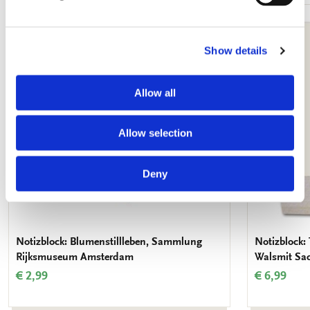
Zur
Wunschliste
Show details
hinzufügen
Allow all
Allow selection
Deny
Notizblock: Blumenstillleben, Sammlung
Notizblock:
Rijksmuseum Amsterdam
Walsmit Sa
€ 2,99
€ 6,99