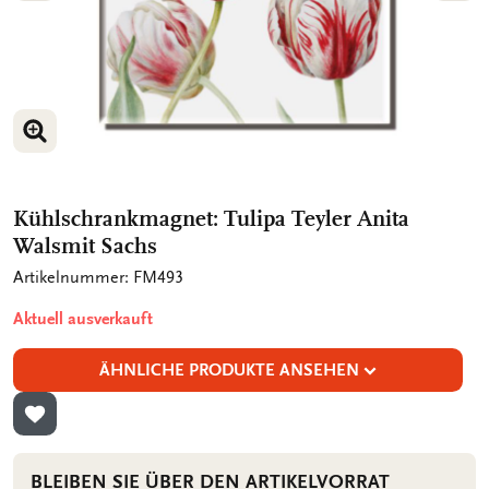
BILD VERGRÖSSERN
BILD VERGRÖSSERN
Kühlschrankmagnet: Tulipa Teyler Anita
Walsmit Sachs
Artikelnummer: FM493
Aktuell ausverkauft
ÄHNLICHE PRODUKTE ANSEHEN
ZUR WUNSCHLISTE HINZUFÜGEN
BLEIBEN SIE ÜBER DEN ARTIKELVORRAT