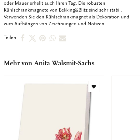
oder Mauer erhellt auch Ihren Tag. Die robusten
Kühlschrankmagnete von Bekking&Blitz sind sehr stabil.
Verwenden Sie den Kühlschrankmagnet als Dekoration und
zum Aufhängen von Zeichnungen und Notizen.
Per
Per
Per
Per
Per
Teilen
Facebook
X
Pinterest
WhatsApp
E-
teilen
teilen
teilen
teilen
Mail
Mehr von Anita Walsmit-Sachs
teilen
Zur
Wunschliste
hinzufügen