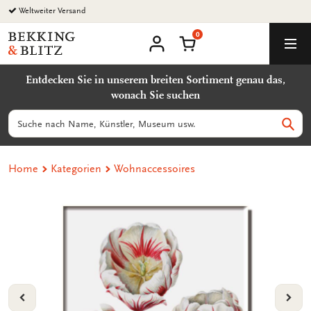
Zurück
Weltweiter Versand
zum
0
Inhalt
Bekking
Warenkorb
Men
&
Benutzerkonto
Blitz
Entdecken Sie in unserem breiten Sortiment genau das,
Uitgevers
wonach Sie suchen
B.V.
Suchen
Such
Home
Kategorien
Wohnaccessoires
VORIGE
VOL