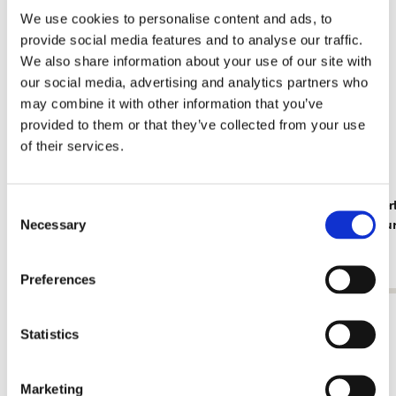
We use cookies to personalise content and ads, to
provide social media features and to analyse our traffic.
We also share information about your use of our site with
our social media, advertising and analytics partners who
may combine it with other information that you’ve
provided to them or that they’ve collected from your use
of their services.
Insekten, Sorcia
Tiere, Robe
Consent
Necessary
Rijksmuse
Selection
€ 2,99
€ 2,99
Preferences
Alle anzeigen von Cadeau voor haar
Statistics
Mehr von Bloemen
Marketing