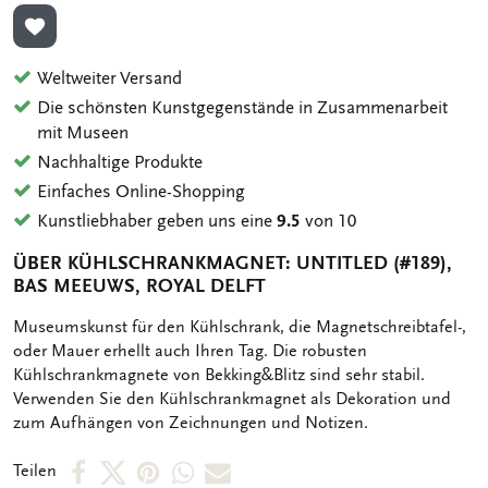
ZUR WUNSCHLISTE HINZUFÜGEN
Weltweiter Versand
Die schönsten Kunstgegenstände in Zusammenarbeit
mit Museen
Nachhaltige Produkte
Einfaches Online-Shopping
Kunstliebhaber geben uns eine
9.5
von 10
ÜBER KÜHLSCHRANKMAGNET: UNTITLED (#189),
BAS MEEUWS, ROYAL DELFT
OMSCHRIJVING
Museumskunst für den Kühlschrank, die Magnetschreibtafel-,
oder Mauer erhellt auch Ihren Tag. Die robusten
Kühlschrankmagnete von Bekking&Blitz sind sehr stabil.
Verwenden Sie den Kühlschrankmagnet als Dekoration und
zum Aufhängen von Zeichnungen und Notizen.
Per
Per
Per
Per
Per
Teilen