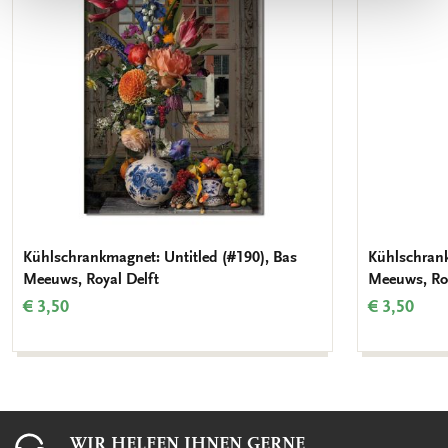
Kühlschrankmagnet: Untitled (#190), Bas
Kühlschrank
Meeuws, Royal Delft
Meeuws, Roy
€ 3,50
€ 3,50
WIR HELFEN IHNEN GERNE