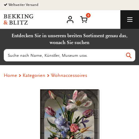
Zurück
Weltweiter Versand
zum
0
Inhalt
Bekking
Warenkorb
Men
&
Benutzerkonto
Blitz
Entdecken Sie in unserem breiten Sortiment genau das,
Uitgevers
wonach Sie suchen
B.V.
Suchen
Such
Home
Kategorien
Wohnaccessoires