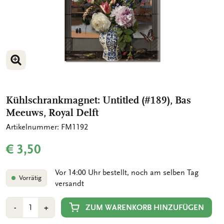
BILD VERGRÖSSERN
Kühlschrankmagnet: Untitled (#189), Bas
Meeuws, Royal Delft
Artikelnummer: FM1192
€ 3,50
Vor 14:00 Uhr bestellt, noch am selben Tag
Vorrätig
versandt
Anzahl
Min
Plus
ZUM WARENKORB HINZUFÜGEN
-
+
1
1