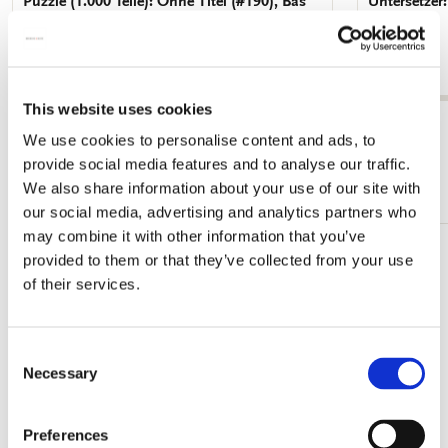
Puzzle (1.000 Teile): Ohne Titel (#190), Bas
Untersetzer
Meeuws, Royal Delft
€ 12,99
€ 19,99
This website uses cookies
Alle anzeigen von Bas Meeuws
We use cookies to personalise content and ads, to
provide social media features and to analyse our traffic.
Mehr von Royal Delft
We also share information about your use of our site with
our social media, advertising and analytics partners who
may combine it with other information that you’ve
provided to them or that they’ve collected from your use
Zur
Wunschliste
of their services.
hinzufügen
Consent
Necessary
Selection
Preferences