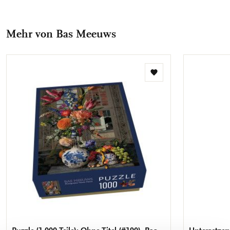
Facebook
X
Pinterest
WhatsApp
E-
teilen
teilen
teilen
teilen
Mail
Mehr von Bas Meeuws
teilen
Zur
Wunschliste
hinzufügen