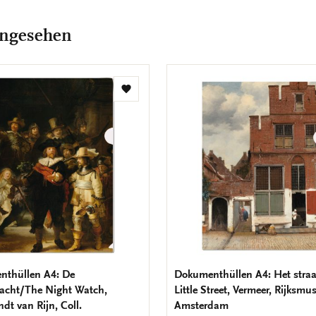
angesehen
Zur
Wunschliste
hinzufügen
thüllen A4: De
Dokumenthüllen A4: Het straa
acht/The Night Watch,
Little Street, Vermeer, Rijksm
dt van Rijn, Coll.
Amsterdam