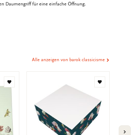
en Daumengriff für eine einfache Öffnung.
er
st
tsApp
-
n
ail
eilen
Alle anzeigen von barok classicisme
Zur
Zur
Wunschliste
Wunschliste
hinzufügen
hinzufügen
VOLG