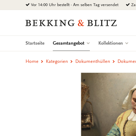
Zurück
Vor 14:00 Uhr bestellt - Am selben Tag versendet
Zah
zum
Inhalt
Bekking
&
Blitz
Uitgevers
(current)
Startseite
Gesamtangebot
Kollektionen
B.V.
Home
Kategorien
Dokumenthüllen
Dokument