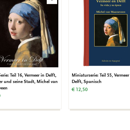
Zur
Wunschliste
hinzufügen
erie: Teil 16, Vermeer in Delft,
Miniaturserie: Teil 55, Vermee
er und seine Stadt, Michel van
Delft, Spanisch
veen
€ 12,50
9