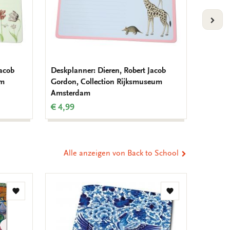
VOLG
Jacob
Deskplanner: Dieren, Robert Jacob
Frau Ha
um
Gordon, Collection Rijksmuseum
Kranic
Amsterdam
Amste
€ 4,99
€ 2,99
Alle anzeigen von Back to School
Zur
Zur
Wunschliste
Wunschliste
hinzufügen
hinzufügen