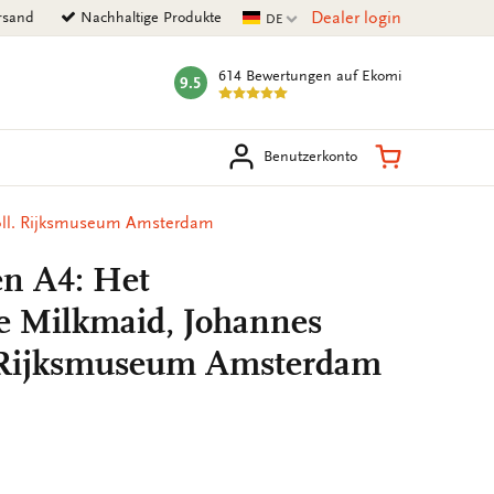
Aktuelle Sprache
Dealer login
rsand
Nachhaltige Produkte
DE
614 Bewertungen
auf Ekomi
9.5
mark:
en
Warenkorb
Benutzerkonto
oll. Rijksmuseum Amsterdam
n A4: Het
e Milkmaid, Johannes
. Rijksmuseum Amsterdam