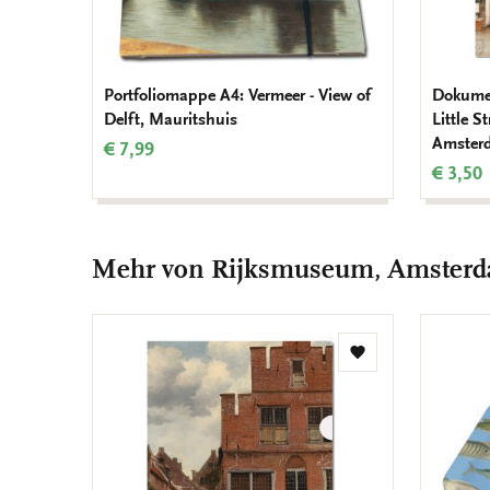
Portfoliomappe A4: Vermeer - View of
Dokumen
Delft, Mauritshuis
Little S
Amster
€ 7,99
€ 3,50
Mehr von Rijksmuseum, Amster
Zur
Wunschliste
hinzufügen