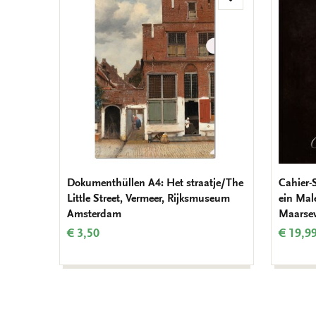
Zur
Wunschliste
hinzufügen
Dokumenthüllen A4: Het straatje/The
Cahier-S
Little Street, Vermeer, Rijksmuseum
ein Mal
Amsterdam
Maarse
€ 3,50
€ 19,9