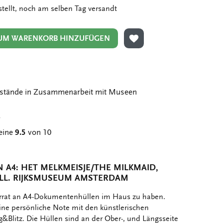
stellt, noch am selben Tag versandt
UM WARENKORB HINZUFÜGEN
ZUR WUNSCHLISTE HIN
stände in Zusammenarbeit mit Museen
g
eine
9.5
von 10
A4: HET MELKMEISJE/THE MILKMAID,
LL. RIJKSMUSEUM AMSTERDAM
orrat an A4-Dokumentenhüllen im Haus zu haben.
ine persönliche Note mit den künstlerischen
Blitz. Die Hüllen sind an der Ober-, und Längsseite