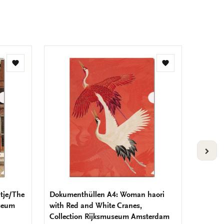
Zur
Zur
Wunschliste
Wunschliste
hinzufügen
hinzufügen
VOLG
tje/The
Dokumenthüllen A4: Woman haori
Dokume
useum
with Red and White Cranes,
Schoko
Collection Rijksmuseum Amsterdam
Liotard