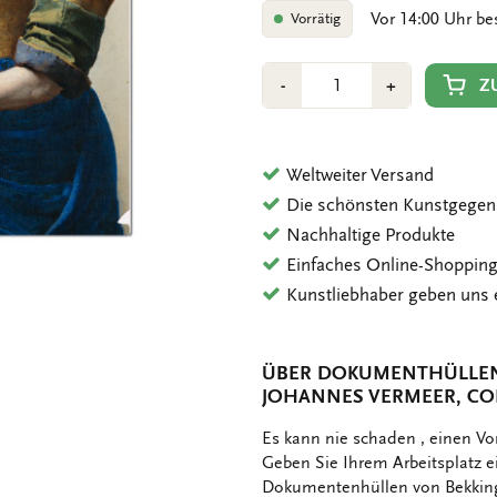
Vor 14:00 Uhr be
Vorrätig
Anzahl
Min
Plus
Z
-
+
1
1
Weltweiter Versand
Die schönsten Kunstgegen
Nachhaltige Produkte
Einfaches Online-Shoppin
Kunstliebhaber geben uns 
ÜBER DOKUMENTHÜLLEN 
JOHANNES VERMEER, CO
OMSCHRIJVING
Es kann nie schaden , einen V
Geben Sie Ihrem Arbeitsplatz e
Dokumentenhüllen von Bekking&