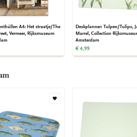
thüllen A4: Het straatje/The
Deskplanner: Tulpen/Tulips, 
treet, Vermeer, Rijksmuseum
Marrel, Collection Rijksmuse
dam
Amsterdam
€ 4,99
dam
Zur
Wunschliste
hinzufügen