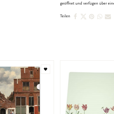
geöffnet und verfügen über ein
Per
Per
Per
Per
P
Teilen
Facebook
X
Pintere
Wha
E
teilen
teilen
teilen
teile
M
t
Zur
Wunschliste
hinzufügen