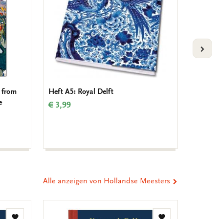
VOLG
 from
Heft A5: Royal Delft
Dokume
e
terugke
€ 3,99
Gronin
€ 3,50
Alle anzeigen von Hollandse Meesters