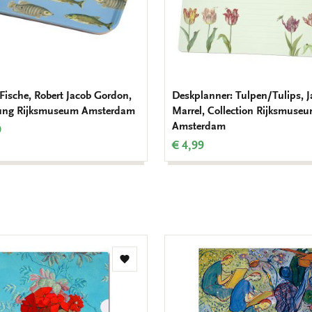
 Fische, Robert Jacob Gordon,
Deskplanner: Tulpen/Tulips, 
ng Rijksmuseum Amsterdam
Marrel, Collection Rijksmuse
Amsterdam
9
€ 4,99
Zur
Wunschliste
hinzufügen