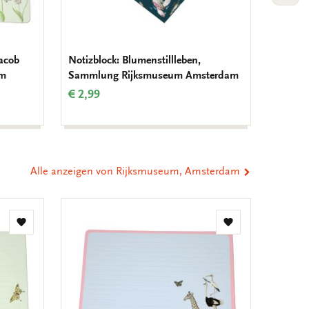
Jacob
Notizblock: Blumenstillleben,
Notizb
um
Sammlung Rijksmuseum Amsterdam
Night 
Coll. 
€ 2,99
€ 6,99
Alle anzeigen von Rijksmuseum, Amsterdam
Zur
Zur
Wunschliste
Wunschliste
hinzufügen
hinzufügen