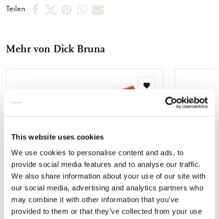
für Dokumente im A4-Format - Vollfarbdruck auf Vorder- und
Per
Per
Per
Per
Per
Teilen
Rückseite
Facebook
X
Pinterest
WhatsApp
E-
teilen
teilen
teilen
teilen
Mail
Mehr von Dick Bruna
teilen
Zur
Wunschliste
hinzufügen
This website uses cookies
We use cookies to personalise content and ads, to
provide social media features and to analyse our traffic.
We also share information about your use of our site with
our social media, advertising and analytics partners who
may combine it with other information that you’ve
provided to them or that they’ve collected from your use