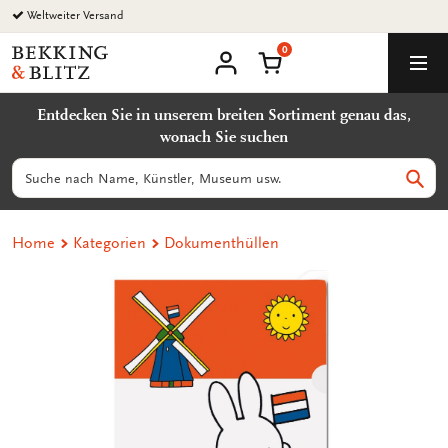
Zurück
Weltweiter Versand
zum
0
Inhalt
Bekking
Warenkorb
Men
&
Benutzerkonto
Blitz
Entdecken Sie in unserem breiten Sortiment genau das,
Uitgevers
wonach Sie suchen
B.V.
Suchen
Such
Home
Kategorien
Dokumenthüllen