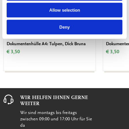
Allow selection
Deny
Dokumentenhülle A4: Tulpen, Dick Bruna
Dokumentenh
€ 3,50
€ 3,50
WIR HELFEN IHNEN GERNE
WEITER
Wir sind montags bis freitags
zwischen 09:00 und 17:00 Uhr für Sie
da