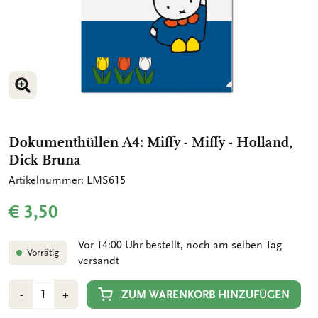
BILD VERGRÖSSERN
Dokumenthüllen A4: Miffy - Miffy - Holland,
Dick Bruna
Artikelnummer: LMS615
€ 3,50
Vor 14:00 Uhr bestellt, noch am selben Tag
Vorrätig
versandt
Anzahl
Min
Plus
ZUM WARENKORB HINZUFÜGEN
-
+
1
1