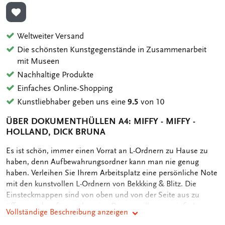
ZUR WUNSCHLISTE HINZUFÜGEN
Weltweiter Versand
Die schönsten Kunstgegenstände in Zusammenarbeit
mit Museen
Nachhaltige Produkte
Einfaches Online-Shopping
Kunstliebhaber geben uns eine
9.5
von 10
ÜBER DOKUMENTHÜLLEN A4: MIFFY - MIFFY -
HOLLAND, DICK BRUNA
OMSCHRIJVING
Es ist schön, immer einen Vorrat an L-Ordnern zu Hause zu
haben, denn Aufbewahrungsordner kann man nie genug
haben. Verleihen Sie Ihrem Arbeitsplatz eine persönliche Note
mit den kunstvollen L-Ordnern von Bekkking & Blitz. Die
Einsteckmappen sind von oben und von der Seite aus zu
öffnen und verfügen über eine Daumenrille zum einfachen
Vollständige Beschreibung anzeigen
Öffnen der Mappe. - Hülse einsetzen - 22 x 31 cm - Geeignet