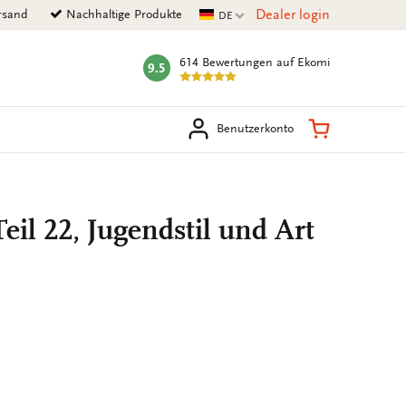
Aktuelle Sprache
Dealer login
rsand
Nachhaltige Produkte
DE
614 Bewertungen
auf Ekomi
9.5
mark:
en
Warenkorb
Benutzerkonto
Teil 22, Jugendstil und Art
UFÜGEN