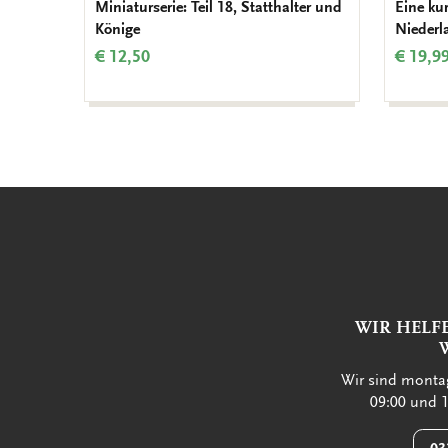
Miniaturserie: Teil 18, Statthalter und
Eine ku
Könige
Niederl
€ 12,50
€ 19,9
WIR HELF
Wir sind montag
09:00 und 1