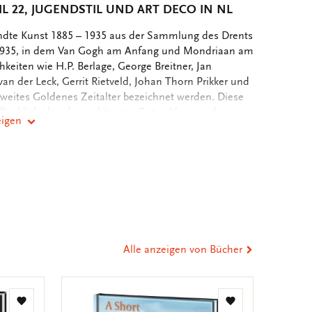
IL 22, JUGENDSTIL UND ART DECO IN NL
dte Kunst 1885 – 1935 aus der Sammlung des Drents
935, in dem Van Gogh am Anfang und Mondriaan am
hkeiten wie H.P. Berlage, George Breitner, Jan
t van der Leck, Gerrit Rietveld, Johan Thorn Prikker und
weites Goldenes Zeitalter bezeichnet werden. Diese
Überblick über die wichtigsten Entwicklungen der
eigen
uellen Zeit anhand von Beispielen aus der
Trotz der begrenzten Auswahl ist es sicherlich
er
ten Entwicklungen und Bewegungen, die in der
gewandter Kunst zu finden sind. Autor: Jan Jaap Heij
st
tsApp
-
 Hardcover Mit rotem Leinenrücken gebunden
n
ail
che: Niederländisch Anzahl der Seiten: 128 Größe:
9 6108
eilen
Alle anzeigen von Bücher
Zur
Zur