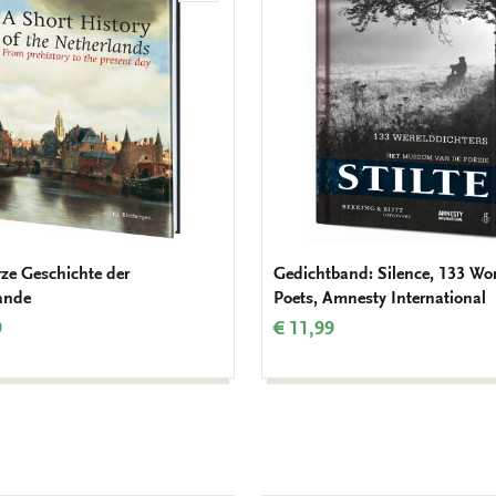
Wunschliste
hinzufügen
rze Geschichte der
Gedichtband: Silence, 133 Wo
ande
Poets, Amnesty International
9
€ 11,99