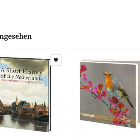
angesehen
Zur
Wunschliste
hinzufügen