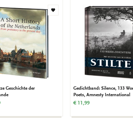
Zur
Wunschliste
hinzufügen
rze Geschichte der
Gedichtband: Silence, 133 Wo
ande
Poets, Amnesty International
9
€ 11,99