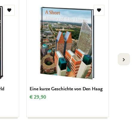
Zur
Zur
Wunschliste
Wunschliste
hinzufügen
hinzufügen
VOLG
rld
Eine kurze Geschichte von Den Haag
Gedich
über G
€ 29,90
Interna
€ 11,9