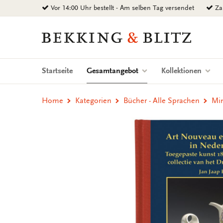
Zurück
Vor 14:00 Uhr bestellt - Am selben Tag versendet
Zah
zum
Inhalt
Bekking
&
Blitz
Uitgevers
(current)
Startseite
Gesamtangebot
Kollektionen
B.V.
Home
Kategorien
Bücher - Alle Sprachen
Min