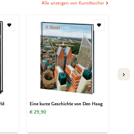
Alle anzeigen von Kunstbücher
Zur
Zur
Wunschliste
Wunschliste
hinzufügen
hinzufügen
VOLG
rld
Eine kurze Geschichte von Den Haag
Gedich
über G
€ 29,90
Interna
€ 11,9