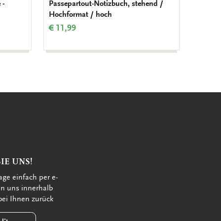
 -
Passepartout-Notizbuch, stehend /
Passepa
Hochformat / hoch
quer / 
€ 11,99
€ 11,9
IE UNS!
age einfach per e-
en uns innerhalb
bei Ihnen zurück