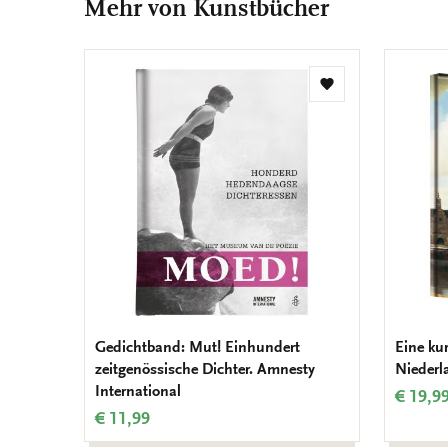
Mehr von Kunstbücher
Zur
Wunschliste
hinzufügen
Gedichtband: Mut! Einhundert
Eine ku
zeitgenössische Dichter. Amnesty
Niederl
International
€ 19,9
€ 11,99