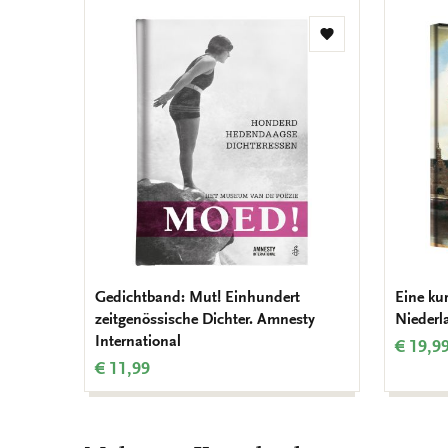
Zur
Wunschliste
hinzufügen
Gedichtband: Mut! Einhundert
Eine ku
zeitgenössische Dichter. Amnesty
Niederl
International
€ 19,9
€ 11,99