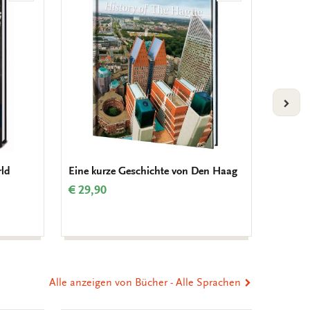
Wunschliste
Wunschliste
hinzufügen
hinzufügen
VOLG
rld
Eine kurze Geschichte von Den Haag
Gedicht
mehr a
€ 29,90
Interna
€ 11,9
Alle anzeigen von Bücher - Alle Sprachen