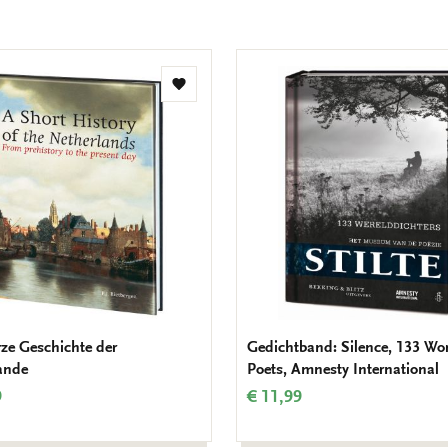
Zur
Wunschliste
hinzufügen
rze Geschichte der
Gedichtband: Silence, 133 Wo
ande
Poets, Amnesty International
9
€ 11,99