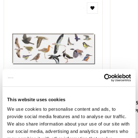
Zur
Wunschliste
hinzufügen
This website uses cookies
Kühlschrankmagnet: Vogels, Elwin van der
Notizbuch S
We use cookies to personalise content and ads, to
Kolk, Vogelbescherming Nederland
der Kolk, V
provide social media features and to analyse our traffic.
€ 3,50
€ 9,99
We also share information about your use of our site with
our social media, advertising and analytics partners who