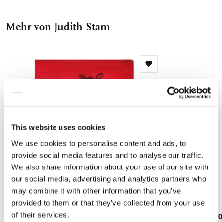
Facebook
X
Pinterest
WhatsApp
E-
cm 250 Gramm Papier Matt laminiert
teilen
teilen
teilen
teilen
Mail
Mehr von Judith Stam
teilen
Zur
Wunschliste
hinzufügen
This website uses cookies
We use cookies to personalise content and ads, to
provide social media features and to analyse our traffic.
We also share information about your use of our site with
our social media, advertising and analytics partners who
may combine it with other information that you’ve
provided to them or that they’ve collected from your use
of their services.
Dokumenthüllen A4: Von ganzem Herzen,
Puzzle (1.0