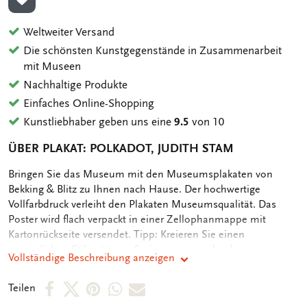
ZUR WUNSCHLISTE HINZUFÜGEN
Weltweiter Versand
Die schönsten Kunstgegenstände in Zusammenarbeit
mit Museen
Nachhaltige Produkte
Einfaches Online-Shopping
Kunstliebhaber geben uns eine
9.5
von 10
ÜBER PLAKAT: POLKADOT, JUDITH STAM
OMSCHRIJVING
Bringen Sie das Museum mit den Museumsplakaten von
Bekking & Blitz zu Ihnen nach Hause. Der hochwertige
Vollfarbdruck verleiht den Plakaten Museumsqualität. Das
Poster wird flach verpackt in einer Zellophanmappe mit
Kartonrückseite versendet. Tipp: Kreieren Sie einen
persönlichen Stil mit einer Serie von zwei oder drei
Vollständige Beschreibung anzeigen
Kunstpostern an der Wand. Wenn Sie sich dafür entscheiden,
die Poster einzurahmen, verwenden Sie Rahmen in derselben
Per
Per
Per
Per
Per
Teilen
Farbe, um die Einheitlichkeit zu wahren. Abmessungen 30 x 40