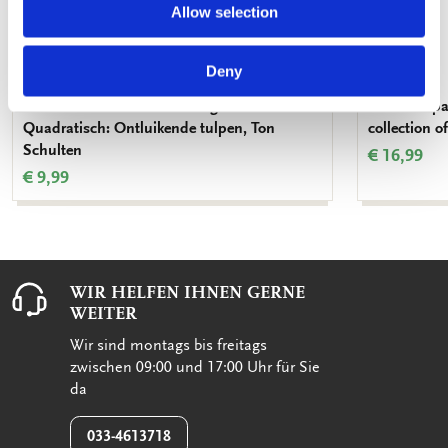
Allow selection
Deny
Grußkartenbox mit Umschläge -
Geschenkpap
Quadratisch: Ontluikende tulpen, Ton
collection o
Schulten
€ 16,99
€ 9,99
WIR HELFEN IHNEN GERNE
WEITER
Wir sind montags bis freitags
zwischen 09:00 und 17:00 Uhr für Sie
da
033-4613718