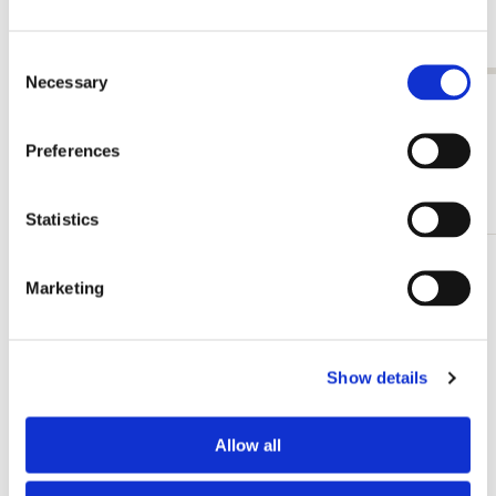
Judith Stam
€ 19,99
€ 3,50
Consent
Necessary
Selection
Alle anzeigen von Judith Stam
Preferences
Andere Kunden haben sich auch angesehen
Statistics
Zur
Marketing
Wunschliste
hinzufügen
Show details
Allow all