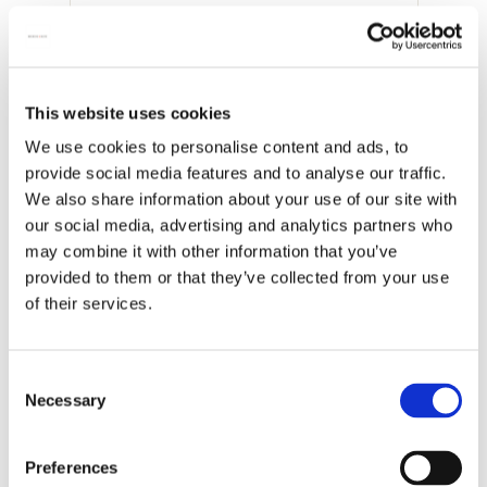
Poster: Der Grüffelo, Julia Donaldson & Axel
Scheffler
€ 9,99
This website uses cookies
We use cookies to personalise content and ads, to
Alle anzeigen von Vassily Kandinsky
provide social media features and to analyse our traffic.
We also share information about your use of our site with
Mehr von H'ART Museum
our social media, advertising and analytics partners who
may combine it with other information that you’ve
provided to them or that they’ve collected from your use
Zur
of their services.
Wunschliste
hinzufügen
Consent
Necessary
Selection
Preferences