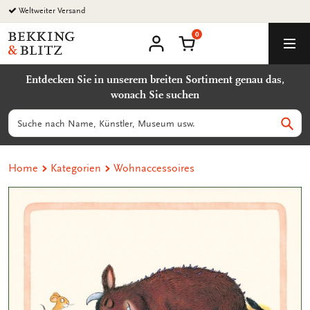
Zurück
Weltweiter Versand
zum
0
Inhalt
Bekking
Warenkorb
Men
&
Benutzerkonto
Blitz
Entdecken Sie in unserem breiten Sortiment genau das,
Uitgevers
wonach Sie suchen
B.V.
Suchen
Such
Home
Kategorien
Wohnaccessoires