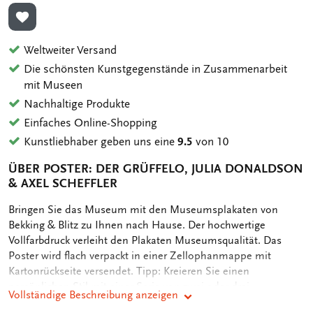
ZUR WUNSCHLISTE HINZUFÜGEN
Weltweiter Versand
Die schönsten Kunstgegenstände in Zusammenarbeit
mit Museen
Nachhaltige Produkte
Einfaches Online-Shopping
Kunstliebhaber geben uns eine
9.5
von 10
ÜBER POSTER: DER GRÜFFELO, JULIA DONALDSON
& AXEL SCHEFFLER
OMSCHRIJVING
Bringen Sie das Museum mit den Museumsplakaten von
Bekking & Blitz zu Ihnen nach Hause. Der hochwertige
Vollfarbdruck verleiht den Plakaten Museumsqualität. Das
Poster wird flach verpackt in einer Zellophanmappe mit
Kartonrückseite versendet. Tipp: Kreieren Sie einen
persönlichen Stil mit einer Serie von zwei oder drei
Vollständige Beschreibung anzeigen
Kunstpostern an der Wand. Wenn Sie sich dafür entscheiden,