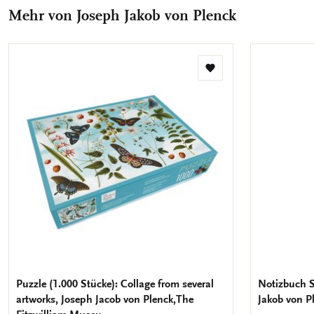
teilen
teilen
teilen
teilen
Mail
Mehr von Joseph Jakob von Plenck
teilen
Zur
Wunschliste
hinzufügen
Puzzle (1.000 Stücke): Collage from several
Notizbuch So
artworks, Joseph Jacob von Plenck,The
Jakob von P