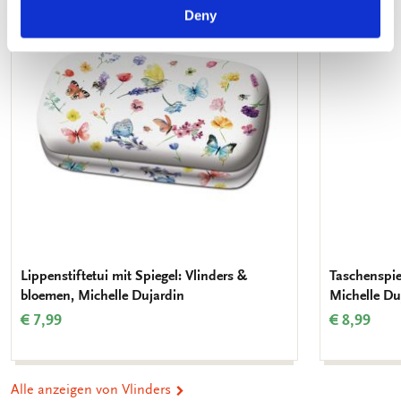
Zur
Deny
Wunschliste
hinzufügen
Lippenstiftetui mit Spiegel: Vlinders &
Taschenspie
bloemen, Michelle Dujardin
Michelle Du
€ 7,99
€ 8,99
Alle anzeigen von Vlinders