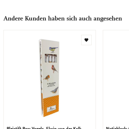
Andere Kunden haben sich auch angesehen
Zur
Wunschliste
hinzufügen
Bleistift Box: Vogels, Elwin van der Kolk,
Notizblock: 