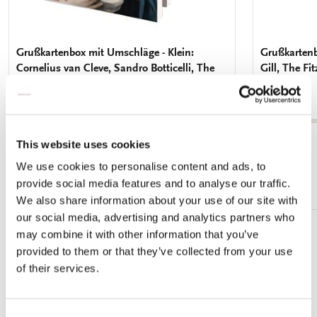
Grußkartenbox mit Umschläge - Klein:
Grußkartenb
Cornelius van Cleve, Sandro Botticelli, The
Gill, The F
Fitzwilliam Museum
€ 8,99
€ 8,99
Alle anzeigen von The Fitzwilliam Museum
This website uses cookies
We use cookies to personalise content and ads, to
Mehr von Cadeau voor haar
provide social media features and to analyse our traffic.
We also share information about your use of our site with
our social media, advertising and analytics partners who
may combine it with other information that you’ve
Zur
provided to them or that they’ve collected from your use
Wunschliste
hinzufügen
of their services.