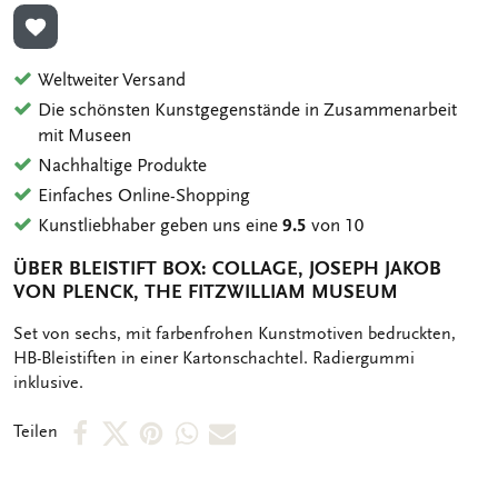
ZUR WUNSCHLISTE HINZUFÜGEN
Weltweiter Versand
Die schönsten Kunstgegenstände in Zusammenarbeit
mit Museen
Nachhaltige Produkte
Einfaches Online-Shopping
Kunstliebhaber geben uns eine
9.5
von 10
ÜBER BLEISTIFT BOX: COLLAGE, JOSEPH JAKOB
VON PLENCK, THE FITZWILLIAM MUSEUM
OMSCHRIJVING
Set von sechs, mit farbenfrohen Kunstmotiven bedruckten,
HB-Bleistiften in einer Kartonschachtel. Radiergummi
inklusive.
Per
Per
Per
Per
Per
Teilen
Facebook
X
Pinterest
WhatsApp
E-