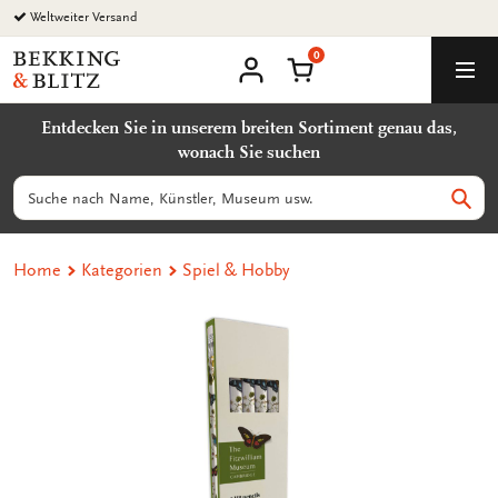
Zurück
Weltweiter Versand
zum
0
Inhalt
Bekking
Warenkorb
Men
&
Benutzerkonto
Blitz
Entdecken Sie in unserem breiten Sortiment genau das,
Uitgevers
wonach Sie suchen
B.V.
Suchen
Such
Home
Kategorien
Spiel & Hobby