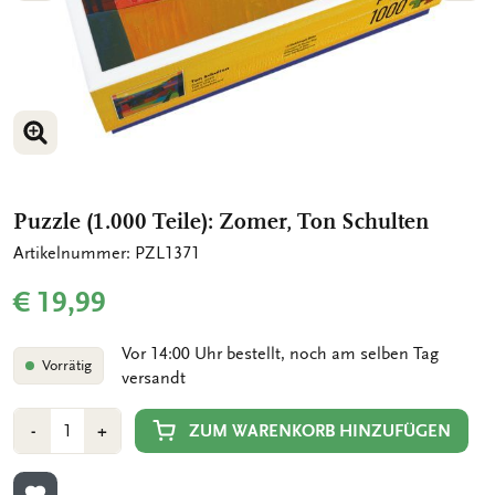
BILD VERGRÖSSERN
BILD VERGRÖSSERN
BILD VERGRÖSSERN
Puzzle (1.000 Teile): Zomer, Ton Schulten
Artikelnummer: PZL1371
€ 19,99
Vor 14:00 Uhr bestellt, noch am selben Tag
Vorrätig
versandt
Anzahl
Min
Plus
ZUM WARENKORB HINZUFÜGEN
-
+
1
1