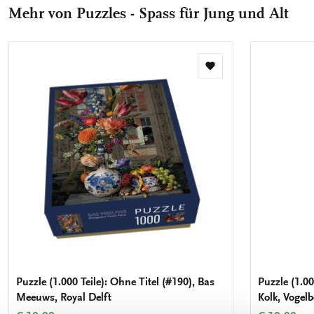
teilen
teilen
teilen
teilen
Mail
Mehr von Puzzles - Spass für Jung und Alt
teilen
Zur
Wunschliste
hinzufügen
Puzzle (1.000 Teile): Ohne Titel (#190), Bas
Puzzle (1.00
Meeuws, Royal Delft
Kolk, Vogel