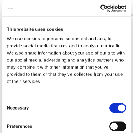
€ 19,99
€ 19,99
Alle anzeigen von Puzzles - Spass für Jung und Alt
This website uses cookies
We use cookies to personalise content and ads, to
Mehr von Ton Schulten - Expressionismus
provide social media features and to analyse our traffic.
aus Twente
We also share information about your use of our site with
our social media, advertising and analytics partners who
may combine it with other information that you’ve
Zur
provided to them or that they’ve collected from your use
Wunschliste
of their services.
hinzufügen
Consent
Necessary
Selection
Preferences