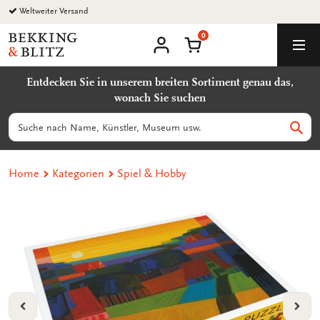
Zurück
Weltweiter Versand
zum
0
Inhalt
Bekking
Warenkorb
Men
&
Benutzerkonto
Blitz
Entdecken Sie in unserem breiten Sortiment genau das,
Uitgevers
wonach Sie suchen
B.V.
Suchen
Such
Home
Kategorien
Spiel & Hobby
VORIGE
VOL