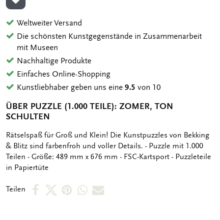
ZUR WUNSCHLISTE HINZUFÜGEN
Weltweiter Versand
Die schönsten Kunstgegenstände in Zusammenarbeit
mit Museen
Nachhaltige Produkte
Einfaches Online-Shopping
Kunstliebhaber geben uns eine
9.5
von 10
ÜBER PUZZLE (1.000 TEILE): ZOMER, TON
SCHULTEN
OMSCHRIJVING
Rätselspaß für Groß und Klein! Die Kunstpuzzles von Bekking
& Blitz sind farbenfroh und voller Details. - Puzzle mit 1.000
Teilen - Größe: 489 mm x 676 mm - FSC-Kartsport - Puzzleteile
in Papiertüte
Per
Per
Per
Per
Per
Teilen
Facebook
X
Pinterest
WhatsApp
E-