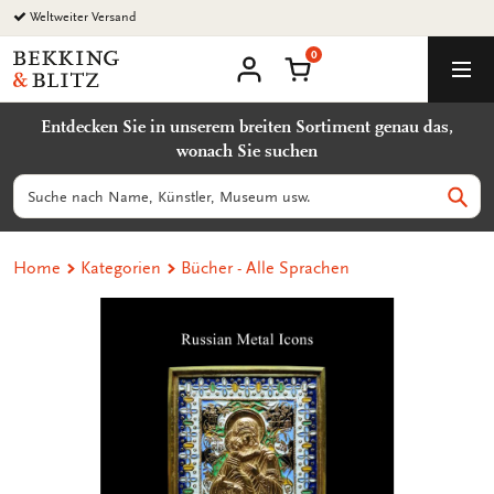
Zurück
Weltweiter Versand
zum
0
Inhalt
Bekking
Warenkorb
Men
&
Benutzerkonto
Blitz
Entdecken Sie in unserem breiten Sortiment genau das,
Uitgevers
wonach Sie suchen
B.V.
Suchen
Such
Home
Kategorien
Bücher - Alle Sprachen