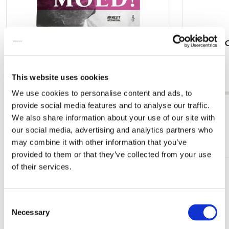
Gedichtband: Mut! Einhundert
Eine kurze 
zeitgenössische Dichter. Amnesty
€ 19,99
International
This website uses cookies
€ 11,99
We use cookies to personalise content and ads, to
provide social media features and to analyse our traffic.
Alle anzeigen von Bücher
We also share information about your use of our site with
our social media, advertising and analytics partners who
Mehr von Bücher - Alle Sprachen
may combine it with other information that you’ve
provided to them or that they’ve collected from your use
of their services.
Zur
Wunschliste
hinzufügen
Consent
Necessary
Selection