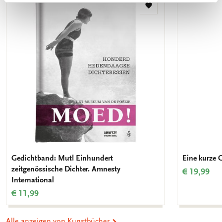
Zur
Wunschliste
hinzufügen
Gedichtband: Mut! Einhundert
Eine kurze 
zeitgenössische Dichter. Amnesty
€ 19,99
International
€ 11,99
Alle anzeigen von Kunstbücher