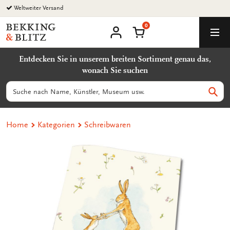
Zurück
Weltweiter Versand
zum
0
Inhalt
Bekking
Warenkorb
Men
&
Benutzerkonto
Blitz
Entdecken Sie in unserem breiten Sortiment genau das,
Uitgevers
wonach Sie suchen
B.V.
Suchen
Such
Home
Kategorien
Schreibwaren