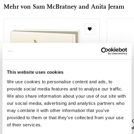
teilen
teilen
teilen
teilen
Mail
Mehr von Sam McBratney and Anita Jeram
teilen
Zur
Wunschliste
hinzufügen
This website uses cookies
We use cookies to personalise content and ads, to
provide social media features and to analyse our traffic.
We also share information about your use of our site with
our social media, advertising and analytics partners who
may combine it with other information that you’ve
provided to them or that they’ve collected from your use
Grußkartenbox mit Umschläge -
Servietten:
of their services.
Quadratisch: Guess How Much I Love You,
Sam McBrat