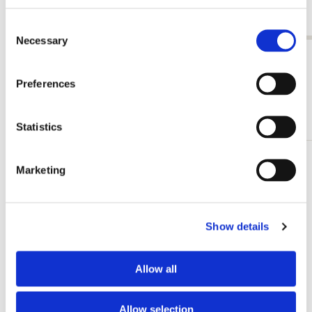
Sam McBratney and Anita Jeram
€ 3,99
€ 9,99
Consent
Necessary
Selection
Alle anzeigen von Sam McBratney and Anita Jeram
Preferences
Andere Kunden haben sich auch angesehen
Statistics
Zur
Marketing
Wunschliste
hinzufügen
Show details
Allow all
Allow selection