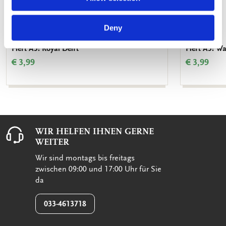
Deny
Heft A5: Royal Delft
Heft A5: Wa
€ 3,99
€ 3,99
WIR HELFEN IHNEN GERNE
WEITER
Wir sind montags bis freitags
zwischen 09:00 und 17:00 Uhr für Sie
da
033-4613718