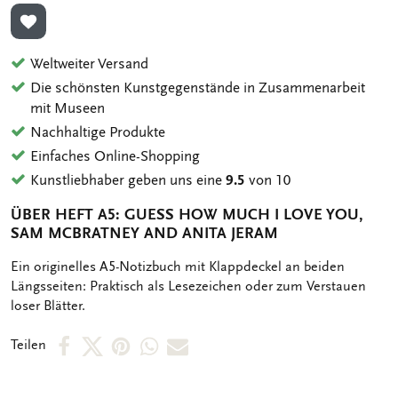
ZUR WUNSCHLISTE HINZUFÜGEN
Weltweiter Versand
Die schönsten Kunstgegenstände in Zusammenarbeit
mit Museen
Nachhaltige Produkte
Einfaches Online-Shopping
Kunstliebhaber geben uns eine
9.5
von 10
ÜBER HEFT A5: GUESS HOW MUCH I LOVE YOU,
SAM MCBRATNEY AND ANITA JERAM
OMSCHRIJVING
Ein originelles A5-Notizbuch mit Klappdeckel an beiden
Längsseiten: Praktisch als Lesezeichen oder zum Verstauen
loser Blätter.
Per
Per
Per
Per
Per
Teilen
Facebook
X
Pinterest
WhatsApp
E-