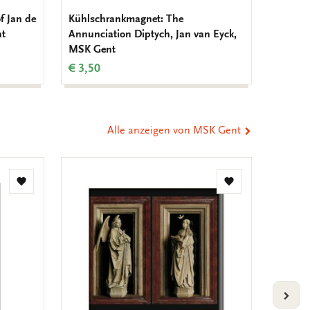
f Jan de
Kühlschrankmagnet: The
Kühlsc
nt
Annunciation Diptych, Jan van Eyck,
Revolut
MSK Gent
€ 3,50
€ 3,50
Alle anzeigen von MSK Gent
Zur
Zur
Wunschliste
Wunschliste
hinzufügen
hinzufügen
VOLG