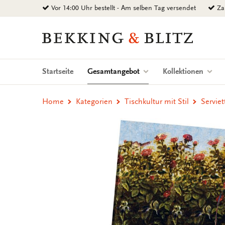
Zurück
Vor 14:00 Uhr bestellt - Am selben Tag versendet
Zah
zum
Inhalt
Bekking
&
Blitz
Uitgevers
(current)
Startseite
Gesamtangebot
Kollektionen
B.V.
Home
Kategorien
Tischkultur mit Stil
Servie