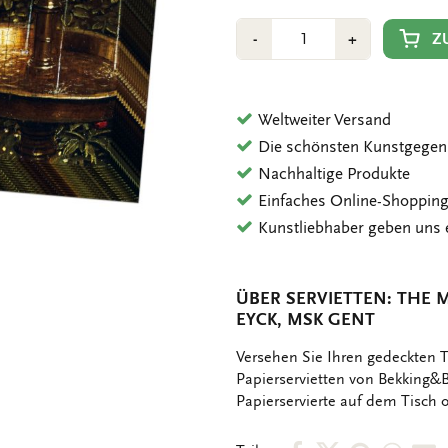
Anzahl
Min
Plus
Z
-
+
1
1
Weltweiter Versand
Die schönsten Kunstgegen
Nachhaltige Produkte
Einfaches Online-Shoppin
Kunstliebhaber geben uns 
ÜBER SERVIETTEN: THE 
EYCK, MSK GENT
OMSCHRIJVING
Versehen Sie Ihren gedeckten T
Papierservietten von Bekking&B
Papierservierte auf dem Tisch o