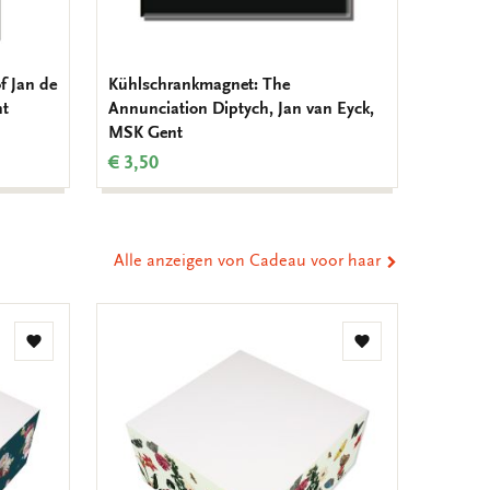
f Jan de
Kühlschrankmagnet: The
Kühlsc
nt
Annunciation Diptych, Jan van Eyck,
Revolut
MSK Gent
€ 3,50
€ 3,50
Alle anzeigen von Cadeau voor haar
Zur
Zur
Wunschliste
Wunschliste
hinzufügen
hinzufügen