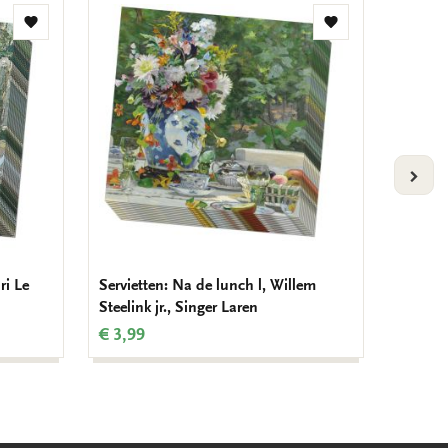
Zur
Zur
Wunschliste
Wunschliste
hinzufügen
hinzufügen
VOLG
ri Le
Servietten: Na de lunch l, Willem
Serviet
Steelink jr., Singer Laren
van We
€ 3,99
€ 3,99