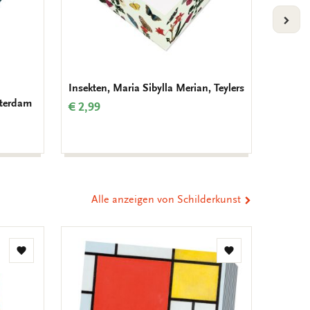
VOLG
Insekten, Maria Sibylla Merian, Teylers
Geburt
terdam
Krolle
€ 2,99
€ 9,99
Alle anzeigen von Schilderkunst
Zur
Zur
Wunschliste
Wunschliste
hinzufügen
hinzufügen