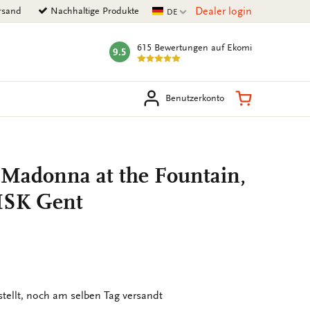
Aktuelle Sprache
Dealer login
rsand
Nachhaltige Produkte
DE
615 Bewertungen
auf Ekomi
9.5
mark:
en
Warenkorb
Benutzerkonto
e Madonna at the Fountain,
MSK Gent
stellt, noch am selben Tag versandt