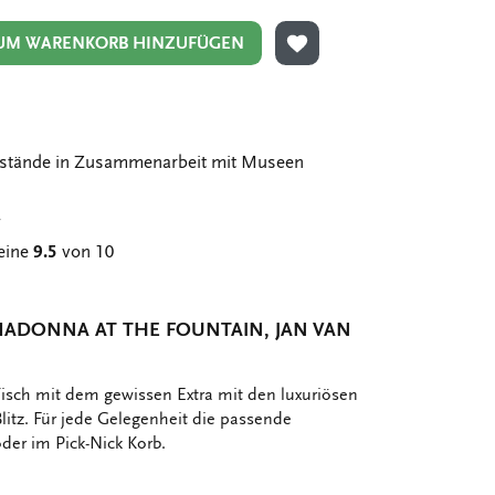
UM WARENKORB HINZUFÜGEN
ZUR WUNSCHLISTE HIN
stände in Zusammenarbeit mit Museen
g
eine
9.5
von 10
MADONNA AT THE FOUNTAIN, JAN VAN
isch mit dem gewissen Extra mit den luxuriösen
litz. Für jede Gelegenheit die passende
der im Pick-Nick Korb.