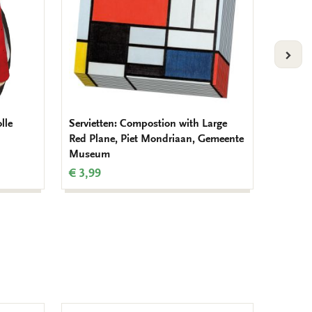
VOLG
lle
Servietten: Compostion with Large
Cahier-
Red Plane, Piet Mondriaan, Gemeente
ein Mal
Museum
Maarse
€ 3,99
€ 19,9