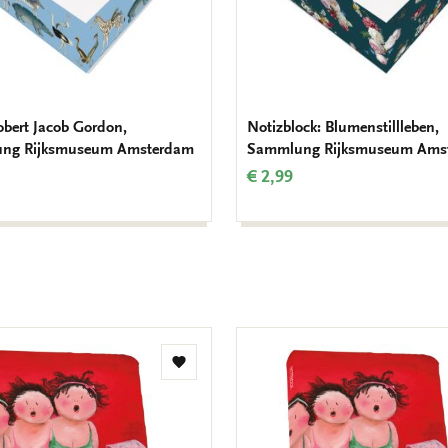
Robert Jacob Gordon,
Notizblock: Blumenstillleben,
ng Rijksmuseum Amsterdam
Sammlung Rijksmuseum Ams
€ 2,99
Zur
Wunschliste
hinzufügen