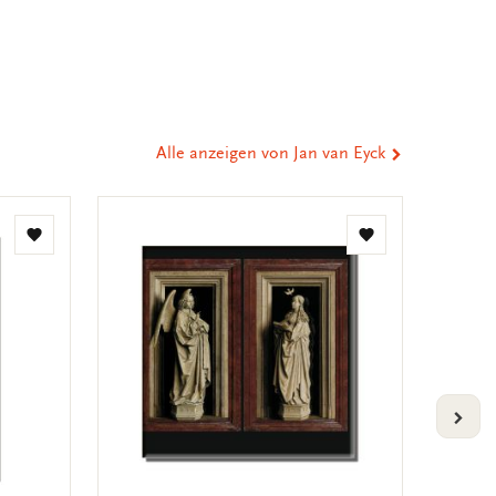
er
st
tsApp
-
n
ail
eilen
Alle anzeigen von Jan van Eyck
Zur
Zur
Wunschliste
Wunschliste
hinzufügen
hinzufügen
VOLG