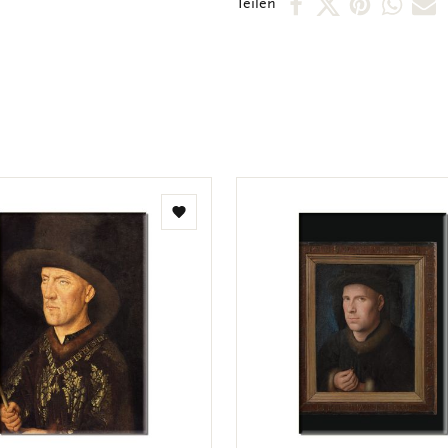
Per
Per
Per
Per
P
Teilen
Facebook
X
Pintere
Wha
E
teilen
teilen
teilen
teile
M
t
Zur
Wunschliste
hinzufügen