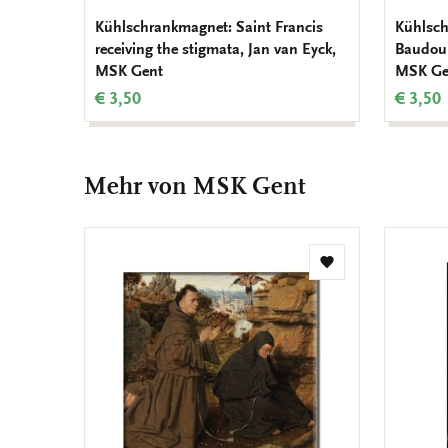
Kühlschrankmagnet: Saint Francis
Kühlsch
receiving the stigmata, Jan van Eyck,
Baudoui
MSK Gent
MSK Ge
€ 3,50
€ 3,50
Mehr von MSK Gent
Zur
Wunschliste
hinzufügen