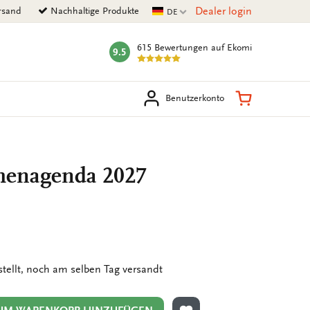
Aktuelle Sprache
Dealer login
rsand
Nachhaltige Produkte
DE
615 Bewertungen
auf Ekomi
9.5
mark:
en
Warenkorb
Benutzerkonto
enagenda 2027
stellt, noch am selben Tag versandt