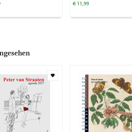
9
€ 11,99
angesehen
Zur
Wunschliste
hinzufügen