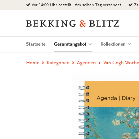
Zurück
Vor 14:00 Uhr bestellt - Am selben Tag versendet
Zah
zum
Inhalt
Bekking
&
Blitz
Uitgevers
(current)
Startseite
Gesamtangebot
Kollektionen
B.V.
Home
Kategorien
Agenden
Van Gogh Woche