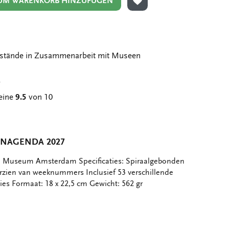
UM WARENKORB HINZUFÜGEN
ZUR WUNSCHLISTE HIN
stände in Zusammenarbeit mit Museen
g
eine
9.5
von 10
NAGENDA 2027
h Museum Amsterdam Specificaties: Spiraalgebonden
rzien van weeknummers Inclusief 53 verschillende
ies Formaat: 18 x 22,5 cm Gewicht: 562 gr
er
st
tsApp
-