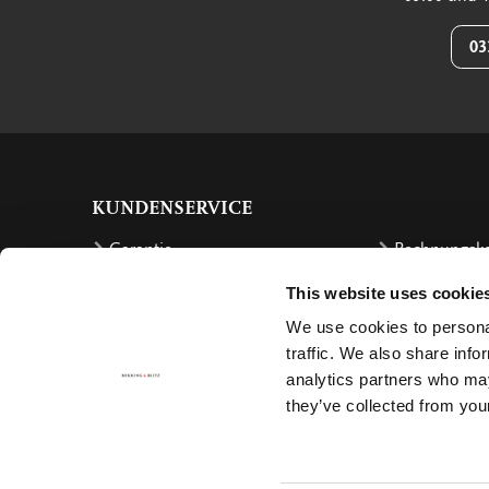
03
KUNDENSERVICE
Garantie
Rechnungsk
Bestellen
Rückzahlung
This website uses cookie
Versandkosten
Beschwerde
We use cookies to personal
Bestellung retournieren
Stornierung
traffic. We also share info
analytics partners who may
Lieferung
Contact
they’ve collected from your
Zahlung