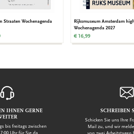
an Straaten Wochenagenda
Rijksmuseum Amsterdam high
Wochenagenda 2027
9
€ 16,99
EN IHNEN GERNE
SCHREIBEN S
WEITER
Schicken Sie uns Ihre Fr
s bis freitags zwischen
Mail zu, und wir meld
7:00 Uhr für Sie da
von zwei Arbeitstagen 