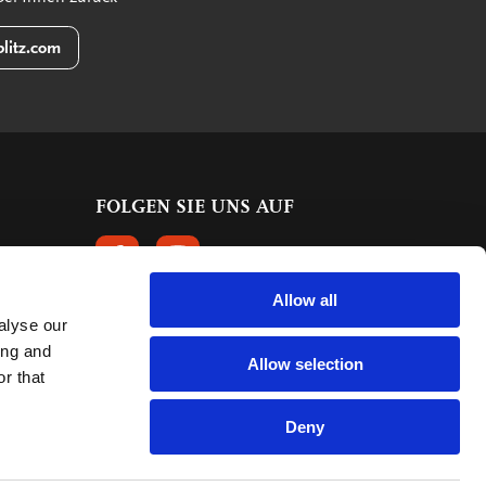
litz.com
FOLGEN SIE UNS AUF
FOLGEN SIE UNS AUF FACEBOOK
FOLGEN SIE UNS AUF INSTAGRAM
Allow all
alyse our
KUNDENBEWERTUNGEN
ing and
Allow selection
r that
615 Bewertungen
9.5
mark:
Deny