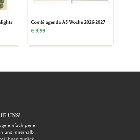
lights
Combi agenda A5 Woche 2026-2027
Hollan
€ 9,99
€ 16,9
IE UNS!
age einfach per e-
en uns innerhalb
bei Ihnen zurück