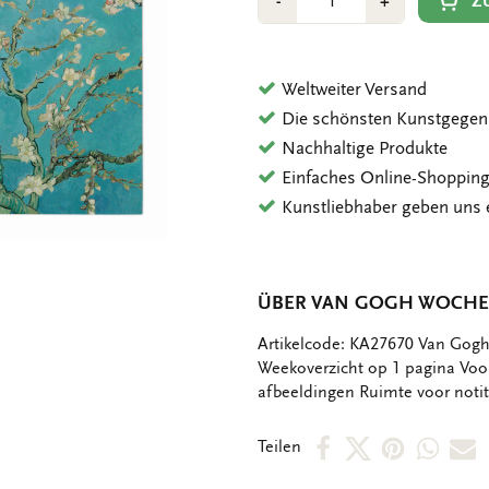
Min
Plus
Z
-
+
1
1
Weltweiter Versand
Die schönsten Kunstgegen
Nachhaltige Produkte
Einfaches Online-Shoppin
Kunstliebhaber geben uns 
ÜBER VAN GOGH WOCHE
OMSCHRIJVING
Artikelcode: KA27670 Van Gog
Weekoverzicht op 1 pagina Voo
afbeeldingen Ruimte voor notit
Per
Per
Per
Per
P
Teilen
Facebook
X
Pintere
Wha
E