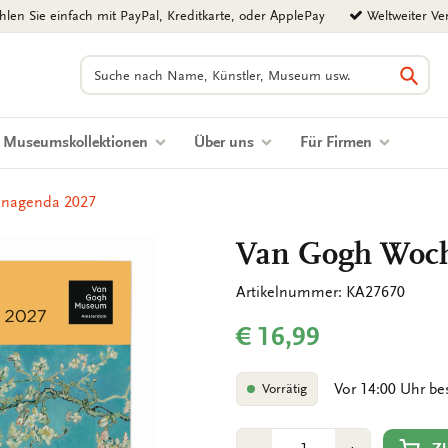
len Sie einfach mit PayPal, Kreditkarte, oder ApplePay
Weltweiter Ve
Suchen
Such
Museumskollektionen
Über uns
Für Firmen
nagenda 2027
Van Gogh Woch
Artikelnummer: KA27670
€ 16,99
Vor 14:00 Uhr be
Vorrätig
Anzahl