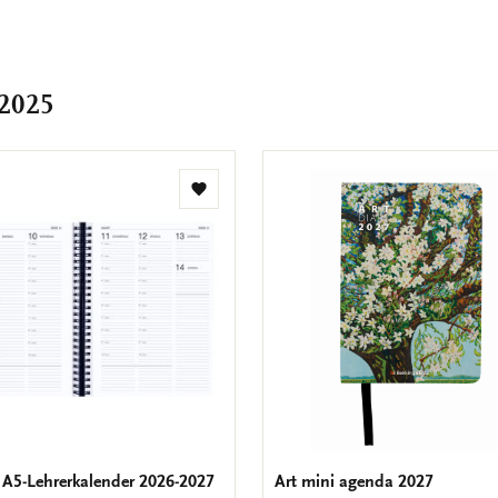
teilen
teilen
teilen
teile
M
t
 2025
Zur
Wunschliste
hinzufügen
 A5-Lehrerkalender 2026-2027
Art mini agenda 2027