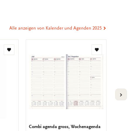
n
ail
eilen
Alle anzeigen von Kalender und Agenden 2025
Zur
Zur
Wunschliste
Wunschliste
hinzufügen
hinzufügen
VOLG
Combi agenda gross, Wochenagenda
Kunst 