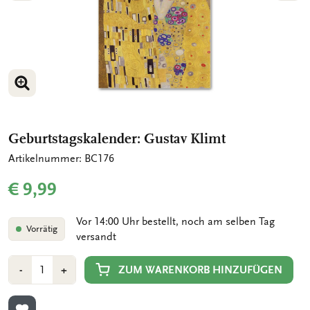
BILD VERGRÖSSERN
BILD VERGRÖSSERN
Geburtstagskalender: Gustav Klimt
Artikelnummer: BC176
€ 9,99
Vor 14:00 Uhr bestellt, noch am selben Tag
Vorrätig
versandt
Anzahl
Min
Plus
ZUM WARENKORB HINZUFÜGEN
-
+
1
1