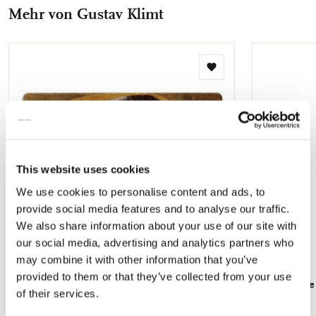
teilen
teilen
teilen
teilen
Mail
Mehr von Gustav Klimt
teilen
Zur
Wunschliste
hinzufügen
This website uses cookies
We use cookies to personalise content and ads, to
provide social media features and to analyse our traffic.
We also share information about your use of our site with
our social media, advertising and analytics partners who
may combine it with other information that you’ve
provided to them or that they’ve collected from your use
Placemat: The Kiss, Gustav Klimt
Fächer: The
of their services.
€ 3,99
€ 9,99