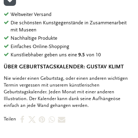
ZUR WUNSCHLISTE HINZUFÜGEN
Weltweiter Versand
Die schönsten Kunstgegenstände in Zusammenarbeit
mit Museen
Nachhaltige Produkte
Einfaches Online-Shopping
Kunstliebhaber geben uns eine
9.5
von 10
ÜBER GEBURTSTAGSKALENDER: GUSTAV KLIMT
OMSCHRIJVING
Nie wieder einen Geburtstag, oder einen anderen wichtigen
Termin vergessen mit unserem künstlerischen
Geburtstagskalender. Jeden Monat mit einer anderen
Illustration. Der Kalender kann dank seine Aufhängeöse
einfach an jede Wand gehangen werden.
Per
Per
Per
Per
Per
Teilen
Facebook
X
Pinterest
WhatsApp
E-