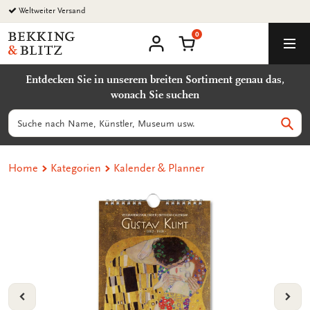
Zurück
Weltweiter Versand
zum
0
Inhalt
Bekking
Warenkorb
Men
&
Benutzerkonto
Blitz
Entdecken Sie in unserem breiten Sortiment genau das,
Uitgevers
wonach Sie suchen
B.V.
Suchen
Such
Home
Kategorien
Kalender & Planner
VORIGE
VOL