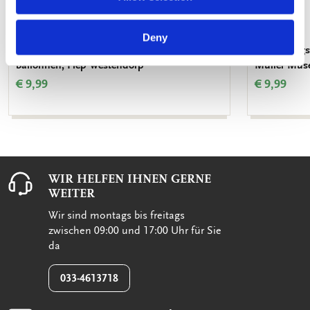
Deny
Geburtstagskalender: Jip en Janneke met
Geburtstags
ballonnen, Fiep Westendorp
Muller Mu
€ 9,99
€ 9,99
WIR HELFEN IHNEN GERNE
WEITER
Wir sind montags bis freitags
zwischen 09:00 und 17:00 Uhr für Sie
da
033-4613718