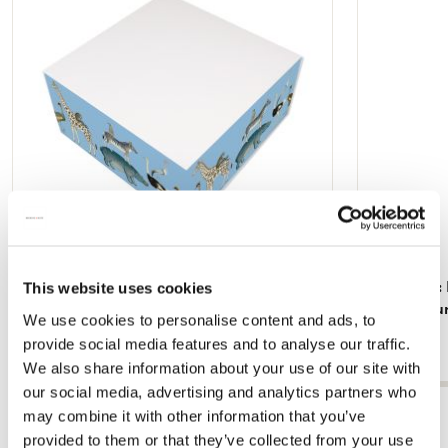
Wunschliste
hinzufügen
Tiere, Robert Jacob Gordon, Sammlung
Notizblock:
This website uses cookies
Rijksmuseum Amsterdam
Rijksmuse
We use cookies to personalise content and ads, to
€ 2,99
€ 2,99
provide social media features and to analyse our traffic.
We also share information about your use of our site with
our social media, advertising and analytics partners who
Alle anzeigen von Rijksmuseum, Amsterdam
may combine it with other information that you’ve
provided to them or that they’ve collected from your use