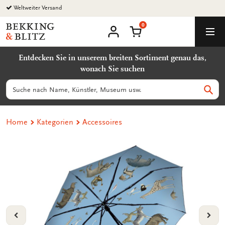
Zurück
zum
0
Inhalt
Bekking
Warenkorb
Men
&
Benutzerkonto
Blitz
Entdecken Sie in unserem breiten Sortiment genau das,
Uitgevers
wonach Sie suchen
B.V.
Suchen
Such
Home
Kategorien
Accessoires
VORIGE
VOL