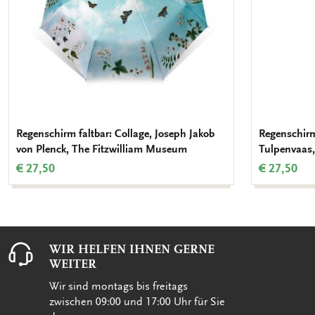
Regenschirm faltbar: Collage, Joseph Jakob
Regenschirm
von Plenck, The Fitzwilliam Museum
Tulpenvaas,
€ 27,50
€ 27,50
WIR HELFEN IHNEN GERNE
WEITER
Wir sind montags bis freitags
zwischen 09:00 und 17:00 Uhr für Sie