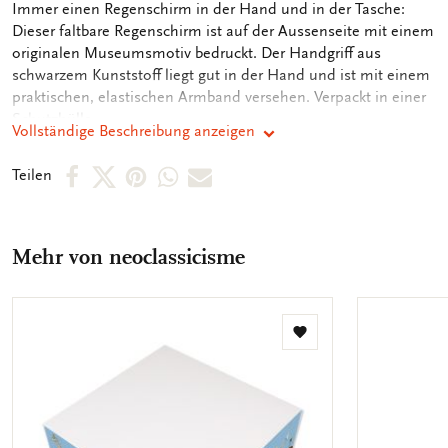
OMSCHRIJVING
Immer einen Regenschirm in der Hand und in der Tasche:
Dieser faltbare Regenschirm ist auf der Aussenseite mit einem
originalen Museumsmotiv bedruckt. Der Handgriff aus
schwarzem Kunststoff liegt gut in der Hand und ist mit einem
praktischen, elastischen Armband versehen. Verpackt in einer
Schutzhülle.
Vollständige Beschreibung anzeigen
Per
Per
Per
Per
Per
Teilen
Facebook
X
Pinterest
WhatsApp
E-
teilen
teilen
teilen
teilen
Mail
Mehr von neoclassicisme
teilen
Zur
Wunschliste
hinzufügen