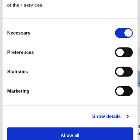
of their services.
Mehr von Cadeau voor haar
Consent
Zur
Necessary
Selection
Wunschliste
hinzufügen
Preferences
Statistics
Marketing
Show details
Insekten, Sorcia
Tiere, Robe
Rijksmuse
€ 2,99
Allow all