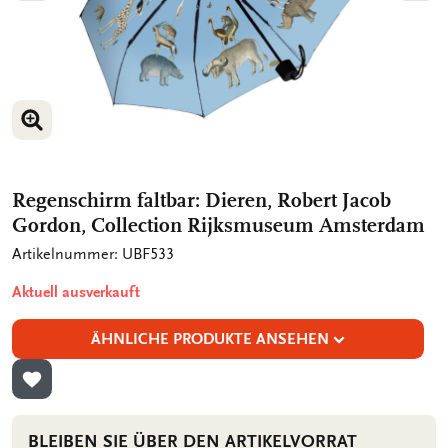
BILD VERGRÖSSERN
BILD VERGRÖSSERN
Regenschirm faltbar: Dieren, Robert Jacob
Gordon, Collection Rijksmuseum Amsterdam
Artikelnummer: UBF533
Aktuell ausverkauft
ÄHNLICHE PRODUKTE ANSEHEN
ZUR WUNSCHLISTE HINZUFÜGEN
BLEIBEN SIE ÜBER DEN ARTIKELVORRAT