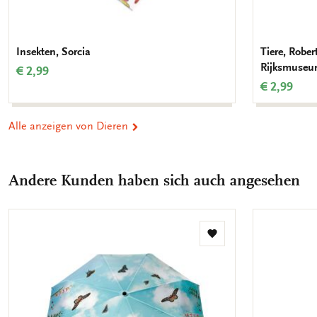
Insekten, Sorcia
Tiere, Robe
Rijksmuse
€ 2,99
€ 2,99
Alle anzeigen von Dieren
Andere Kunden haben sich auch angesehen
Zur
Wunschliste
hinzufügen