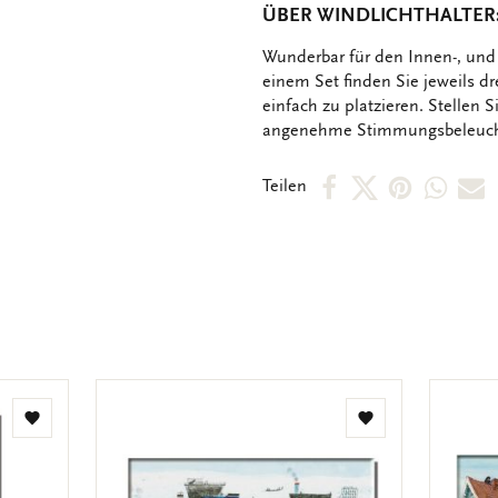
ÜBER WINDLICHTHALTER:
OMSCHRIJVING
Wunderbar für den Innen-, und 
einem Set finden Sie jeweils dr
einfach zu platzieren. Stellen 
angenehme Stimmungsbeleuch
Per
Per
Per
Per
P
Teilen
Facebook
X
Pintere
Wha
E
teilen
teilen
teilen
teile
M
t
Zur
Zur
Wunschliste
Wunschliste
hinzufügen
hinzufügen