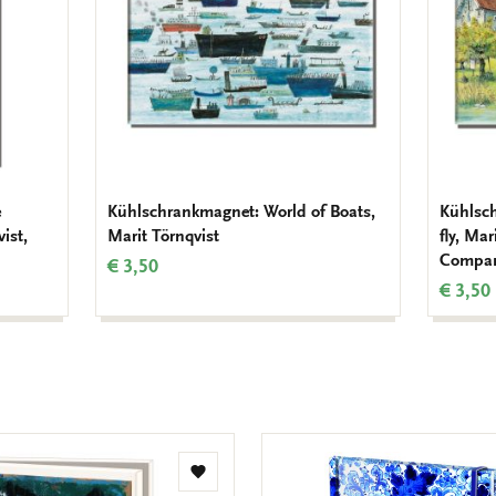
e
Kühlschrankmagnet: World of Boats,
Kühlsc
ist,
Marit Törnqvist
fly, Mar
Compa
€ 3,50
€ 3,50
Zur