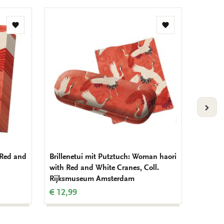
Zur
Zur
Wunschliste
Wunschliste
hinzufügen
hinzufügen
VOLG
 Red and
Brillenetui mit Putztuch: Woman haori
Briefp
with Red and White Cranes, Coll.
haori w
Rijksmuseum Amsterdam
Collec
€ 12,99
€ 7,99