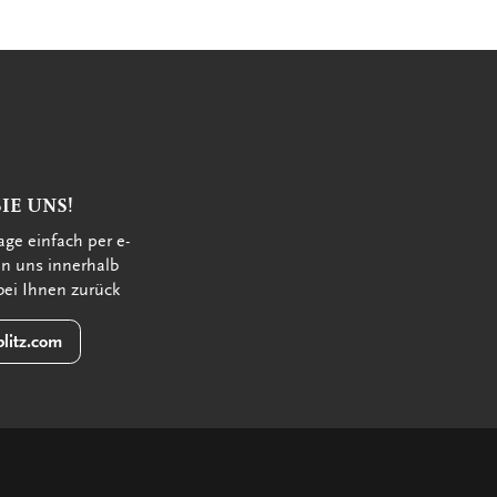
IE UNS!
age einfach per e-
en uns innerhalb
bei Ihnen zurück
litz.com