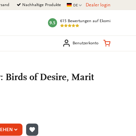
Aktuelle Sprache
Dealer login
rsand
Nachhaltige Produkte
DE
615 Bewertungen
auf Ekomi
9.5
mark:
en
Warenkorb
Benutzerkonto
: Birds of Desire, Marit
SEHEN
ZUR WUNSCHLISTE HINZUFÜGEN