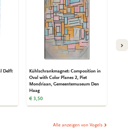
Wunschliste
Wunschliste
hinzufügen
hinzufügen
VOLG
l Delft
Kühlschrankmagnet: Composition in
Kühlsc
Oval with Color Planes 2, Piet
Piet M
Mondriaan, Gemeentemuseum Den
€ 3,50
Haag
€ 3,50
Alle anzeigen von Vogels