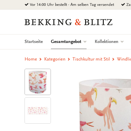
Zurück
Vor 14:00 Uhr bestellt - Am selben Tag versendet
Zah
zum
Inhalt
Bekking
&
Blitz
Uitgevers
(current)
Startseite
Gesamtangebot
Kollektionen
B.V.
Home
Kategorien
Tischkultur mit Stil
Windlic