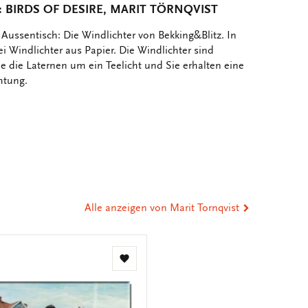
 BIRDS OF DESIRE, MARIT TÖRNQVIST
Aussentisch: Die Windlichter von Bekking&Blitz. In
ei Windlichter aus Papier. Die Windlichter sind
Sie die Laternen um ein Teelicht und Sie erhalten eine
tung.
er
st
tsApp
-
n
ail
eilen
Alle anzeigen von Marit Tornqvist
Zur
Wunschliste
hinzufügen