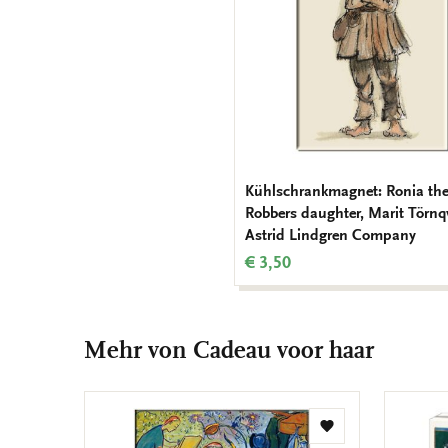
Kühlschrankmagnet: Ronia th
Robbers daughter, Marit Törnqv
Astrid Lindgren Company
€ 3,50
Mehr von Cadeau voor haar
Zur