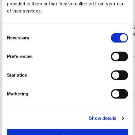
provided to them or that they’ve collected from your use
of their services.
Kühlschrankmagnet: Gouache from Leben?
Grußkartenb
Consent
oder Theater? Charlotte Salomon, JHM
Cremer in v
Necessary
Selection
Fundatie
€ 3,50
€ 9,99
Preferences
Alle anzeigen von Cadeau voor haar
Statistics
Mehr von Dieren
Marketing
Zur
Wunschliste
hinzufügen
Show details