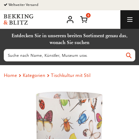
Zurück
zum
0
Inhalt
Bekking
Warenkorb
Men
&
Benutzerkonto
Blitz
Entdecken Sie in unserem breiten Sortiment genau das,
Uitgevers
wonach Sie suchen
B.V.
Suchen
Such
Home
Kategorien
Tischkultur mit Stil