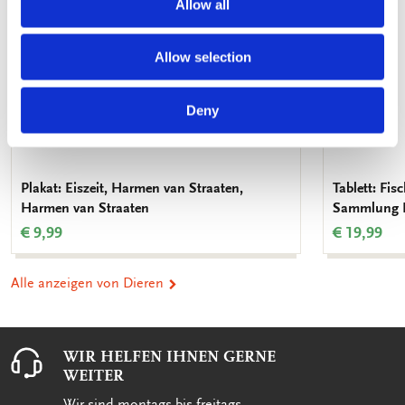
Allow all
Allow selection
Deny
Plakat: Eiszeit, Harmen van Straaten,
Tablett: Fis
Harmen van Straaten
Sammlung 
€ 9,99
€ 19,99
Alle anzeigen von Dieren
WIR HELFEN IHNEN GERNE
WEITER
Wir sind montags bis freitags