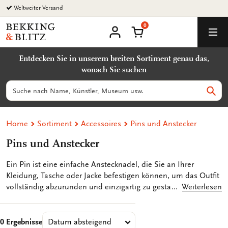
Zurück
Weltweiter Versand
zum
0
Inhalt
Bekking
Warenkorb
Men
&
Benutzerkonto
Blitz
Entdecken Sie in unserem breiten Sortiment genau das,
Uitgevers
wonach Sie suchen
B.V.
Suchen
Such
Home
Sortiment
Accessoires
Pins und Anstecker
Pins und Anstecker
Ein Pin ist eine einfache Anstecknadel, die Sie an Ihrer
Kleidung, Tasche oder Jacke befestigen können, um das Outfit
vollständig abzurunden und einzigartig zu gestalten. Sie
Weiterlesen
befestigen den Pin an dem Stoff, indem Sie das Stiftchen auf
der Rückseite durch den Stoff drücken und dann mit dem
Verschlussdöpfchen abdecken. Ein Pin ist ein schönes
0 Ergebnisse