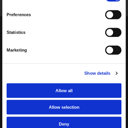
shop@bekkingblitz.com
Preferences
KUNDENSERVICE
Statistics
Garantie
Rechnungskopien
Bestellen
Rückzahlung
Marketing
Versandkosten
Beschwerden
Bestellung retournieren
Stornierung
Lieferung
Contact
Show details
Zahlung
Allow all
SICHER EINKAUFEN
Allow selection
Deny