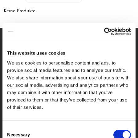
Accessoire, weil Sie ihn an jedem gewünschten
Kleidungsstück anbringen und wieder versetzen können.
Keine Produkte
Möchten Sie heute Ihre Jacke aufpeppen und morgen Ihre
Tasche? Kein Problem! Nutzen Sie die Pins nach Ihrem
Geschmack und verleihen Sie Ihrer Kleidung den letzten
Schliff. Durch den Einsatz trendiger Pins bringen Sie mehr
WIR HELFEN IHNEN GERNE
Farbe in Ihr Outfit.
WEITER
This website uses cookies
Wir sind montags bis freitags
zwischen 09:00 und 17:00 Uhr für Sie
We use cookies to personalise content and ads, to
da
provide social media features and to analyse our traffic.
We also share information about your use of our site with
033-4613718
our social media, advertising and analytics partners who
may combine it with other information that you’ve
SCHREIBEN SIE UNS!
provided to them or that they’ve collected from your use
of their services.
Schicken Sie uns Ihre Frage einfach
per e-Mail zu, und wir melden uns
innerhalb von zwei Arbeitstagen bei
Ihnen zurück
Consent
Necessary
Selection