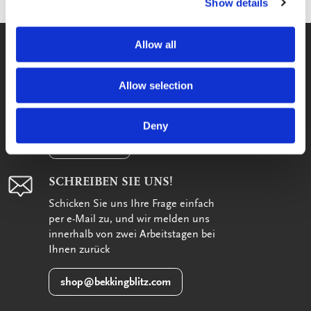
Show details
WIR HELFEN IHNEN GERNE
Allow all
WEITER
Wir sind montags bis freitags
Allow selection
zwischen 09:00 und 17:00 Uhr für Sie
da
Deny
033-4613718
SCHREIBEN SIE UNS!
Schicken Sie uns Ihre Frage einfach
per e-Mail zu, und wir melden uns
innerhalb von zwei Arbeitstagen bei
Ihnen zurück
shop@bekkingblitz.com