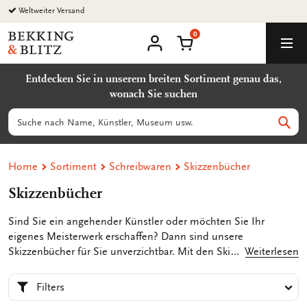
Zurück
Weltweiter Versand
zum
0
Inhalt
Bekking
Warenkorb
Men
&
Benutzerkonto
Blitz
Entdecken Sie in unserem breiten Sortiment genau das,
Uitgevers
wonach Sie suchen
B.V.
Suchen
Such
Home
Sortiment
Schreibwaren
Skizzenbücher
Skizzenbücher
Sind Sie ein angehender Künstler oder möchten Sie Ihr
eigenes Meisterwerk erschaffen? Dann sind unsere
Skizzenbücher für Sie unverzichtbar. Mit den Skizzenbüchern
Weiterlesen
von Bekking & Blitz können Sie sich leicht von bekannten und
unbekannten Künstlern inspirieren lassen. Die Umschläge
Filters
unserer Skizzenbücher sind mit besonderen Kunstwerken und