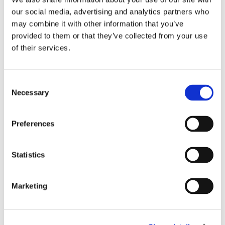
our social media, advertising and analytics partners who
may combine it with other information that you’ve
provided to them or that they’ve collected from your use
Zur
Wunschliste
of their services.
hinzufügen
Consent
Necessary
Selection
Preferences
Skizzenbuch:
Blumenstillleben mit
Tulpenvase, Roman
Statistics
Reisinger
€ 4,99
Marketing
HINZUFÜGEN