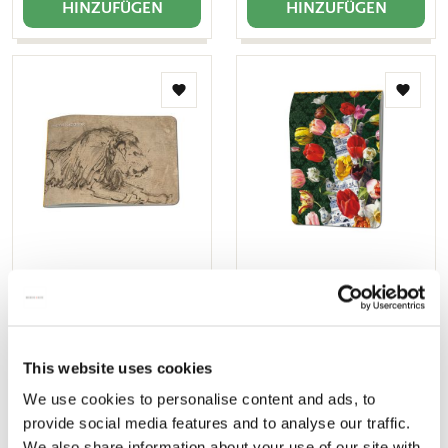
HINZUFÜGEN
HINZUFÜGEN
Zur
Zur
Wunschliste
Wunsch
hinzufügen
hinzuf
Skizzenbuch: Liegender
Skizzenbuch:
Löwe, Rembrandt van Rijn,
Blumenstillleben mit
Sammlung Rijksmuseum
Tulpenvase, Roman
Amsterdam
Reisinger
This website uses cookies
€ 4,99
€ 2,99
We use cookies to personalise content and ads, to
provide social media features and to analyse our traffic.
HINZUFÜGEN
HINZUFÜGEN
We also share information about your use of our site with